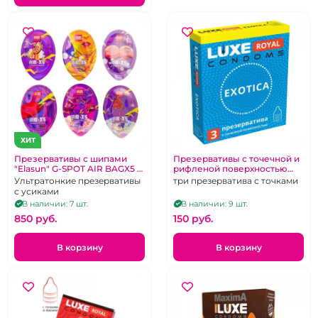
ХИТ
Презервативы с шипами
Презервативы с точечной и
"Elasun" G-SPOT AIR BAGX5 в
рифленой поверхностью
кейсе 1 шт
"Luxe" Royal Exotica
Ультратонкие презервативы
три презерватива с точками
с усиками
В наличии: 7 шт.
В наличии: 9 шт.
850 pуб.
150 pуб.
В корзину
В корзину