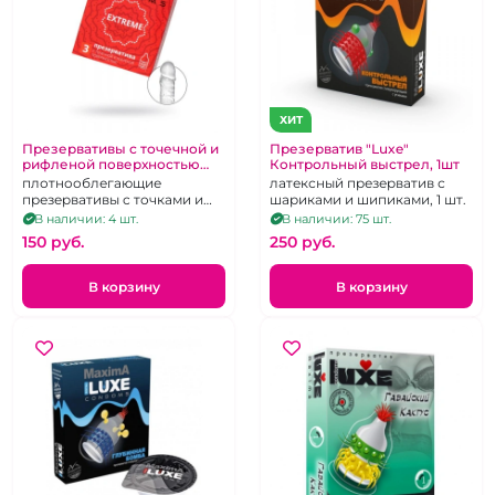
ХИТ
Презервативы с точечной и
Презерватив "Luxe"
рифленой поверхностью
Контрольный выстрел, 1шт
"Luxe" Royal Extreme 3 шт
плотнооблегающие
латексный презерватив с
презервативы с точками и
шариками и шипиками, 1 шт.
ребрами
В наличии: 4 шт.
В наличии: 75 шт.
150 pуб.
250 pуб.
В корзину
В корзину