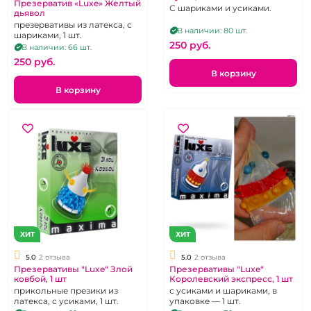
Презерватив «Luxe» Желтый
С шариками и усиками.
дьявол
презервативы из латекса, с
В наличии: 80 шт.
шариками, 1 шт.
250 pуб.
В наличии: 66 шт.
250 pуб.
В корзину
В корзину
ХИТ
ХИТ
5.0
2 отзыва
5.0
2 отзыва
Презервативы "Luxe" Злой
Презервативы "Luxe"
ковбой, 1 шт
Королевский экспресс, 1 шт
прикольные презики из
с усиками и шариками, в
латекса, с усиками, 1 шт.
упаковке — 1 шт.