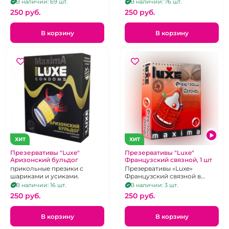
В наличии: 69 шт.
В наличии: 76 шт.
250 pуб.
250 pуб.
В корзину
В корзину
ХИТ
ХИТ
Презервативы "Luxe"
Презервативы "Luxe"
Аризонский бульдог
Французский связной, 1 шт
прикольные презики с
Презервативы «Luxe»
шариками и усиками.
Французский связной в
упаковке 1 шт.
В наличии: 16 шт.
В наличии: 3 шт.
250 pуб.
250 pуб.
В корзину
В корзину