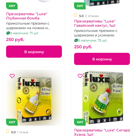
ХИТ
ХИТ
Презервативы "Luxe"
5.0
2 отзыва
Глубинная бомба
Презервативы "Luxe"
прикольные презики с
Гавайский кактус, 1шт
шариками на ножке и
прикольные презики с
усиками.
В наличии: 71 шт.
шариками и усиками.
250 pуб.
В наличии: 75 шт.
250 pуб.
В корзину
В корзину
ХИТ
ХИТ
Презервативы "Luxe" Сигара
5.0
1 отзыв
Хуана, 1шт