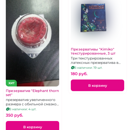
Презервативы "Kimiko"
текстурированные, 3 шт
Три текстурированных
латексных презерватива в
силиконовой смазке с
В наличии: 19 шт.
накопителем
180 pуб.
ХИТ
В корзину
Презерватив "Elephant thorn
set"
презерватив увеличенного
размера с обильной смазкой
и дополнительным
В наличии: 4 шт.
рельефом для стимуляции
350 pуб.
В корзину