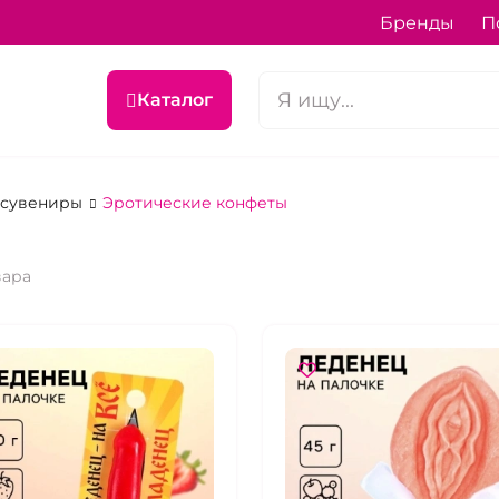
Бренды
П
Каталог
 сувениры
Эротические конфеты
вара