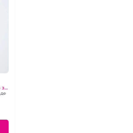
 за
иде