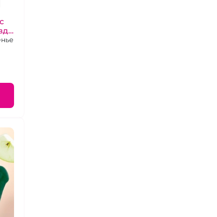
с
вда
енье