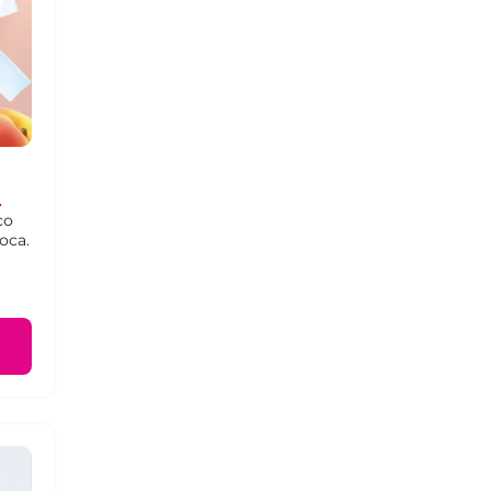
со
оса.