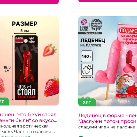
ИТ
ХИТ
енец "Что б хуй стоял
Леденец в форме чле
еньги были" со вкусом
"Заслужи потом проси
убники
кольная эротическая
сладкий член на палочке
амель Член на палочке,