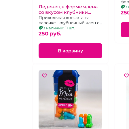
фор
Леденец в форме члена
В 
25
со вкусом клубники
"Хуевый подарок, но и ты
Прикольная конфета на
палочке- клубничный член с
не ангел"
мошонкой
В наличии: 11 шт.
250 pуб.
В корзину