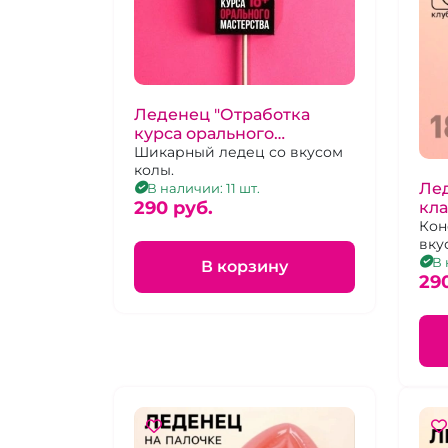
Леденец "Отработка
курса орального
мастерства" со вкусом
Шикарный ледец со вкусом
колы.
колы
Лед
В наличии: 11 шт.
290 pуб.
кла
кл
Кон
вку
В 
В корзину
29