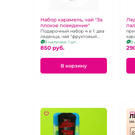
Набор карамель, чай "За
Лед
плохое поведение"
пал
Подарочный набор 4 в 1: два
мо
при
леденца, чай "фруктовый
кар
микс", наручники
клу
В наличии: 1 шт.
В 
фиолетового цвета.
850 pуб.
29
В корзину