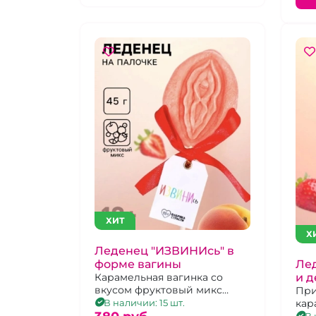
ХИТ
Х
Леденец "ИЗВИНИсь" в
Лед
форме вагины
и д
Карамельная вагинка со
вкусом фруктовый микс
кл
При
клубника с абрикосом.
кар
В наличии: 15 шт.