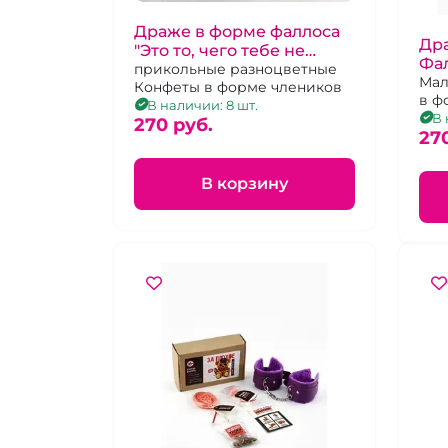
Драже в форме фаллоса
Дра
"Это то, чего тебе не
Фа
хватает"
прикольные разноцветные
бы
Мал
Конфеты в форме члеников
в ф
В наличии: 8 шт.
В 
270 pуб.
27
В корзину