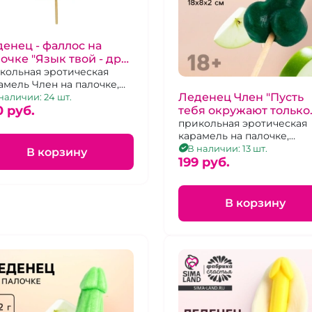
енец - фаллос на
очке "Язык твой - друг
й"
кольная эротическая
амель Член на палочке,
Леденец Член "Пусть
бничный вкус, 20 г
наличии: 24 шт.
0 pуб.
тебя окружают только
красивые мужчины" В
прикольная эротическая
карамель на палочке,
яблоко
яблочный вкус, 20г
В наличии: 13 шт.
В корзину
199 pуб.
В корзину