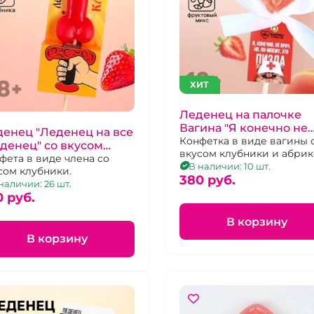
ХИТ
Леденец на палочке
Вагина "Я конечно не
енец "Леденец на все
врач. но по-моему это
Конфетка в виде вагины 
денец" со вкусом
вкусом клубники и абрик
пизда"
убники
фета в виде члена со
В наличии: 10 шт.
сом клубники.
380 pуб.
наличии: 26 шт.
0 pуб.
В корзину
В корзину