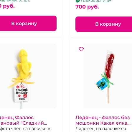
бничный вкус, 20 г
наличии: 57 шт.
В наличии: 2 шт.
0 pуб.
700 pуб.
В корзину
В корзину
денец Фаллос
Леденец - фаллос без
нановый "Сладкий
мошонки Какая елка
енажер"
фета член на палочке в
такой и подарок"
Леденец на палочке со