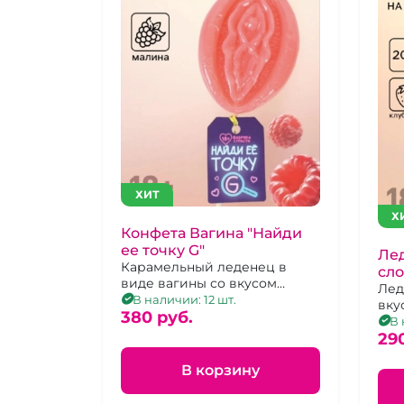
ХИТ
Х
Конфета Вагина "Найди
ее точку G"
Лед
Карамельный леденец в
сло
виде вагины со вкусом
Лед
малины
В наличии: 12 шт.
вку
380 pуб.
В 
29
В корзину