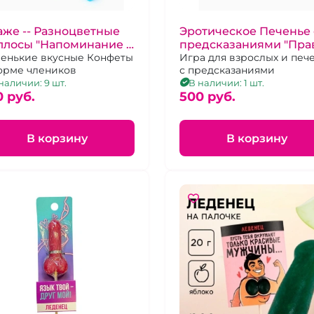
же -- Разноцветные
Эротическое Печенье 
ллосы "Напоминание о
предсказаниями "Пра
вшем"
енькие вкусные Конфеты
или действие"
Игра для взрослых и печ
орме члеников
с предсказаниями
наличии: 9 шт.
В наличии: 1 шт.
0 pуб.
500 pуб.
В корзину
В корзину