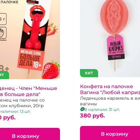
ХИТ
ИТ
Конфета на палочке
енец - Член "Меньше
Вагина "Любой каприз
в больше дела"
ваш отлиз"
Леденцова карамель в в
енец на палочке со
вагины
сом клубники, 20гр
В наличии: 31 шт.
наличии: 13 шт.
380 pуб.
0 pуб.
В корзину
В корзину