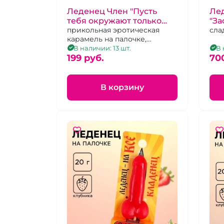
Ле
Леденец Член "Пусть
"За
тебя окружают только
сла
красивые мужчины" Вкус
прикольная эротическая
карамель на палочке,
яблоко
яблочный вкус, 20г
В 
В наличии: 13 шт.
70
199 pуб.
В корзину