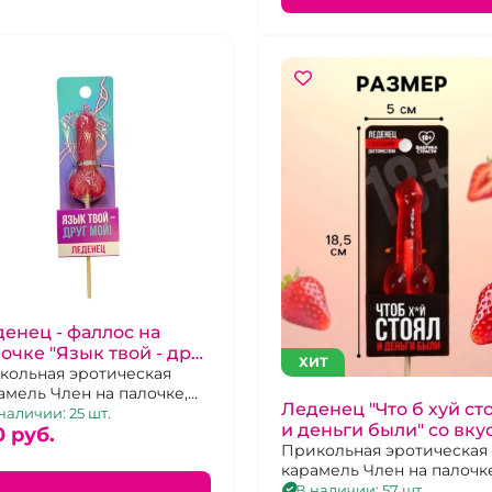
енец - фаллос на
очке "Язык твой - друг
ХИТ
й"
кольная эротическая
амель Член на палочке,
Леденец "Что б хуй ст
бничный вкус, 20 г
наличии: 25 шт.
и деньги были" со вку
0 pуб.
клубники
Прикольная эротическая
карамель Член на палочке
клубничный вкус, 20 г
В наличии: 57 шт.