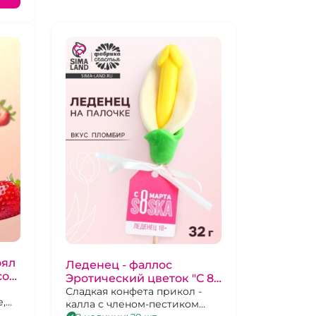
оял
Леденец - фаллос
сом
Эротический цветок "С 8
марта соска"
Сладкая конфета прикол -
,
калла с членом-пестиком