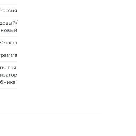
Россия
довый/
иновый
80 ккал
 грамма
тьевая,
тизатор
убника”