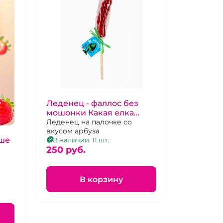
Леденец - фаллос без
мошонки Какая елка
такой и подарок"
Леденец на палочке со
вкусом арбуза
ьше
В наличии: 11 шт.
250 pуб.
В корзину