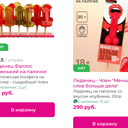
ИТ
.5
2 отзыва
денец Фаллос
ХИТ
енький на палочке
тическая Конфета на
Леденец - Член "Мен
очке - съедобный Член
слов больше дела"
наличии: 2 шт.
Леденец на палочке со
 pуб.
вкусом клубники, 20гр
В наличии: 13 шт.
290 pуб.
В корзину
В корзину