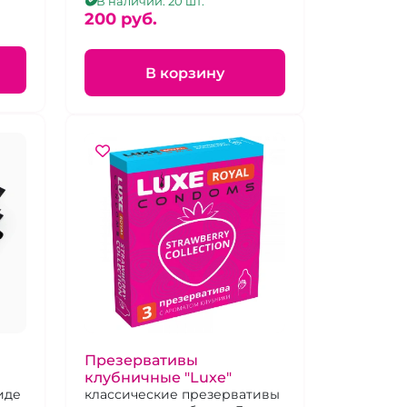
внутри
В наличии: 20 шт.
200 pуб.
В корзину
Презервативы
клубничные "Luxe"
иде
классические презервативы