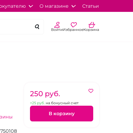
окупателю
О магазине
Статьи
Войти
Избранное
Корзина
250 pуб.
+25 pуб.
на бонусный счет
В корзину
азины
0750108