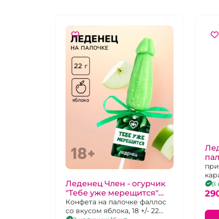
Лед
пал
мо
при
кар
Леденец Член - огурчик
клу
В 
29
"Тебе уже мерещится"
зеленый
Конфета на палочке фаллос
со вкусом яблока, 18 +/- 22