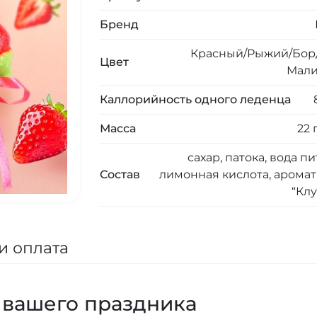
Бренд
Красный/Рыжий/Бор
Цвет
Мал
Каллорийность одного леденца
Масса
22
сахар, патока, вода пи
Состав
лимонная кислота, арома
“Кл
и оплата
 вашего праздника