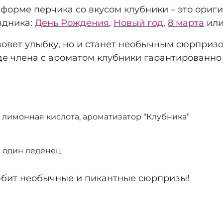
 форме перчика со вкусом клубники – это ориг
здника:
День Рождения
,
Новый год
,
8 марта
ил
зовет улыбку, но и станет необычным сюрприз
де члена с ароматом клубники гарантированно 
а, лимонная кислота, ароматизатор “Клубника”
а один леденец
любит необычные и пикантные сюрпризы!