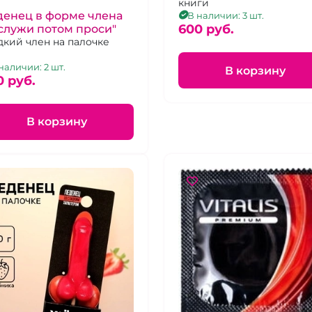
книги
денец в форме члена
В наличии: 3 шт.
600 pуб.
служи потом проси"
дкий член на палочке
наличии: 2 шт.
В корзину
0 pуб.
В корзину