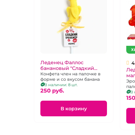
Х
Леденец Фаллос
4
банановый "Сладкий
Ле
тренажер"
Конфета член на палочке в
мал
форме и со вкусом банана
Эро
В наличии: 8 шт.
пал
250 pуб.
В 
150
В корзину