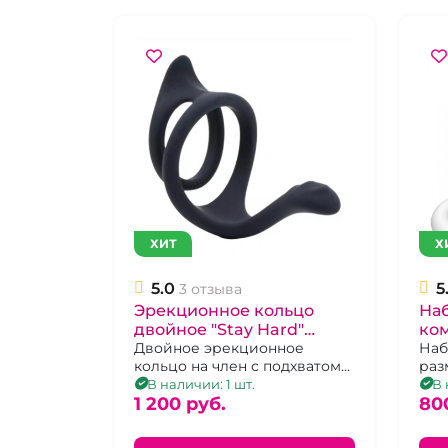
ХИТ
Х
5.0
5
3 отзыва
Эрекционное кольцо
На
двойное "Stay Hard"
ко
черное
Двойное эрекционное
эре
Наб
кольцо на член с подхватом
раз
Rin
мошшонки
В наличии: 1 шт.
В 
ра
1 200 pуб.
80