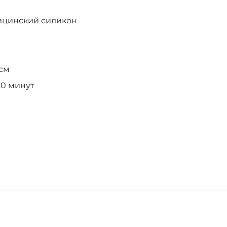
ицинский силикон
 см
20 минут