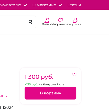
окупателю
О магазине
Статьи
Войти
Избранное
Корзина
1 300 pуб.
+130 pуб.
на бонусный счет
В корзину
зины
1112024