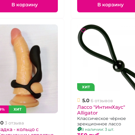
В корзину
В корзину
ХИТ
5.0
6 отзывов
Лассо "ИнтимХаус"
9%
ХИТ
Alligator
Классическое чёрное
.0
3 отзыва
эрекционное лассо
адка - кольцо с
В наличии: 3 шт.