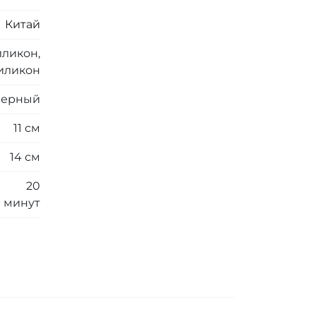
Китай
ликон,
иликон
Черный
11 см
14 см
20
минут