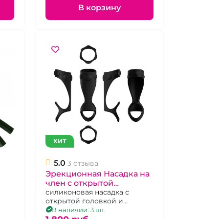
В корзину
ХИТ
5.0
3 отзыва
Эрекционная Насадка на
член c открытой
головкой "Pallas" из
силиконовая насадка с
открытой головкой и
силикона
подхватом для мошонки
В наличии: 3 шт.