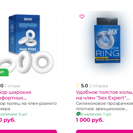
ИТ
.0
5.0
1 отзыв
2 отзыва
бор широких
Удобное толстое коль
мфортных
на член "Sex Expert"
кционных колец "Cock
ор колец на член разного
прозрачное
Силиконовое прозрачно
мера
плотное эрекционное
gs" белые разного
кольцо с рельефом
наличии: 5 шт.
В наличии: 1 шт.
змера
0 pуб.
1 000 pуб.