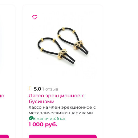
5.0
1 отзыв
цо
Лассо эрекционное с
бусинами
е
лассо на член эрекционное с
металлическими шариками
В наличии: 5 шт.
1 000 pуб.