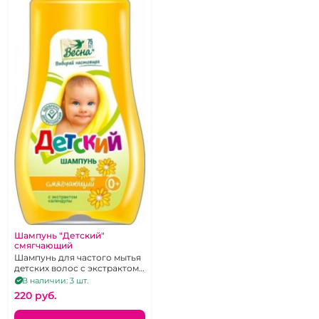
Шампунь "Детский"
смягчающий
Шампунь для частого мытья
детских волос с экстрактом
календулы. 280г.
В наличии: 3 шт.
220 pуб.