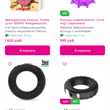
ХИТ
Эрекционное кольцо "Pretty
Кольцо-ограничитель "Cock
Love" BERRY Американский
ring" сиреневое
пончик
4 в 1 (для утяжки мошонки,
Нежное эрекционное
ствола, мошонки и ствола,
кольцо с шипиками.
ограничитель
В наличии: 10 шт.
В наличии: 7 шт.
проникновения)
1 600 pуб.
599 pуб.
В корзину
В корзину
-42%
ХИТ
5.0
2 отзыва
5.0
2 отзыва