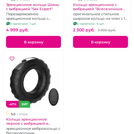
Эрекционное кольцо Шины
Кольцо эрекционное с
с вибрацией "Sex Expert"
вибрацией "Всесезонные
шины" перезаряжаемое
Перезаряжаемое
оригинальное стильное
эрекционное кольцо с
широкое кольцо на член с 10
вибрацией
режимами
В наличии: 1 шт.
В наличии: 4 шт.
4 999 pуб.
2 300 pуб.
3 900 pуб.
В корзину
В корзину
-47%
ХИТ
5.0
1 отзыв
Кольцо эрекционное
черное с вибрацией и
пультом "Всесезонные
эрекционное виброкольцо с
шины" перезаряжаемое
беспроводным