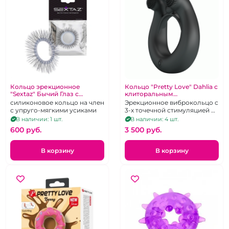
Кольцо эрекционное
Кольцо "Pretty Love" Dahlia с
"Sextaz" Бычий Глаз с
клиторальным
черными ресничками
стимулятором
силиконовое кольцо на член
Эрекционное виброкольцо с
с упруго-мягкими усиками
3-х точечной стимуляцией из
черного силикона,
В наличии: 1 шт.
В наличии: 4 шт.
перезаряжаемое
600 pуб.
3 500 pуб.
В корзину
В корзину