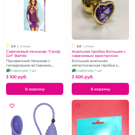
5.0
2 отзыва
5.0
1 отзыв
Сиреневый пеньюар "Candy
Анальная пробка большая с
Girl" Bambi
сиреневым кристаллом
Прозрачный пеньюар с
Большая анальная
гипюровыми вставками,
металлическая пробка с
фигурным декольте и
золотым покрытием и с
В наличии: 1 шт.
В наличии: 1 шт.
открытой спиной, р.46-50
кристаллом в форме сердца
3 100 pуб.
3 500 pуб.
В корзину
В корзину