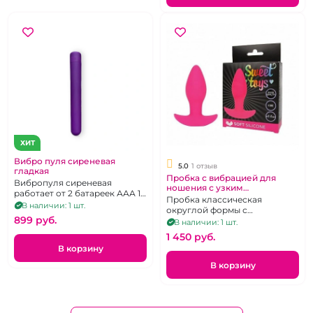
ХИТ
Вибро пуля сиреневая
5.0
1 отзыв
гладкая
Пробка с вибрацией для
Вибропуля сиреневая
ношения с узким
работает от 2 батареек ААА 10
ограничителем "Sweet toys"
Пробка классическая
режимов
В наличии: 1 шт.
розовая
округлой формы с
899 pуб.
ограничителем
В наличии: 1 шт.
1 450 pуб.
В корзину
В корзину