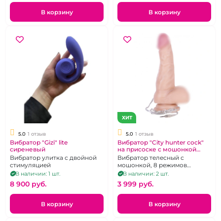
В корзину
В корзину
ХИТ
5.0
1 отзыв
5.0
1 отзыв
Вибратор "Gizi" lite
Вибратор "City hunter cock"
сиреневый
на присоске с мошонкой
p1004
Вибратор улитка с двойной
Вибратор телесный с
стимуляцией
мошонкой, 8 режимов
вибрации
В наличии: 1 шт.
В наличии: 2 шт.
8 900 pуб.
3 999 pуб.
В корзину
В корзину