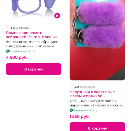
5.0
2 отзыва
Помпа сиреневая с
вибрацией "Pump" Ковшик
Женская помпа с вибрацией
и внутренними шипиками
В наличии: 1 шт.
4 500 pуб.
В корзину
5.0
6 отзывов
Наручники с сиреневым
мехом и пряжкой
"ИнтимХаус"
Изящные кожаные оковы -
наручники из черной кожи со
съемным мехом.
В наличии: 9 шт.
1 550 pуб.
В корзину