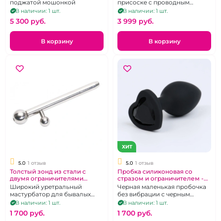
поджатой мошонкой
присоске с проводным
пультом, 8 режимов
В наличии: 1 шт.
В наличии: 1 шт.
вибраций.
5 300 pуб.
3 999 pуб.
В корзину
В корзину
ХИТ
5.0
1 отзыв
5.0
1 отзыв
Толстый зонд из стали с
Пробка силиконовая со
двумя ограничителями
стразом и ограничителем -
«Notabu»
Сердце "Ювелир"
Широкий уретральный
Черная маленькая пробочка
мастурбатор для бывалых
без вибрации с черным
экспериментаторов
кристаллом, размер S
В наличии: 1 шт.
В наличии: 1 шт.
1 700 pуб.
1 700 pуб.