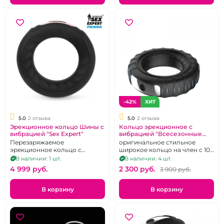
-42%
ХИТ
5.0
2 отзыва
5.0
2 отзыва
Эрекционное кольцо Шины с
Кольцо эрекционное с
вибрацией "Sex Expert"
вибрацией "Всесезонные
шины" перезаряжаемое
Перезаряжаемое
оригинальное стильное
эрекционное кольцо с
широкое кольцо на член с 10
вибрацией
режимами
В наличии: 1 шт.
В наличии: 4 шт.
4 999 pуб.
2 300 pуб.
3 900 pуб.
В корзину
В корзину