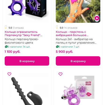
5.0
3 отзыва
5.0
14 отзывов
Кольцо ограничитель
Кольцо - перстень с
Перламутр "Sexy Frend"
вибрацией большое
силикон фиолетовое
перезаряжаемое "G - Ring"
Кольцо перламутрово-
Кольцо 2в1 - вибратор на
XL фиолетовое
фиолетового цвета
палец и пульт управления
пробкой/вибратором G-real
В наличии: 14 шт.
В наличии: 1 шт.
1 100 pуб.
5 900 pуб.
В корзину
В корзину