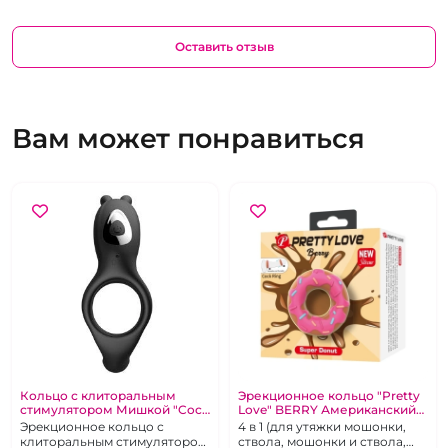
Оставить отзыв
Вам может понравиться
Кольцо с клиторальным
Эрекционное кольцо "Pretty
стимулятором Мишкой "Cock
Love" BERRY Американский
ring" черное
пончик
Эрекционное кольцо с
4 в 1 (для утяжки мошонки,
клиторальным стимулятором
ствола, мошонки и ствола,