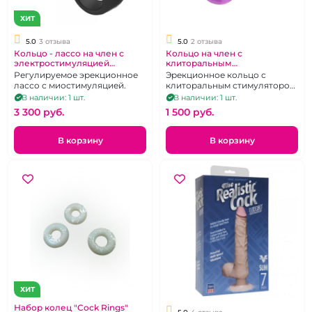
ХИТ
5.0
3 отзыва
5.0
2 отзыва
Кольцо - лассо на член с
Кольцо на член с
электростимуляцией
клиторальным
регулируемый диаметр "S-
стимулятором Бабочка "Sexy
Регулируемое эрекционное
Эрекционное кольцо с
hande" Lightning ring черное
Friend" сиреневое
лассо с миостимуляцией.
клиторальным стимулятором
в виде бабочки с вибрацией
В наличии: 1 шт.
В наличии: 1 шт.
3 300 pуб.
1 500 pуб.
В корзину
В корзину
ХИТ
Набор колец "Cock Rings"