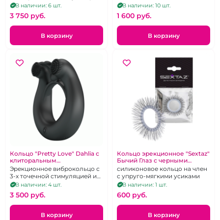
кролик
ограничитель
В наличии: 6 шт.
В наличии: 10 шт.
проникновения)
3 750 pуб.
1 600 pуб.
В корзину
В корзину
Кольцо "Pretty Love" Dahlia с
Кольцо эрекционное "Sextaz"
клиторальным
Бычий Глаз с черными
стимулятором
ресничками
Эрекционное виброкольцо с
силиконовое кольцо на член
3-х точечной стимуляцией из
с упруго-мягкими усиками
черного силикона,
В наличии: 4 шт.
В наличии: 1 шт.
перезаряжаемое
3 500 pуб.
600 pуб.
В корзину
В корзину