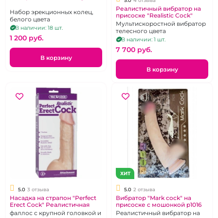
5.0
4 отзыва
Реалистичный вибратор на
Набор эрекционных колец,
присоске "Realistic Cock"
белого цвета
Мультискоростной вибратор
В наличии: 18 шт.
телесного цвета
1 200 pуб.
В наличии: 1 шт.
7 700 pуб.
В корзину
В корзину
ХИТ
5.0
3 отзыва
5.0
2 отзыва
Насадка на страпон "Perfect
Вибратор "Mark cock" на
Erect Cock" Реалистичная
присоске с мошонкой p1016
фаллос с крупной головкой и
Реалистичный вибратор на