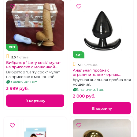
ХИТ
ХИТ
5.0
1 отзыв
Вибратор "Larry cock" мулат
5.0
3 отзыва
на присоске с мошонкой
Анальная пробка с
p2011
Вибратор "Larry cock" мулат
ограничителем черная
на присоске с мошонкой
диаметр 6 см
Крупная анальная пробка для
В наличии: 1 шт.
ношения.
3 999 pуб.
В наличии: 1 шт.
2 000 pуб.
В корзину
В корзину