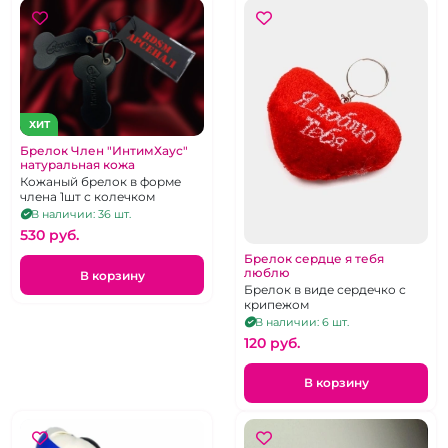
ХИТ
Брелок Член "ИнтимХаус"
натуральная кожа
Кожаный брелок в форме
члена 1шт с колечком
В наличии: 36 шт.
530 pуб.
Брелок сердце я тебя
люблю
В корзину
Брелок в виде сердечко с
крипежом
В наличии: 6 шт.
120 pуб.
В корзину