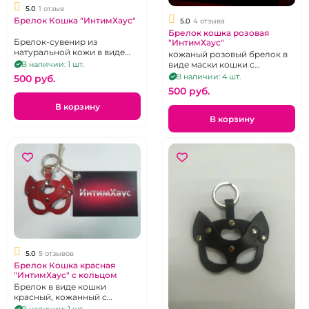
5.0
1 отзыв
Брелок Кошка "ИнтимХаус"
5.0
4 отзыва
Брелок кошка розовая
Брелок-сувенир из
"ИнтимХаус"
натуральной кожи в виде
кожаный розовый брелок в
маски Котенка для самых
виде маски кошки с
В наличии: 1 шт.
смелых и уверенных в себе
металлическим кольцом
В наличии: 4 шт.
500 pуб.
персон!
500 pуб.
В корзину
В корзину
5.0
5 отзывов
Брелок Кошка красная
"ИнтимХаус" с кольцом
Брелок в виде кошки
красный, кожанный с
металлическим кольцом.