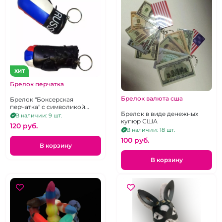
ХИТ
Брелок перчатка
Брелок валюта сша
Брелок "Боксерская
перчатка" с символикой
Брелок в виде денежных
России
В наличии: 9 шт.
купюр США
120 pуб.
В наличии: 18 шт.
100 pуб.
В корзину
В корзину