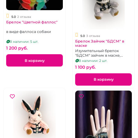
5.0
2 отзыва
Брелок "Цветной фаллос"
в виде фаллоса собаки
5.0
3 отзыва
Брелок Зайчик "БДСМ" в
В наличии: 5 шт.
маске
1 200 pуб.
Изумительный брелок
"БДСМ" зайчик в маске,
цвета в ассортименте
В корзину
В наличии: 2 шт.
1 100 pуб.
В корзину