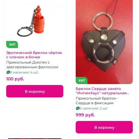
ХИТ
Эротический брелок чёртик
с членом в бочке
Прикольный Диоген с
эрегированным фаллосом
В наличии: 4 шт.
100 pуб.
ХИТ
Брелок Сердце занято
В корзину
"ИнтимХаус" натуральная
кожа
Прикольный брелок -
Сердце в фиксации
В наличии: 2 шт.
999 pуб.
В корзину