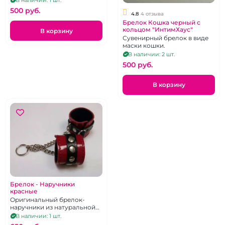
В наличии: 1 шт.
500 pуб.
4.8
4 отзыва
Брелок Кошка черный с
кольцом "ИнтимХаус"
В корзину
Сувенирный брелок в виде
маски кошки.
В наличии: 2 шт.
500 pуб.
В корзину
Брелок - Наручники
красные
Оригинальный брелок-
наручники из натуральной
кожи красного цвета с
В наличии: 1 шт.
черной вставкой и