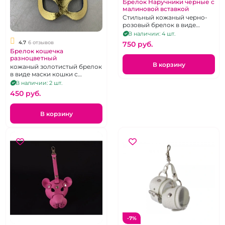
Брелок Наручники черные с
малиновой вставкой
Стильный кожаный черно-
розовый брелок в виде
наручников с кольцами и
В наличии: 4 шт.
клепками.
4.7
6 отзывов
750 pуб.
Брелок кошечка
разноцветный
В корзину
кожаный золотистый брелок
в виде маски кошки с
металлическим кольцом
В наличии: 2 шт.
450 pуб.
В корзину
-7%