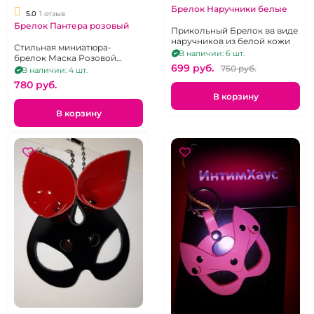
Брелок Наручники белые
5.0
1 отзыв
Брелок Пантера розовый
Прикольный Брелок вв виде
наручников из белой кожи
Стильная миниатюра-
В наличии: 6 шт.
брелок Маска Розовой
699 pуб.
пантеры из натуральной
750 pуб.
В наличии: 4 шт.
кожи
780 pуб.
В корзину
В корзину