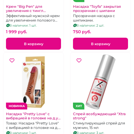
Крем "Big Pen" для
Насадка "Toyfa" закрытая
увеличения с тингл
прозрачная с шипами
эффектом
Эффективный мужской крем
Прозрачная насадка с
для увеличения полового
шипиками.
члена с Tingle-эффектом, 25г
В наличии: 1 шт.
В наличии: 2 шт.
1 999 pуб.
750 pуб.
В корзину
В корзину
НОВИНКА
ХИТ
Насадка "Pretty Love" с
Спрей возбуждающий "Xtra
вибрацией в головке на д.у
strong"
пульте
Товар: Насадка "Pretty Love"
Стимулирующий спрей для
с вибрацией в головке на д.у
мужчин, 15 мл
пульте
В наличии: 1 шт.
В наличии: 3 шт.