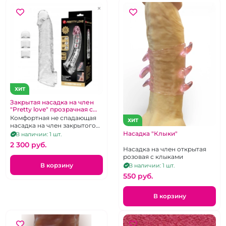
ХИТ
Закрытая насадка на член
"Pretty love" прозрачная с
отверстием для мошонки
Комфортная не спадающая
ХИТ
насадка на член закрытого
типа для увеличения члена в
Насадка "Клыки"
В наличии: 1 шт.
длину
2 300 pуб.
Насадка на член открытая
розовая с клыками
В корзину
В наличии: 1 шт.
550 pуб.
В корзину