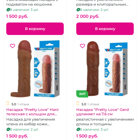
мм
подхватом на мошонке.
размера и клиторальным
стимулятором с вибрацией.
В наличии: 3 шт.
В наличии: 2 шт.
1 500 pуб.
2 000 pуб.
В корзину
В корзину
ХИТ
5.0
1 отзыв
5.0
1 отзыв
Насадка "Pretty Love" Hani
Насадка "Pretty Love" Gerd
телесная с кольцом для
удлиняет на 7.6 см
мошонки
Насадка для увеличения
реалистичная с увеличением
члена из кибер кожи
длины и толщины
темного цвета.
В наличии: 2 шт.
В наличии: 3 шт.
1 500 pуб.
1 500 pуб.