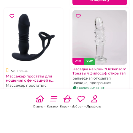
-11%
ХИТ
Насадка на член "Dickenson"
5.0
1 отзыв
Трезвый философ открытая
Массажер простаты для
рельефная открытая
ношения с фиксацией к
насадка, прозрачная
члену
Массажер простаты с
В наличии: 10 шт.
кольцом на ствол и под
799 pуб.
мошонку, стимулятор для
890 pуб.
В наличии: 3 шт.
двойного проникновения,
7 500 pуб.
черного цвета,
В корзину
Главная
Каталог
Корзина
Избранное
Профиль
перезаряжаемый
В корзину