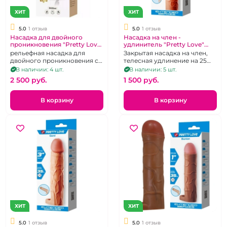
ХИТ
ХИТ
5.0
1 отзыв
5.0
1 отзыв
Насадка для двойного
Насадка на член -
проникновения "Pretty Love"
удлинитель "Pretty Love"
Dillion
Nile
рельефная насадка для
Закрытая насадка на член,
двойного проникновения с
телесная удлинение на 25
подхватом для мошонки,
мм
В наличии: 4 шт.
В наличии: 5 шт.
гибкая, черная
2 500 pуб.
1 500 pуб.
В корзину
В корзину
ХИТ
ХИТ
5.0
1 отзыв
5.0
1 отзыв