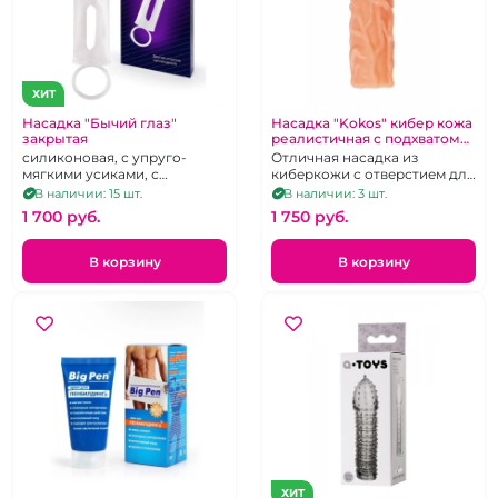
ХИТ
Насадка "Бычий глаз"
Насадка "Kokos" кибер кожа
закрытая
реалистичная с подхватом
для мошонки
силиконовая, с упруго-
Отличная насадка из
мягкими усиками, с
киберкожи с отверстием для
подхватом мошонки
мошонки.
В наличии: 15 шт.
В наличии: 3 шт.
1 700 pуб.
1 750 pуб.
В корзину
В корзину
ХИТ