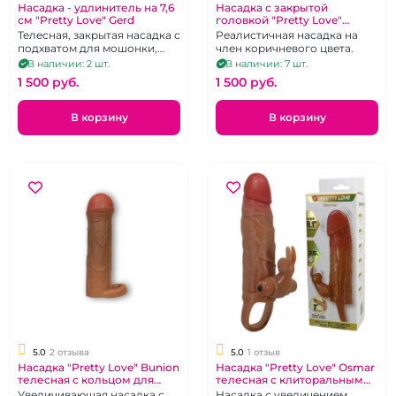
Насадка - удлинитель на 7,6
Насадка с закрытой
см "Pretty Love" Gerd
головкой "Pretty Love"
Bunion телесная с кольцом
Телесная, закрытая насадка с
Реалистичная насадка на
для мошонки удлинение на
подхватом для мошонки,
член коричневого цвета.
25 мм
увеличение на 76 мм
В наличии: 2 шт.
В наличии: 7 шт.
1 500 pуб.
1 500 pуб.
В корзину
В корзину
5.0
2 отзыва
5.0
1 отзыв
Насадка "Pretty Love" Bunion
Насадка "Pretty Love" Osmar
телесная с кольцом для
телесная с клиторальным
мошонки удлинение на 25
стимулятором
Увеличивающая насадка с
Насадка с увеличением