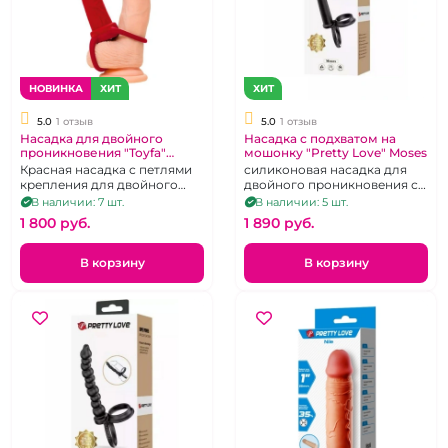
НОВИНКА
ХИТ
ХИТ
5.0
1 отзыв
5.0
1 отзыв
Насадка для двойного
Насадка с подхватом на
проникновения "Toyfa"
мошонку "Pretty Love" Moses
красная с петлями
Красная насадка с петлями
силиконовая насадка для
крепления
крепления для двойного
двойного проникновения с
проникновения
подхватом для мошонки,
В наличии: 7 шт.
В наличии: 5 шт.
гибкая, черная
1 800 pуб.
1 890 pуб.
В корзину
В корзину