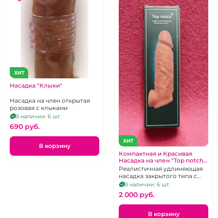
ХИТ
Насадка "Клыки"
Насадка на член открытая
розовая с клыками
В наличии: 6 шт.
690 pуб.
ХИТ
В корзину
Компактная и Красивая
Насадка на член "Top notch"
закрытая реалистичная с
Реалистичная удлиняющая
подхватом мошонки
насадка закрытого типа с
отверстием для мошонки.
В наличии: 6 шт.
2 000 pуб.
В корзину