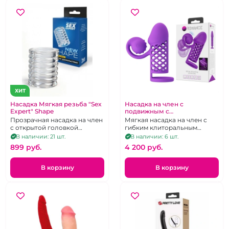
ХИТ
Насадка Мягкая резьба "Sex
Насадка на член с
Expert" Shape
подвижным с
клиторальным вибратором
Прозрачная насадка на член
Мягкая насадка на член с
"Romance" фиолетовая
с открытой головкой
гибким клиторальным
ребристая
отростком с вибрацией,
В наличии: 21 шт.
В наличии: 6 шт.
перезаряжаемая
899 pуб.
4 200 pуб.
В корзину
В корзину