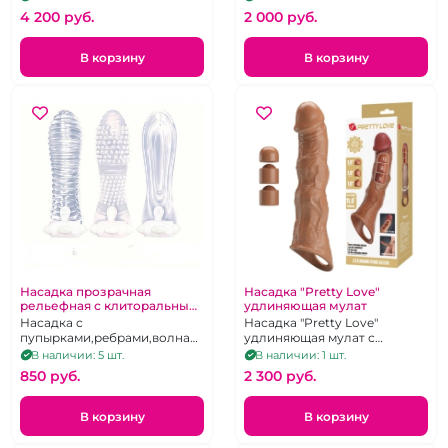
4 200 pуб.
2 000 pуб.
В корзину
В корзину
Насадка прозрачная
Насадка "Pretty Love"
рельефная с клиторальным
удлиняющая мулат
стимулятором, рельеф в
Насадка с
Насадка "Pretty Love"
ассортименте
пупырками,ребрами,волнами
удлиняющая мулат с
в ассортименте
отверстием для мошонки
В наличии: 5 шт.
В наличии: 1 шт.
850 pуб.
2 300 pуб.
В корзину
В корзину