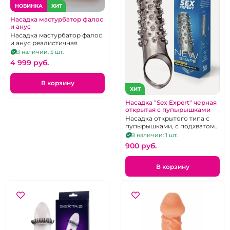
НОВИНКА
ХИТ
Насадка мастурбатор фалос
и анус
Насадка мастурбатор фалос
и анус реалистичная
В наличии: 5 шт.
4 999 pуб.
В корзину
ХИТ
Насадка "Sex Expert" черная
открытая с пупырышками
Насадка открытого типа с
пупырышками, с подхватом
для мошонки.
В наличии: 1 шт.
900 pуб.
В корзину