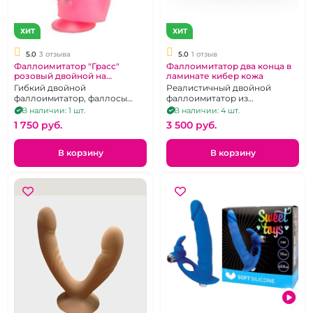
ХИТ
ХИТ
5.0
3 отзыва
5.0
1 отзыв
Фаллоимитатор "Грасс"
Фаллоимитатор два конца в
розовый двойной на
ламинате кибер кожа
присоске
Гибкий двойной
Реалистичный двойной
фаллоимитатор, фаллосы
фаллоимитатор из
разной длины и диаметра
киберкожи с внутренним
В наличии: 1 шт.
В наличии: 4 шт.
хребтом, гнущийся
1 750 pуб.
3 500 pуб.
В корзину
В корзину