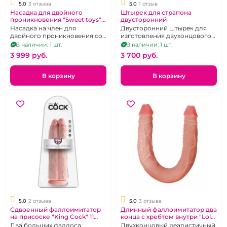
5.0
3 отзыва
5.0
1 отзыв
Насадка для двойного
Штырек для страпона
проникновения "Sweet toys"
двусторонний
Тройное наслаждение
Насадка на член для
Двусторонний штырек для
двойного проникновения со
изготовления двухонцового
стмилятором клитора и
фаллоимитатора
В наличии: 1 шт.
В наличии: 1 шт.
двумя вибропулями.
3 999 pуб.
3 700 pуб.
В корзину
В корзину
5.0
2 отзыва
5.0
3 отзыва
Сдвоенный фаллоимитатор
Длинный фаллоимитатор два
на присоске "King Cock" 11
конца с хребтом внутри "Lola"
Two Cocks One Hole
Sexual Instinct
Два больших фаллоса
Двухконцовый реалистичный