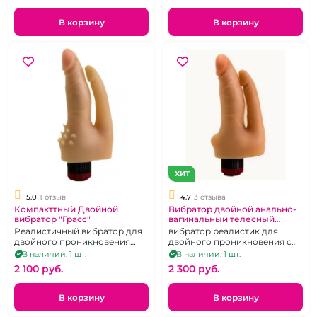
В корзину
В корзину
ХИТ
5.0
1 отзыв
4.7
3 отзыва
Компакттный Двойной
Вибратор двойной анально-
вибратор "Грасс"
вагинальный телесный
"Грасс"
Реалистичный вибратор для
вибратор реалистик для
двойного проникновения
двойного проникновения с
телесного цвета.
двумя головками.
В наличии: 1 шт.
В наличии: 1 шт.
2 100 pуб.
2 300 pуб.
В корзину
В корзину