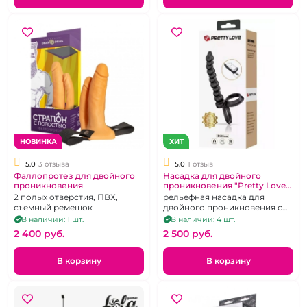
НОВИНКА
ХИТ
5.0
3 отзыва
5.0
1 отзыв
Фаллопротез для двойного
Насадка для двойного
проникновения
проникновения "Pretty Love"
Dillion
2 полых отверстия, ПВХ,
рельефная насадка для
съемный ремешок
двойного проникновения с
подхватом для мошонки,
В наличии: 1 шт.
В наличии: 4 шт.
гибкая, черная
2 400 pуб.
2 500 pуб.
В корзину
В корзину