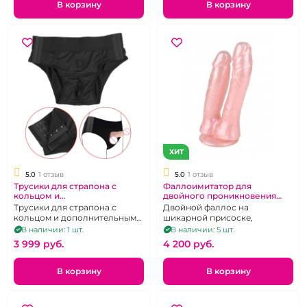
В корзину
В корзину
ХИТ
5.0
1 отзыв
5.0
1 отзыв
Трусики для страпона с
Фаллоимитатор для
кольцом и
двойного проникновения
дополнительными крючками
"Lola" Baroque Pearl розовый
Трусики для страпона с
Двойной фаллос на
с перлумутром
кольцом и дополнительными
шикарной присоске,
крючками для двойного
В наличии: 1 шт.
В наличии: 5 шт.
проникновения
3 999 pуб.
4 200 pуб.
В корзину
В корзину