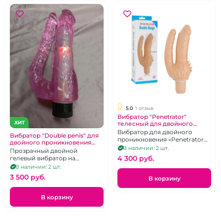
5.0
1 отзыв
Вибратор "Penetrator"
ХИТ
телесный для двойного
проникновения
Вибратор для двойного
Вибратор "Double penis" для
проникновения «Penetrator
двойного проникновения
Double Dong»
В наличии: 2 шт.
сиреневый
Прозрачный двойной
4 300 pуб.
гелевый вибратор на
батарейках
В наличии: 2 шт.
3 500 pуб.
В корзину
В корзину