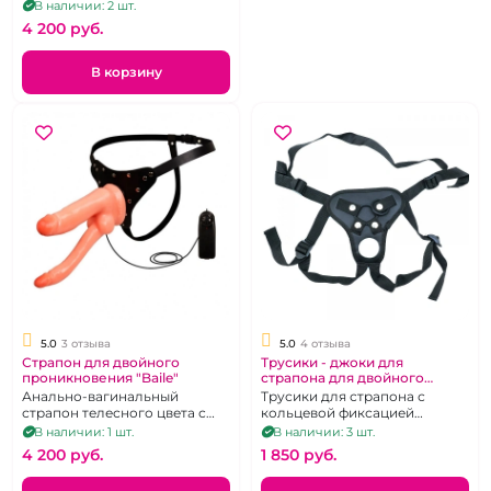
В наличии: 2 шт.
4 200 pуб.
В корзину
5.0
3 отзыва
5.0
4 отзыва
Страпон для двойного
Трусики - джоки для
проникновения "Baile"
страпона для двойного
проникновения
Анально-вагинальный
Трусики для страпона с
страпон телесного цвета с
кольцевой фиксацией
вибрацией
насадки и дополнительным
В наличии: 1 шт.
В наличии: 3 шт.
отверстием для члена.
4 200 pуб.
1 850 pуб.