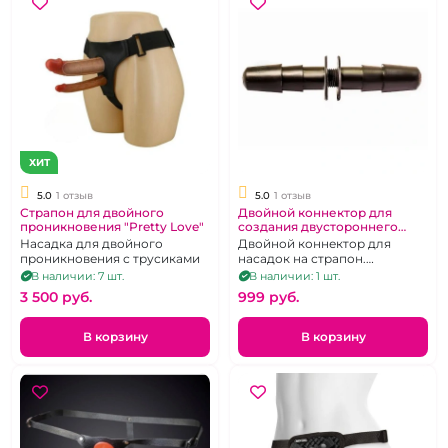
ХИТ
5.0
1 отзыв
5.0
1 отзыв
Страпон для двойного
Двойной коннектор для
проникновения "Pretty Love"
создания двустороннего
страпона
Насадка для двойного
Двойной коннектор для
проникновения с трусиками
насадок на страпон.
Соеденив две насадки -
В наличии: 7 шт.
В наличии: 1 шт.
получится двухсторонний
3 500 pуб.
999 pуб.
фаллос
В корзину
В корзину