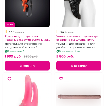
-43%
5.0
2 отзыва
5.0
1 отзыв
Трусики для страпона
Универсальные трусики для
кожаные с двумя съемными
страпона с 2 штырьками
штырьками "Sitabella" черные
Харнесс Vac-U-Lock - Double
трусики для страпона из
трусики для страпона для
Penetration Velvet Harness
натуральной кожи и 2
двойного проникновения
штырька
джокки, два кольца и два
В наличии: 1 шт.
В наличии: 1 шт.
плага
1 999 pуб.
5 800 pуб.
3 500 pуб.
В корзину
В корзину