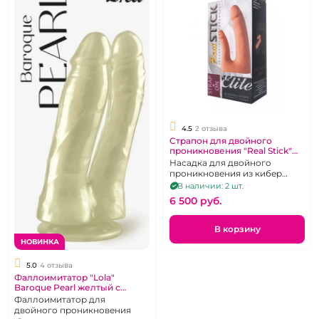
4.5
2 отзыва
Страпон для двойного
проникновения "Real Stick"
Насадка и трусики со
Насадка для двойного
штырьком
проникновения из кибер
кожи
В наличии: 2 шт.
6 500 pуб.
В корзину
НОВИНКА
5.0
4 отзыва
Фаллоимитатор "Lola"
Baroque Pearl желтый с
перлумутром для двойного
Фаллоимитатор для
проникновения
двойного проникновения