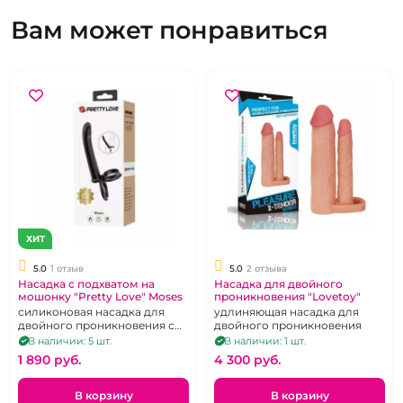
Вам может понравиться
ХИТ
5.0
1 отзыв
5.0
2 отзыва
Насадка с подхватом на
Насадка для двойного
мошонку "Pretty Love" Moses
проникновения "Lovetoy"
силиконовая насадка для
удлиняющая насадка для
двойного проникновения с
двойного проникновения
подхватом для мошонки,
В наличии: 5 шт.
В наличии: 1 шт.
гибкая, черная
1 890 pуб.
4 300 pуб.
В корзину
В корзину