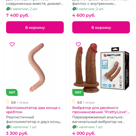
соединенных вместе, диаметр
фаллос с внутренним
9 см
хребтом
В наличии: 2 шт.
В наличии: 2 шт.
7 400 pуб.
4 600 pуб.
В корзину
В корзину
ХИТ
ХИТ
5.0
1 отзыв
5.0
1 отзыв
Фаллоимитатор два конца с
Вибратор для двойного
хребтом
проникновения "PrettyLove"
на присоске
Реалистичный
Перезаряжаемый анально-
фаллоимитатор о двух концах
вагинальный вибратор на
из TPE телесного цвета.
присоске с двумя головами
В наличии: 1 шт.
В наличии: 1 шт.
3 300 pуб.
4 000 pуб.