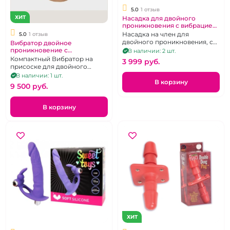
5.0
1 отзыв
ХИТ
Насадка для двойного
проникновения с вибрацией
Sweet Toys синяя
Насадка на член для
5.0
1 отзыв
двойного проникновения, с
Вибратор двойное
клиторальной стимуляцией
проникновение с
В наличии: 2 шт.
беспроводным пультом
Компактный Вибратор на
3 999 pуб.
"Yunman"
присоске для двойного
проникновения с д\у
В наличии: 1 шт.
В корзину
9 500 pуб.
В корзину
ХИТ