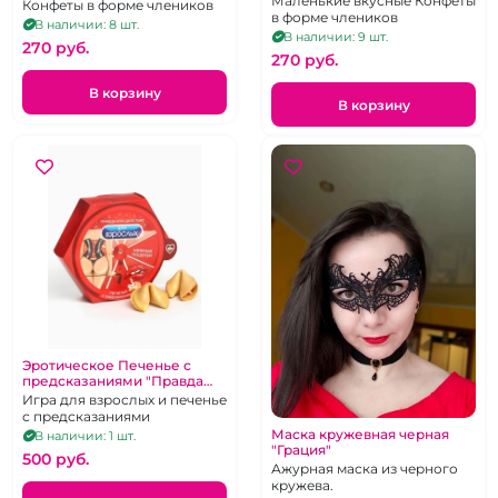
Маленькие вкусные Конфеты
Конфеты в форме члеников
в форме члеников
В наличии: 8 шт.
В наличии: 9 шт.
270 pуб.
270 pуб.
В корзину
В корзину
Эротическое Печенье с
предсказаниями "Правда
или действие"
Игра для взрослых и печенье
с предсказаниями
Маска кружевная черная
В наличии: 1 шт.
"Грация"
500 pуб.
Ажурная маска из черного
кружева.