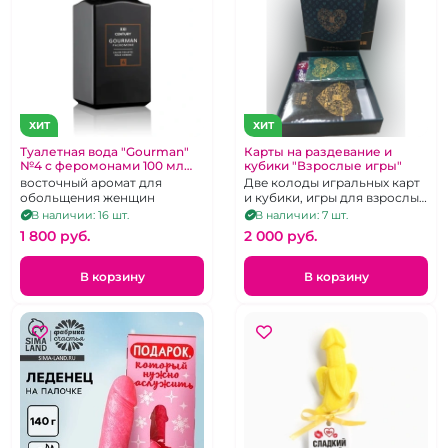
ХИТ
ХИТ
Туалетная вода "Gourman"
Карты на раздевание и
№4 с феромонами 100 мл
кубики "Взрослые игры"
для мужчин
восточный аромат для
Две колоды игральных карт
обольщения женщин
и кубики, игры для взрослых
"Любовь"
В наличии: 16 шт.
В наличии: 7 шт.
1 800 pуб.
2 000 pуб.
В корзину
В корзину