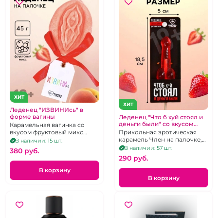
ХИТ
ХИТ
Леденец "ИЗВИНИсь" в
форме вагины
Леденец "Что б хуй стоял и
деньги были" со вкусом
Карамельная вагинка со
клубники
вкусом фруктовый микс
Прикольная эротическая
клубника с абрикосом.
карамель Член на палочке,
В наличии: 15 шт.
клубничный вкус, 20 г
В наличии: 57 шт.
380 pуб.
290 pуб.
В корзину
В корзину