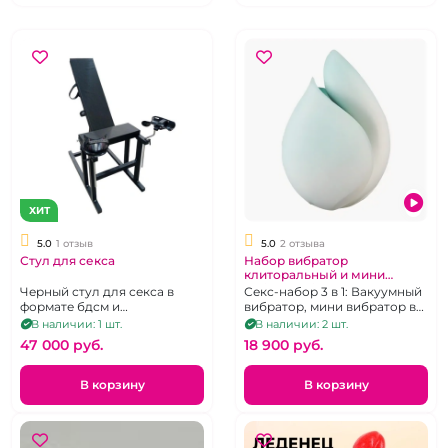
ХИТ
5.0
1 отзыв
5.0
2 отзыва
Стул для секса
Набор вибратор
клиторальный и мини
вибратор бирюзовый с
Черный стул для секса в
Секс-набор 3 в 1: Вакуумный
подставкой
формате бдсм и
вибратор, мини вибратор в
гинекологического кресла.
подарочной упаковке
В наличии: 1 шт.
В наличии: 2 шт.
Размеры: 105 x 42 x 17 см.
-Светильнике
47 000 pуб.
18 900 pуб.
В корзину
В корзину