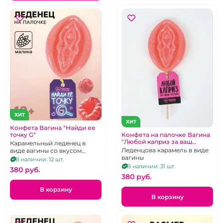
ХИТ
ХИТ
Конфета Вагина "Найди ее
точку G"
Конфета на палочке Вагина
"Любой каприз за ваш
Карамельный леденец в
отлиз"
Леденцова карамель в виде
виде вагины со вкусом
вагины
малины
В наличии: 12 шт.
В наличии: 31 шт.
380 pуб.
380 pуб.
В корзину
В корзину