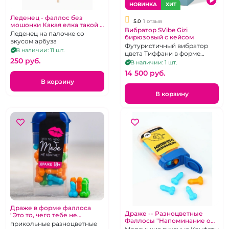
НОВИНКА
ХИТ
Леденец - фаллос без
5.0
1 отзыв
мошонки Какая елка такой и
Вибратор SVibe Gizi
подарок"
Леденец на палочке со
бирюзовый с кейсом
вкусом арбуза
Футуристичный вибратор
В наличии: 11 шт.
цвета Тиффани в форме
250 pуб.
улитки с 2 моторами
В наличии: 1 шт.
14 500 pуб.
В корзину
В корзину
Драже в форме фаллоса
Драже -- Разноцветные
"Это то, чего тебе не
Фаллосы "Напоминание о
хватает"
прикольные разноцветные
бывшем"