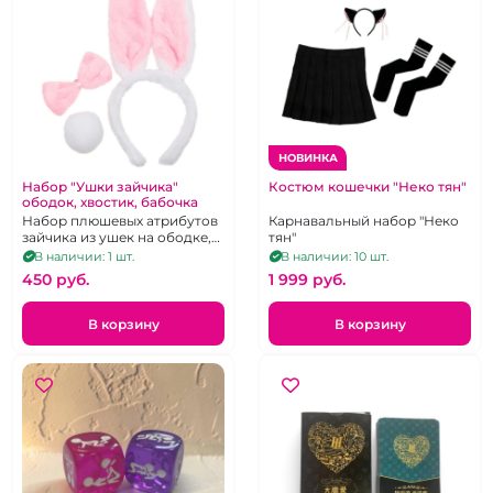
НОВИНКА
Набор "Ушки зайчика"
Костюм кошечки "Неко тян"
ободок, хвостик, бабочка
Набор плюшевых атрибутов
Карнавальный набор "Неко
зайчика из ушек на ободке,
тян"
хвостика и галстука-
В наличии: 1 шт.
В наличии: 10 шт.
бабочки, унисекс
450 pуб.
1 999 pуб.
В корзину
В корзину