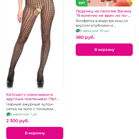
ХИТ
Леденец на палочке Вагина
"Я конечно не врач. но по-
моему это пизда"
Конфетка в виде вагины со
вкусом клубники и
абрикоса.
В наличии: 10 шт.
380 pуб.
В корзину
Кетсьют с лямочками и
круглым плетением "Лег
Авеню" Высокомерие
Черный ажурный чулок-
сетка на тело с тонкими
бретелями и открытым
В наличии: 1 шт.
доступом
2 300 pуб.
В корзину