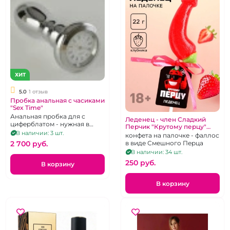
ХИТ
5.0
1 отзыв
Пробка анальная c часиками
"Sex Time"
Анальная пробка для с
Леденец - член Сладкий
циферблатом - нужная в
Перчик "Крутому перцу"
сексе и прикольная для
В наличии: 3 шт.
Клубничный
конфета на палочке - фаллос
подарка секс-игрушка
2 700 pуб.
в виде Смешного Перца
В наличии: 34 шт.
250 pуб.
В корзину
В корзину