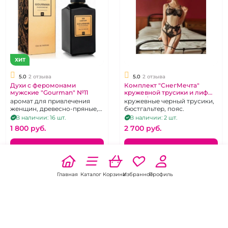
ХИТ
5.0
2 отзыва
5.0
2 отзыва
Духи с феромонами
Комплект "СнегМечта"
мужские "Gourman" №11
кружевной трусики и лиф
белый/черный
аромат для привлечения
кружевные черный трусики,
женщин, древесно-пряные,
бюстгальтер, пояс.
100 мл
В наличии: 16 шт.
В наличии: 2 шт.
1 800 pуб.
2 700 pуб.
В корзину
В корзину
Главная
Каталог
Корзина
Избранное
Профиль