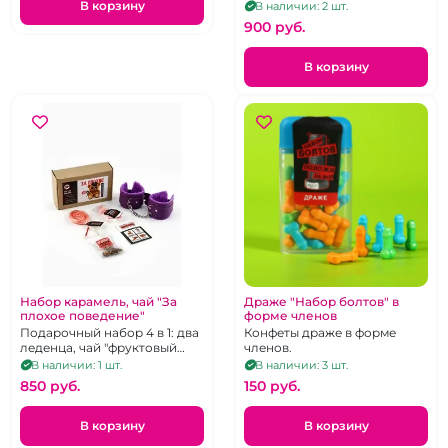
В корзину
В наличии: 2 шт.
900 pуб.
В корзину
Набор карамель, чай "За
Драже "Набор болтов" в
плохое поведение"
форме членов
Подарочный набор 4 в 1: два
Конфеты драже в форме
леденца, чай "фруктовый
членов.
микс", наручники
В наличии: 1 шт.
В наличии: 3 шт.
фиолетового цвета.
850 pуб.
150 pуб.
В корзину
В корзину