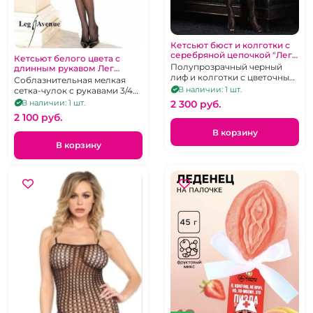
Кетсьют бюст и колготки с
серебряной цепочкой "Лег
Кетсьют белого цвета с
Авеню"
Полупрозрачный черный
длинным рукавом Лег
лиф и колготки с цветочным
Авеню
Соблазнительная мелкая
ажуром, соединенные O-
В наличии: 1 шт.
сетка-чулок с рукавами 3/4
Ring цепью
на все тело и доступом
В наличии: 1 шт.
2 300 pуб.
2 100 pуб.
В корзину
В корзину