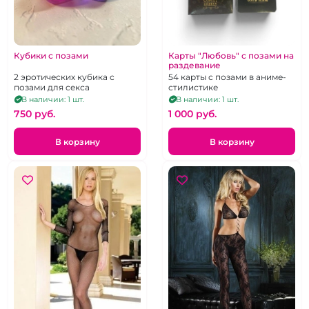
Кубики с позами
Карты "Любовь" с позами на
раздевание
2 эротических кубика с
54 карты с позами в аниме-
позами для секса
стилистике
В наличии: 1 шт.
В наличии: 1 шт.
750 pуб.
1 000 pуб.
В корзину
В корзину