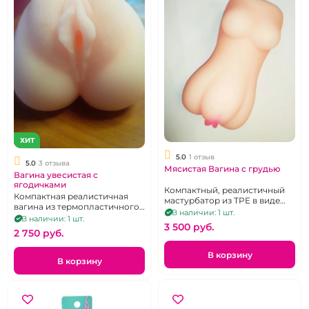
ХИТ
5.0
1 отзыв
5.0
3 отзыва
Мясистая Вагина с грудью
Вагина увесистая с
ягодичками
Компактный, реалистичный
Компактная реалистичная
мастурбатор из TPE в виде
вагина из термопластичного
женского торса с грудью,
В наличии: 1 шт.
эластомера без вибрации.
В наличии: 1 шт.
попкой, вагиной и анусом без
3 500 pуб.
вибрации.
2 750 pуб.
В корзину
В корзину