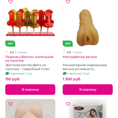
ХИТ
ХИТ
4.5
2 отзыва
5.0
1 отзыв
Леденец Фаллос маленький
Мастурбатор вагина
на палочке
Эротическая Конфета на
Миниатюрная (карманная)
палочке - съедобный Член
вагина из нежного
термопластичного
В наличии: 2 шт.
В наличии: 3 шт.
эластомера.
150 pуб.
1 300 pуб.
В корзину
В корзину