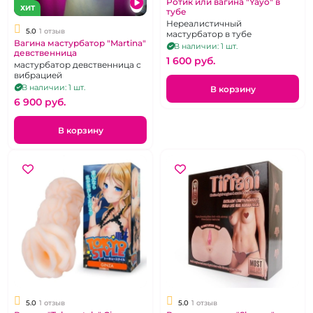
Ротик или вагина "Yayo" в
ХИТ
тубе
Нереалистичный
5.0
1 отзыв
мастурбатор в тубе
Вагина мастурбатор "Martina"
В наличии: 1 шт.
девственница
1 600 pуб.
мастурбатор девственница с
вибрацией
В наличии: 1 шт.
В корзину
6 900 pуб.
В корзину
5.0
1 отзыв
5.0
1 отзыв