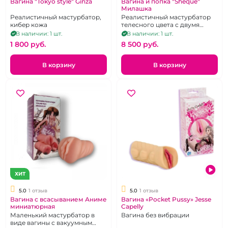
Вагина "Tokyo style" Ginza
Вагина и попка "Sheque"
Милашка
Реалистичный мастурбатор,
Реалистичный мастурбатор
кибер кожа
телесного цвета с двумя
отверстиями.
В наличии: 1 шт.
В наличии: 1 шт.
1 800 pуб.
8 500 pуб.
В корзину
В корзину
ХИТ
5.0
1 отзыв
5.0
1 отзыв
Вагина с всасыванием Аниме
Вагина «Pocket Pussy» Jesse
миниатюрная
Capelly
Маленький мастурбатор в
Вагина без вибрации
виде вагины с вакуумным