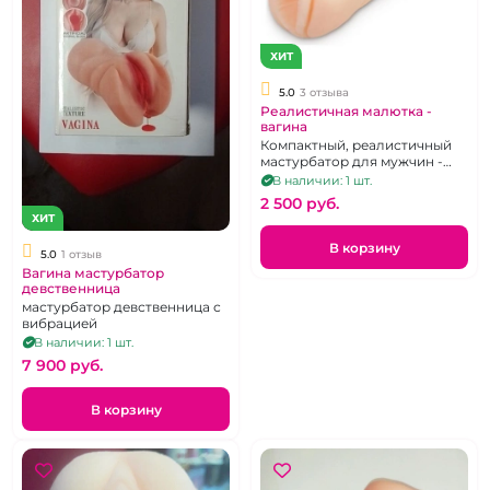
ХИТ
5.0
3 отзыва
Реалистичная малютка -
вагина
Компактный, реалистичный
мастурбатор для мужчин -
вагина без вибрации.
В наличии: 1 шт.
2 500 pуб.
ХИТ
В корзину
5.0
1 отзыв
Вагина мастурбатор
девственница
мастурбатор девственница с
вибрацией
В наличии: 1 шт.
7 900 pуб.
В корзину