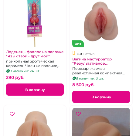
ХИТ
Леденец - фаллос на палочке
5.0
1 отзыв
"Язык твой - друг мой"
Вагина мастурбатор
прикольная эротическая
"Результативное
карамель Член на палочке,
знакомство"
Перезаряжаемая
клубничный вкус, 20 г
В наличии: 24 шт.
реалистичная компактная
290 pуб.
вагина с вибрацией.
В наличии: 3 шт.
8 500 pуб.
В корзину
В корзину