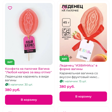
ХИТ
ХИТ
Леденец "ИЗВИНИсь" в
Конфета на палочке Вагина
форме вагины
"Любой каприз за ваш отлиз"
Карамельная вагинка со
Леденцова карамель в виде
вкусом фруктовый микс
вагины
клубника с абрикосом.
В наличии: 15 шт.
В наличии: 30 шт.
380 pуб.
380 pуб.
В корзину
В корзину