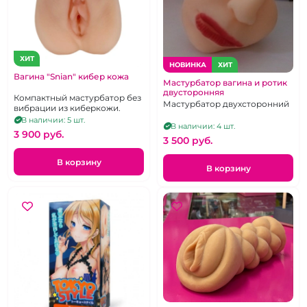
ХИТ
НОВИНКА
ХИТ
Вагина "Snian" кибер кожа
Мастурбатор вагина и ротик
двусторонняя
Компактный мастурбатор без
Мастурбатор двухсторонний
вибрации из киберкожи.
В наличии: 5 шт.
В наличии: 4 шт.
3 900 pуб.
3 500 pуб.
В корзину
В корзину