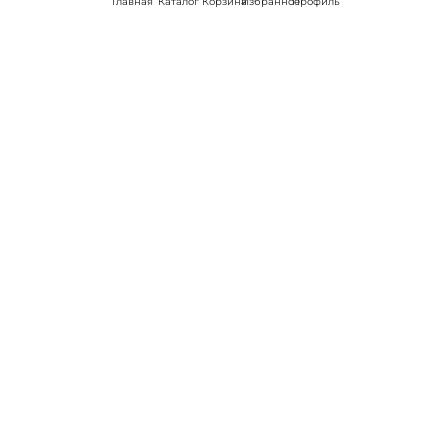
Главная
Каталог
Корзина
Избранное
Профиль
Наши соц
сети:
Если есть
вопросы:
КОНТАКТЫ В НИКЕЛЕ
8 (800) 301-70-69
intimhouse@mail.ru
КАТАЛОГ
Подарки и сувениры
Вибраторы