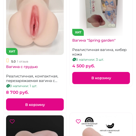
ХИТ
Вагина "Spring garden"
Реалистичная вагина, кибер
ХИТ
кожа
В наличии: 3 шт.
5.0
1 отзыв
4 500 pуб.
Вагина с грудью
Реалистичная, компактная,
В корзину
перезаряжаемая вагина с
вибрацией с аппетитной
В наличии: 1 шт.
грудью.
8 700 pуб.
В корзину