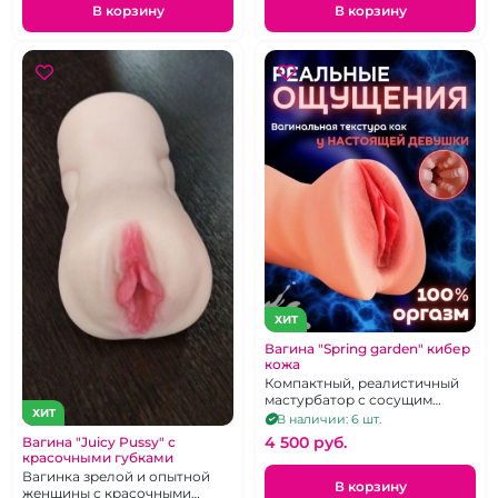
В корзину
В корзину
ХИТ
Вагина "Spring garden" кибер
кожа
Компактный, реалистичный
мастурбатор с сосущим
ХИТ
эффектом из кибер кожи.
В наличии: 6 шт.
4 500 pуб.
Вагина "Juicy Pussy" с
красочными губками
Вагинка зрелой и опытной
В корзину
женщины с красочными