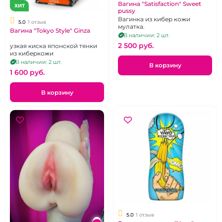
Вагина "Satisfaction" Sweet
ХИТ
pussy
Вагинка из кибер кожи
5.0
1 отзыв
мулатка.
Вагина "Tokyo Style" Ginza
В наличии: 2 шт.
2 500 pуб.
узкая киска японской тянки
из киберкожи
В наличии: 2 шт.
В корзину
1 600 pуб.
В корзину
5.0
1 отзыв