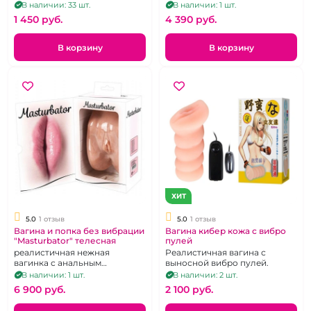
эффектом
В наличии: 33 шт.
В наличии: 1 шт.
1 450 pуб.
4 390 pуб.
В корзину
В корзину
ХИТ
5.0
1 отзыв
5.0
1 отзыв
Вагина и попка без вибрации
Вагина кибер кожа с вибро
"Masturbator" телесная
пулей
реалистичная нежная
Реалистичная вагина с
вагинка с анальным
выносной вибро пулей.
отверстием
В наличии: 1 шт.
В наличии: 2 шт.
6 900 pуб.
2 100 pуб.