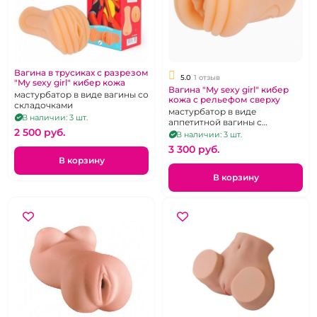
Вагина в трусиках с разрезом
5.0
1 отзыв
"My sexy girl" кибер кожа
Вагина "My sexy girl" кибер
мастурбатор в виде вагины со
кожа с рельефом сверху
складочками
мастурбатор в виде
В наличии: 3 шт.
аппетитной вагины с
2 500 pуб.
рельефом
В наличии: 3 шт.
3 300 pуб.
В корзину
В корзину