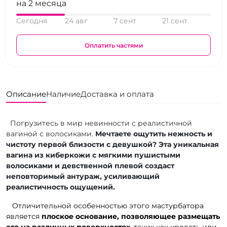
на 2 месяца
Сегодня
24 авг
7 сент
21 сент
Оплатить частями
Описание
Наличие
Доставка и оплата
Погрузитесь в мир невинности с реалистичной
вагиной с волосиками.
Мечтаете ощутить нежность и
чистоту первой близости с девушкой? Эта уникальная
вагина из киберкожи с мягкими пушистыми
волосиками и девственной плевой
создаст
неповторимый антураж, усиливающий
реалистичность ощущений.
Отличительной особенностью этого мастурбатора
является
плоское основание, позволяющее размещать
его на различных поверхностях
, таких как кровать или