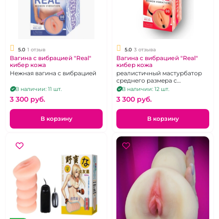
5.0
1 отзыв
5.0
3 отзыва
Вагина с вибрацией "Real"
Вагина с вибрацией "Real"
кибер кожа
кибер кожа
Нежная вагина с вибрацией
реалистичный мастурбатор
среднего размера с
вибропулей
В наличии: 11 шт.
В наличии: 12 шт.
3 300 pуб.
3 300 pуб.
В корзину
В корзину