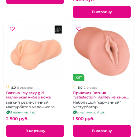
В корзину
ХИТ
5.0
5 отзывов
5.0
2 отзыва
Вагина "My sexy girl"
Приятная Вагина
маленькая кибер кожа
"Satisfaction" Ashley из кибер
кожи маленькая
мягкий реалистичный
Небольшой "карманный"
мастурбатор маленького
мастурбатор
размера
В наличии: 1 шт.
В наличии: 8 шт.
2 500 pуб.
1 500 pуб.
В корзину
В корзину