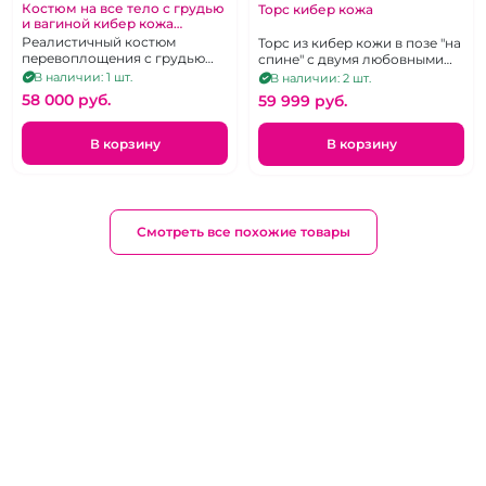
Костюм на все тело с грудью
Торс кибер кожа
и вагиной кибер кожа
"Вторая кожа"
Реалистичный костюм
Торс из кибер кожи в позе "на
перевоплощения с грудью
спине" с двумя любовными
третьего размера и вагиной
отверстиями и большой
В наличии: 1 шт.
В наличии: 2 шт.
грудью
58 000 pуб.
59 999 pуб.
В корзину
В корзину
Смотреть все похожие товары