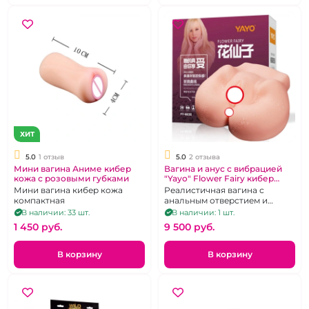
ХИТ
5.0
1 отзыв
5.0
2 отзыва
Мини вагина Аниме кибер
Вагина и анус с вибрацией
кожа с розовыми губками
"Yayo" Flower Fairy кибер
кожа
Мини вагина кибер кожа
Реалистичная вагина с
компактная
анальным отверстием и
вибрацией
В наличии: 33 шт.
В наличии: 1 шт.
1 450 pуб.
9 500 pуб.
В корзину
В корзину