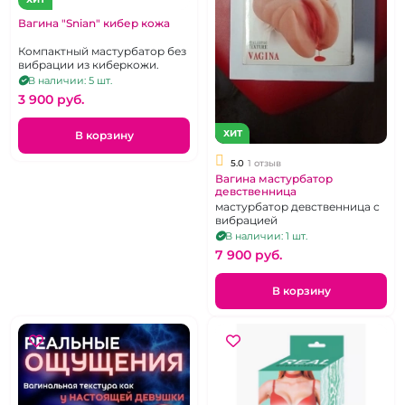
Вагина "Snian" кибер кожа
Компактный мастурбатор без
вибрации из киберкожи.
В наличии: 5 шт.
3 900 pуб.
ХИТ
В корзину
5.0
1 отзыв
Вагина мастурбатор
девственница
мастурбатор девственница с
вибрацией
В наличии: 1 шт.
7 900 pуб.
В корзину