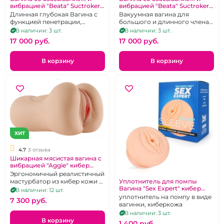
вибрацией "Beata" Suctroker
вибрацией "Beata" Suctroker
кибер кожа
кибер кожа
Длинная глубокая Вагина с
Вакуумная вагина для
функцией пенетрации,
большого и длинного члена
вакуумом и вибрацией. Ярко-
со светлыми губками
В наличии: 3 шт.
В наличии: 3 шт.
розовые губки
17 000 pуб.
17 000 pуб.
В корзину
В корзину
ХИТ
4.7
3 отзыва
Шикарная мясистая вагина с
вибрацией "Aggie" кибер
кожа
Эргономичный реалистичный
Уплотнитель для помпы
мастурбатор из кибер кожи с
Вагина "Sex Expert" кибер
вибрацией.
В наличии: 12 шт.
кожа
уплотнитель на помпу в виде
7 300 pуб.
вагинки, киберкожа
В наличии: 3 шт.
В корзину
1 400 pуб.