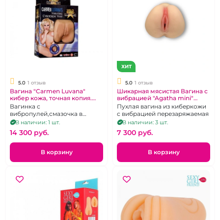
ХИТ
5.0
1 отзыв
5.0
1 отзыв
Вагина "Carmen Luvana"
Шикарная мясистая Вагина с
кибер кожа, точная копия.
вибрацией "Agatha mini"
США.
кибер кожа
Вагинка с
Пухлая вагина из киберкожи
вибропулей,смазочка в
с вибрацией перезаряжаемая
комплекте
В наличии: 1 шт.
В наличии: 3 шт.
14 300 pуб.
7 300 pуб.
В корзину
В корзину