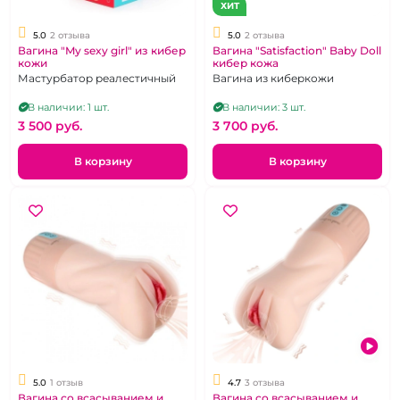
ХИТ
5.0
2 отзыва
5.0
2 отзыва
Вагина "My sexy girl" из кибер
Вагина "Satisfaction" Baby Doll
кожи
кибер кожа
Мастурбатор реалестичный
Вагина из киберкожи
В наличии: 1 шт.
В наличии: 3 шт.
3 500 pуб.
3 700 pуб.
В корзину
В корзину
5.0
1 отзыв
4.7
3 отзыва
Вагина со всасыванием и
Вагина со всасыванием и