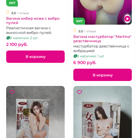
ХИТ
5.0
1 отзыв
Вагина кибер кожа с вибро
ХИТ
пулей
Реалистичная вагина с
5.0
1 отзыв
выносной вибро пулей.
Вагина мастурбатор "Martina"
В наличии: 2 шт.
девственница
2 100 pуб.
мастурбатор девственница с
вибрацией
В наличии: 1 шт.
В корзину
6 900 pуб.
В корзину