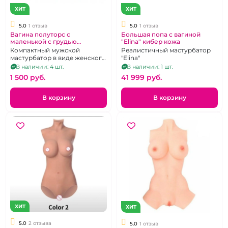
ХИТ
ХИТ
5.0
1 отзыв
5.0
1 отзыв
Вагина полуторс с
Большая попа с вагиной
маленькой с грудью
"Elina" кибер кожа
"Satisfaction" Angie, кибер
Компактный мужской
Реалистичный мастурбатор
кожа
мастурбатор в виде женского
"Elina"
торса
В наличии: 4 шт.
В наличии: 1 шт.
1 500 pуб.
41 999 pуб.
В корзину
В корзину
ХИТ
ХИТ
5.0
2 отзыва
5.0
1 отзыв