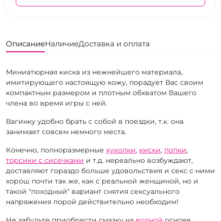
Описание
Наличие
Доставка и оплата
Миниатюрная киска из нежнейшего материала,
имитирующего настоящую кожу, порадует Вас своим
компактным размером и плотным обхватом Вашего
члена во время игры с ней.
Вагинку удобно брать с собой в поездки, т.к. она
занимает совсем немного места.
Конечно, полноразмерные
куколки
,
киски
,
попки
,
торсики с сисечками
и т.д. нереально возбуждают,
доставляют гораздо больше удовольствия и секс с ними
хорош почти так же, как с реальной женщиной, но и
такой "походный" вариант снятия сексуального
напряжения порой действительно необходим!
Не забудьте приобрести смазку на
водной
основе,