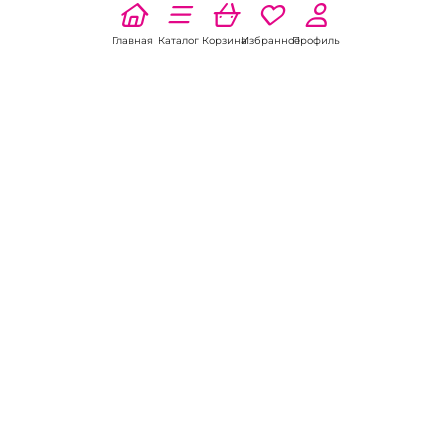
Главная
Каталог
Корзина
Избранное
Профиль
Наши соц
сети:
Если есть
вопросы:
КОНТАКТЫ В НИКЕЛЕ
8 (800) 301-70-69
intimhouse@mail.ru
КАТАЛОГ