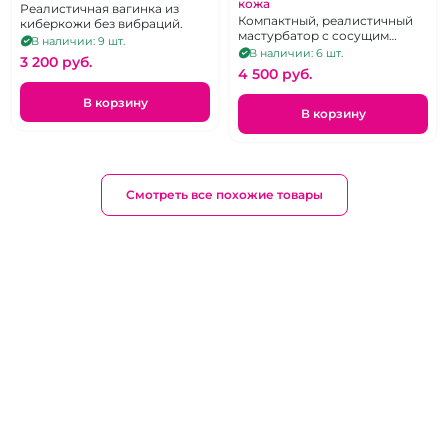
кожа
Реалистичная вагинка из
Компактный, реалистичный
киберкожи без вибраций.
мастурбатор с сосущим
В наличии: 9 шт.
эффектом из кибер кожи.
В наличии: 6 шт.
3 200 pуб.
4 500 pуб.
В корзину
В корзину
Смотреть все похожие товары