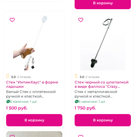
В корзину
5.0
2 отзыва
5.0
2 отзыва
Стек "ИнтимХаус" в форме
Стек черный со шлепалкой
ладошки
в виде фаллоса "Crazy
Handmade"
Белый Стек с оплетенной
Стек с металлической
ручкой и хлесткой
ручкой и хлесткой
шлепалкой на конце.
шлепалкой на конце.
В наличии: 1 шт.
В наличии: 1 шт.
1 500 pуб.
1 750 pуб.
В корзину
В корзину