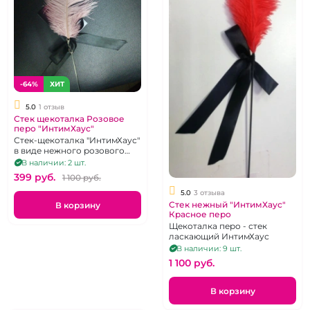
-64%
ХИТ
5.0
1 отзыв
Стек щекоталка Розовое
перо "ИнтимХаус"
Стек-щекоталка "ИнтимХаус"
в виде нежного розового
пера
В наличии: 2 шт.
399 pуб.
1 100 pуб.
5.0
3 отзыва
Стек нежный "ИнтимХаус"
В корзину
Красное перо
Щекоталка перо - стек
ласкающий ИнтимХаус
В наличии: 9 шт.
1 100 pуб.
В корзину