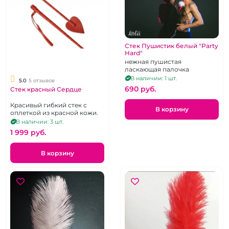
Стек Пушистик белый "Party
Hard"
нежная пушистая
ласкающая палочка
В наличии: 1 шт.
5.0
5 отзывов
690 pуб.
Стек красный Сердце
Красивый гибкий стек с
В корзину
оплеткой из красной кожи.
В наличии: 3 шт.
1 999 pуб.
В корзину