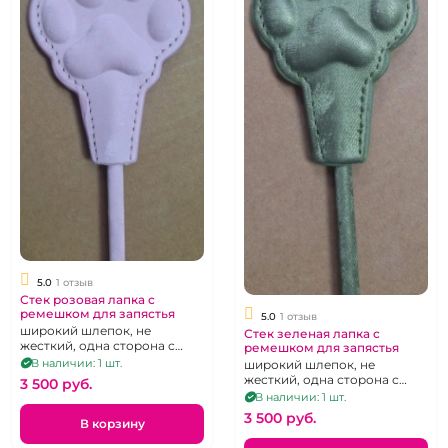
5.0
1 отзыв
Стек розовая лапка с
ремешком для запястья
5.0
1 отзыв
широкий шлепок, не
Стек зеленая лапка с
жесткий, одна сторона с
ремешком для запястья
выпуклой лапкой, вторая -
В наличии: 1 шт.
широкий шлепок, не
гладкая
жесткий, одна сторона с
3 500 pуб.
выпуклой лапкой, вторая -
В наличии: 1 шт.
гладкая
3 500 pуб.
В корзину