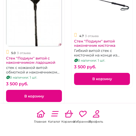
4.7
3 отзыва
Стек "Подиум" витой
наконечник кисточка
Гибкий витой стек с
5.0
3 отзыва
кисточкой на конце из
Стек "Подиум" витой с
натуральной кожи
В наличии: 1 шт.
наконечником ладошкой
3 500 pуб.
стек с кожаной витой
обмоткой и наконечником
ладошкой
В наличии: 1 шт.
В корзину
3 500 pуб.
В корзину
Главная
Каталог
Корзина
Избранное
Профиль