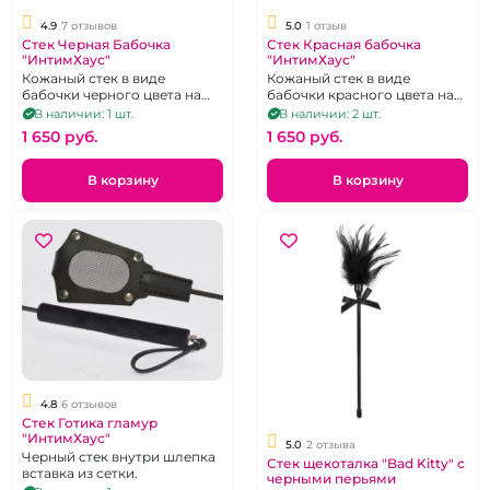
4.9
7 отзывов
5.0
1 отзыв
Стек Черная Бабочка
Стек Красная бабочка
"ИнтимХаус"
"ИнтимХаус"
Кожаный стек в виде
Кожаный стек в виде
бабочки черного цвета на
бабочки красного цвета на
гибком хлысте.
гибком хлысте.
В наличии: 1 шт.
В наличии: 2 шт.
1 650 pуб.
1 650 pуб.
В корзину
В корзину
4.8
6 отзывов
Стек Готика гламур
"ИнтимХаус"
5.0
2 отзыва
Черный стек внутри шлепка
Стек щекоталка "Bad Kitty" с
вставка из сетки.
черными перьями