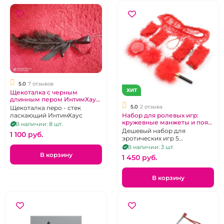
5.0
7 отзывов
ХИТ
Щекоталка с черным
длинным пером ИнтимХаус
50 см
5.0
2 отзыва
Щекоталка перо - стек
ласкающий ИнтимХаус
Набор для ролевых игр:
кружевные манжеты и пояс,
В наличии: 8 шт.
пэстисы, стек-пушистик
Дешевый набор для
1 100 pуб.
эротических игр 5
предметов - . цвет черный
В наличии: 3 шт.
или красный в ассортименте
В корзину
1 450 pуб.
В корзину