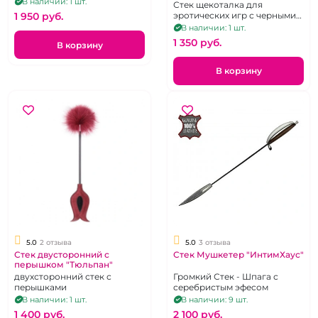
В наличии: 1 шт.
Стек щекоталка для
эротических игр с черными
1 950 pуб.
перьями
В наличии: 1 шт.
1 350 pуб.
В корзину
В корзину
5.0
2 отзыва
5.0
3 отзыва
Стек двусторонний с
Стек Мушкетер "ИнтимХаус"
перышком "Тюльпан"
двухсторонний стек с
Громкий Стек - Шпага с
перышками
серебристым эфесом
В наличии: 1 шт.
В наличии: 9 шт.
1 400 pуб.
2 100 pуб.