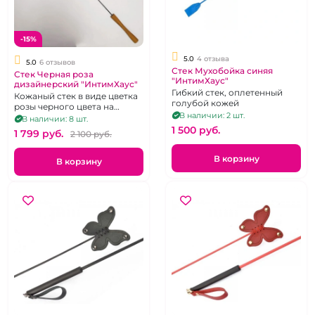
-15%
5.0
4 отзыва
5.0
6 отзывов
Стек Мухобойка синяя
Стек Черная роза
"ИнтимХаус"
дизайнерский "ИнтимХаус"
Гибкий стек, оплетенный
Кожаный стек в виде цветка
голубой кожей
розы черного цвета на
В наличии: 2 шт.
гибком хлысте с дубовой
В наличии: 8 шт.
рукоятью.
1 500 pуб.
1 799 pуб.
2 100 pуб.
В корзину
В корзину