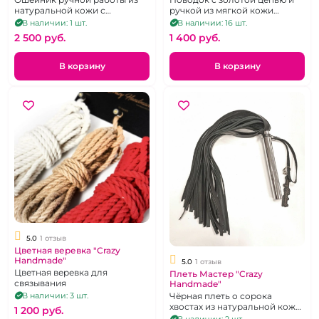
натуральной кожи с
ручкой из мягкой кожи
поводком в комплекте
розового цвета
В наличии: 1 шт.
В наличии: 16 шт.
2 500 pуб.
1 400 pуб.
В корзину
В корзину
5.0
1 отзыв
Цветная веревка "Crazy
Handmade"
5.0
1 отзыв
Цветная веревка для
Плеть Мастер "Crazy
связывания
Handmade"
Чёрная плеть о сорока
В наличии: 3 шт.
хвостах из натуральной кожи
1 200 pуб.
с рукоятью из