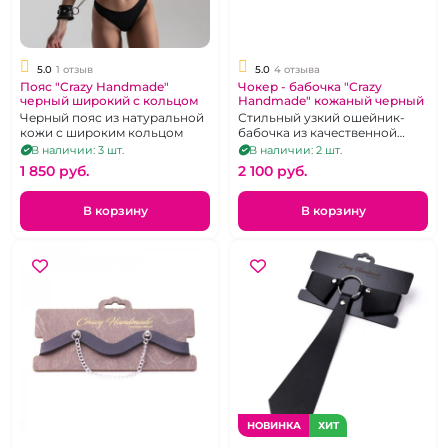
5.0
1 отзыв
5.0
4 отзыва
Пояс "Crazy Handmade"
Чокер - бабочка "Crazy
черный широкий с кольцом
Handmade" кожаный черный
Черный пояс из натуральной
Стильный узкий ошейник-
кожи с широким кольцом
бабочка из качественной
натуральной кожи черного
В наличии: 3 шт.
В наличии: 2 шт.
цвета
1 850 pуб.
2 100 pуб.
В корзину
В корзину
НОВИНКА
ХИТ