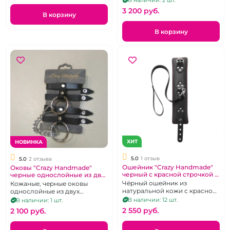
В наличии: 2 шт.
хромированного металла.
3 200 pуб.
В корзину
В корзину
ХИТ
НОВИНКА
5.0
1 отзыв
5.0
2 отзыва
Ошейник "Crazy Handmade"
Оковы "Crazy Handmade"
черный с красной строчкой и
черные однослойные из двух
поводком
ремешков
Чёрный ошейник из
Кожаные, черные оковы
натуральной кожи с красной
однослойные из двух
строчкой и поводком.
ремешков, на застежках
В наличии: 12 шт.
В наличии: 1 шт.
2 550 pуб.
2 100 pуб.