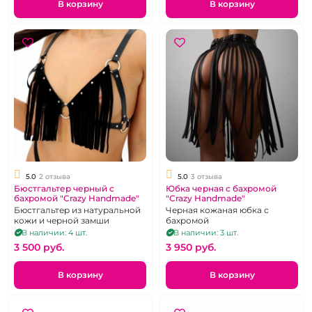
В корзину
В корзину
5.0
2 отзыва
5.0
3 отзыва
Бюстгальтер черный с
Юбка черная с бахромой
бахромой "Crazy Handmade"
"Crazy Handmade"
Бюстгальтер из натуральной
Черная кожаная юбка с
кожи и черной замши
бахромой
В наличии: 4 шт.
В наличии: 3 шт.
3 500 pуб.
3 950 pуб.
В корзину
В корзину