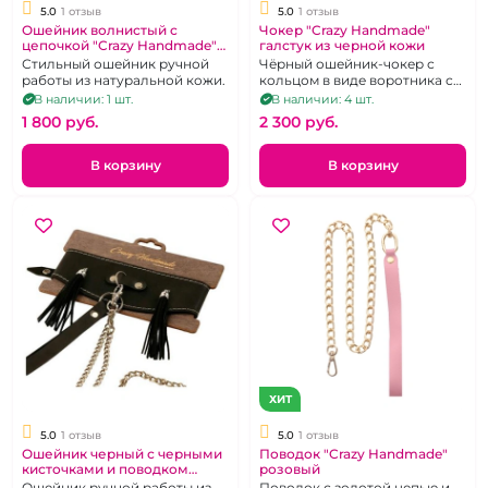
5.0
1 отзыв
5.0
1 отзыв
Ошейник волнистый с
Чокер "Crazy Handmade"
цепочкой "Crazy Handmade"
галстук из черной кожи
черный.
Стильный ошейник ручной
Чёрный ошейник-чокер с
работы из натуральной кожи.
кольцом в виде воротника с
галстуком из натуральной
В наличии: 1 шт.
В наличии: 4 шт.
кожи.
1 800 pуб.
2 300 pуб.
В корзину
В корзину
ХИТ
5.0
1 отзыв
5.0
1 отзыв
Ошейник черный с черными
Поводок "Crazy Handmade"
кисточками и поводком
розовый
"Crazy Handmade"
Ошейник ручной работы из
Поводок с золотой цепью и