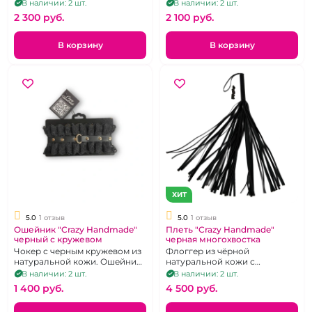
строчкой.
В наличии: 2 шт.
В наличии: 2 шт.
2 300 pуб.
2 100 pуб.
В корзину
В корзину
ХИТ
5.0
1 отзыв
5.0
1 отзыв
Ошейник "Crazy Handmade"
Плеть "Crazy Handmade"
черный с кружевом
черная многохвостка
Чокер с черным кружевом из
Флоггер из чёрной
натуральной кожи. Ошейник
натуральной кожи с
с черным кружевом и
прошивкой.
В наличии: 2 шт.
В наличии: 2 шт.
кольцом под поводок
1 400 pуб.
4 500 pуб.