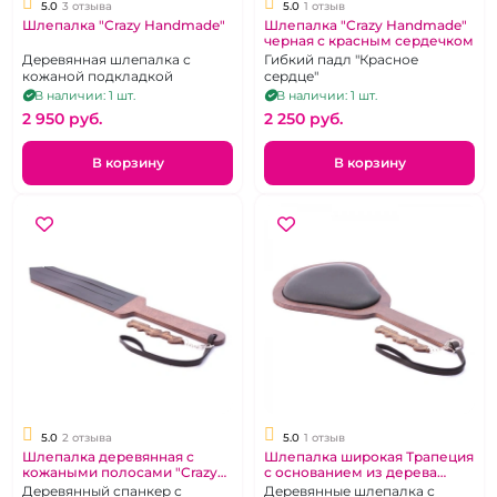
5.0
3 отзыва
5.0
1 отзыв
Шлепалка "Crazy Handmade"
Шлепалка "Crazy Handmade"
черная с красным сердечком
Деревянная шлепалка с
Гибкий падл "Красное
кожаной подкладкой
сердце"
В наличии: 1 шт.
В наличии: 1 шт.
2 950 pуб.
2 250 pуб.
В корзину
В корзину
5.0
2 отзыва
5.0
1 отзыв
Шлепалка деревянная с
Шлепалка широкая Трапеция
кожаными полосами "Crazy
с основанием из дерева
Handmade"
"Crazy Handmade"
Деревянный спанкер с
Деревянные шлепалка с