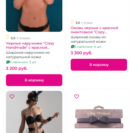
5.0
1 отзыв
Оковы черные с красной
окантовкой "Crazy
Handmade"
Широкие оковы из
5.0
2 отзыва
натуральной кожи
Черные наручники "Crazy
В наличии: 4 шт.
Handmade" с красной
окантовкой
3 300 pуб.
Широкие наручники из
натуральной кожи
В наличии: 3 шт.
В корзину
3 200 pуб.
В корзину