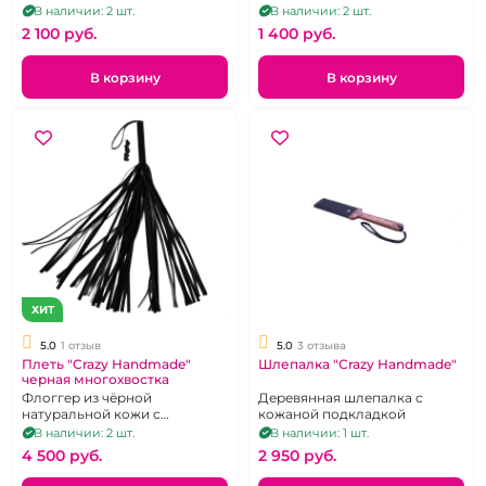
с черным кружевом и
В наличии: 2 шт.
В наличии: 2 шт.
кольцом под поводок
2 100 pуб.
1 400 pуб.
В корзину
В корзину
ХИТ
5.0
1 отзыв
5.0
3 отзыва
Плеть "Crazy Handmade"
Шлепалка "Crazy Handmade"
черная многохвостка
Флоггер из чёрной
Деревянная шлепалка с
натуральной кожи с
кожаной подкладкой
прошивкой.
В наличии: 2 шт.
В наличии: 1 шт.
4 500 pуб.
2 950 pуб.