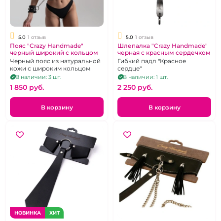
5.0
1 отзыв
5.0
1 отзыв
Пояс "Crazy Handmade"
Шлепалка "Crazy Handmade"
черный широкий с кольцом
черная с красным сердечком
Черный пояс из натуральной
Гибкий падл "Красное
кожи с широким кольцом
сердце"
В наличии: 3 шт.
В наличии: 1 шт.
1 850 pуб.
2 250 pуб.
В корзину
В корзину
НОВИНКА
ХИТ