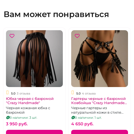
Вам может понравиться
5.0
3 отзыва
5.0
4 отзыва
Юбка черная с бахромой
Гартеры черные с бахромой
"Crazy Handmade"
Ковбойша "Crazy Handmade"
Вестерн
Черная кожаная юбка с
Черные гартеры из
бахромой
натуральной кожи в стиле
вестерн
В наличии: 3 шт.
В наличии: 1 шт.
3 950 pуб.
4 650 pуб.