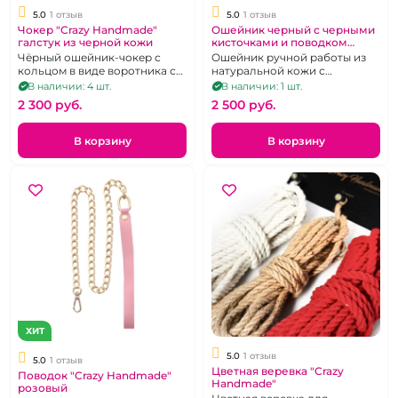
5.0
1 отзыв
5.0
1 отзыв
Чокер "Crazy Handmade"
Ошейник черный с черными
галстук из черной кожи
кисточками и поводком
"Crazy Handmade"
Чёрный ошейник-чокер с
Ошейник ручной работы из
кольцом в виде воротника с
натуральной кожи с
галстуком из натуральной
поводком в комплекте
В наличии: 4 шт.
В наличии: 1 шт.
кожи.
2 300 pуб.
2 500 pуб.
В корзину
В корзину
ХИТ
5.0
1 отзыв
5.0
1 отзыв
Цветная веревка "Crazy
Поводок "Crazy Handmade"
Handmade"
розовый