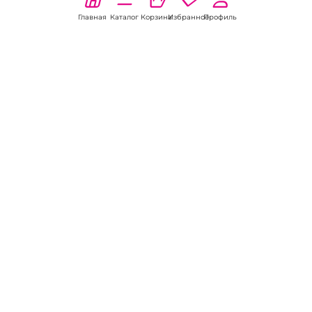
Главная
Каталог
Корзина
Избранное
Профиль
Наши соц
сети:
Если есть
вопросы:
КОНТАКТЫ В НИКЕЛЕ
8 (800) 301-70-69
intimhouse@mail.ru
КАТАЛОГ
Подарки и сувениры