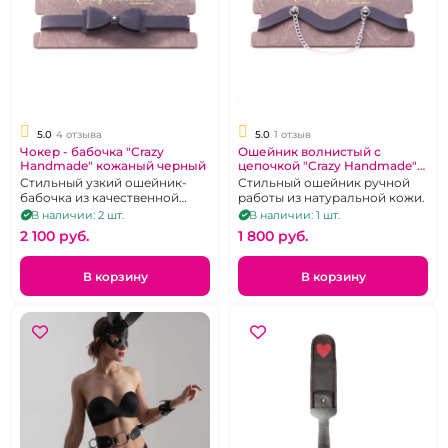
5.0
4 отзыва
5.0
1 отзыв
Чокер - бабочка "Crazy
Ошейник волнистый с
Handmade" кожаный черный
цепочкой "Crazy Handmade"
черный.
Стильный узкий ошейник-
Стильный ошейник ручной
бабочка из качественной
работы из натуральной кожи.
натуральной кожи черного
В наличии: 2 шт.
В наличии: 1 шт.
цвета
2 100 pуб.
1 800 pуб.
В корзину
В корзину