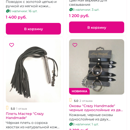
Цветная веревка для
Поводок с золотой цепью и
связывания
ручкой из мягкой кожи
В наличии: 3 шт.
розового цвета
В наличии: 16 шт.
1 200 pуб.
1 400 pуб.
В корзину
В корзину
НОВИНКА
5.0
2 отзыва
Оковы "Crazy Handmade"
5.0
1 отзыв
черные однослойные из двух
Плеть Мастер "Crazy
ремешков
Кожаные, черные оковы
Handmade"
однослойные из двух
Чёрная плеть о сорока
ремешков, на застежках
В наличии: 1 шт.
хвостах из натуральной кожи