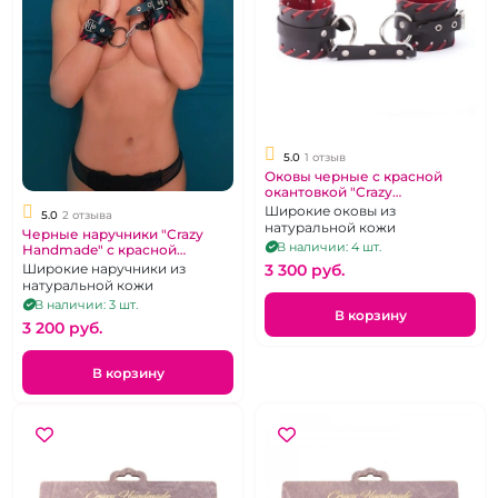
5.0
1 отзыв
Оковы черные с красной
окантовкой "Crazy
Handmade"
Широкие оковы из
5.0
2 отзыва
натуральной кожи
Черные наручники "Crazy
В наличии: 4 шт.
Handmade" с красной
окантовкой
3 300 pуб.
Широкие наручники из
натуральной кожи
В наличии: 3 шт.
В корзину
3 200 pуб.
В корзину