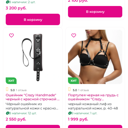
2 100 pуб.
с рукоятью из
В наличии: 2 шт.
хромированного металла.
3 200 pуб.
В корзину
В корзину
ХИТ
ХИТ
5.0
1 отзыв
5.0
1 отзыв
Ошейник "Crazy Handmade"
Портупея черная на грудь с
черный с красной строчкой и
ошейником "Crazy
поводком
Handmade" №1
Чёрный ошейник из
черный кожаный лиф из
натуральной кожи с красной
натуральной кожи, р. 40-48
строчкой и поводком.
В наличии: 12 шт.
В наличии: 1 шт.
2 550 pуб.
1 999 pуб.