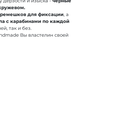
 дерзости и изыска -
черные
кружевом.
ремешков для фиксации
, а
ла с карабинами по каждой
й, так и без.
Handmade Вы властелин своей