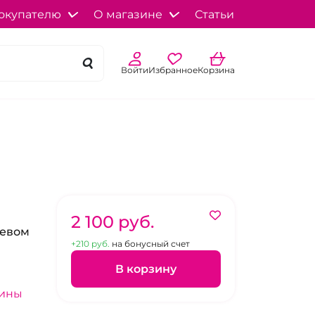
окупателю
О магазине
Статьи
Войти
Избранное
Корзина
2 100 pуб.
жевом
+210 pуб.
на бонусный счет
В корзину
зины