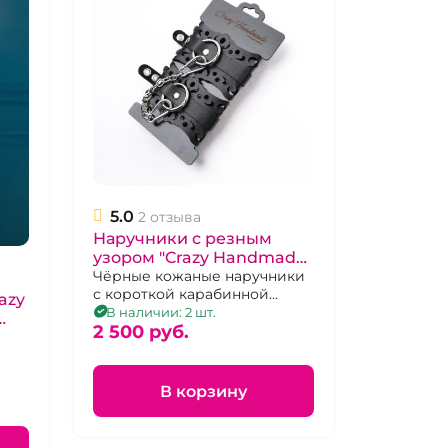
5.0
2 отзыва
Наручники с резным
узором "Crazy Handmade"
из черной кожи
Чёрные кожаные наручники
с короткой карабинной
azy
сцепкой и металлической
В наличии: 2 шт.
фурнитурой.
2 500 pуб.
В корзину