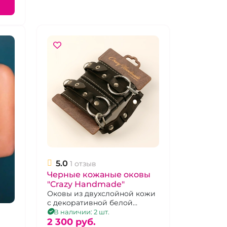
5.0
1 отзыв
Черные кожаные оковы
"Crazy Handmade"
Оковы из двухслойной кожи
с декоративной белой
строчкой.
В наличии: 2 шт.
2 300 pуб.