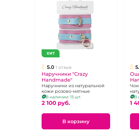
ХИТ
5.0
5
1 отзыв
Наручники "Crazy
Ош
Handmade"
Ha
Наручники из натуральной
кр
Чок
кожи розово-мятные
нат
с ч
В наличии: 15 шт.
В 
2 100 pуб.
кол
1 4
В корзину