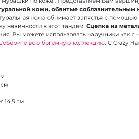
 мурашки по коже.. Представляем Вам вершину
атуральной кожи, обвитые соблазнительным 
туральная кожа обнимает запястья с помощью
ку невинности в этот тандем.
Сцепка из метал
ия. Вы можете использовать наручники как с не
Соберите всю богемную коллекцию
. С Crazy 
см
 см
 14,5 см