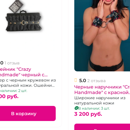
.0
1 отзыв
ейник "Crazy
ndmade" черный с
ужевом
ер с черным кружевом из
5.0
2 отзыва
уральной кожи. Ошейник
Черные наручники "Cr
ерным кружевом и
наличии: 2 шт.
Handmade" с красной
ьцом под поводок
00 pуб.
окантовкой
Широкие наручники из
натуральной кожи
В наличии: 3 шт.
В корзину
3 200 pуб.