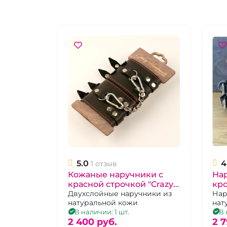
5.0
4
1 отзыв
Кожаные наручники с
На
красной строчкой "Crazy
кро
Handmade"
Двухслойные наручники из
Ha
Нар
натуральной кожи
нат
ре
рем
В наличии: 1 шт.
В 
2 400 pуб.
кра
2 7