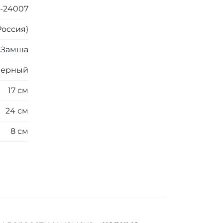
-24007
Россия)
, Замша
Черный
17 см
24 см
8 см