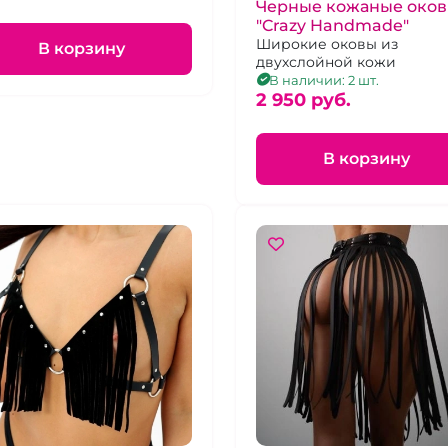
Черные кожаные око
"Crazy Handmade"
Широкие оковы из
В корзину
двухслойной кожи
В наличии: 2 шт.
2 950 pуб.
В корзину