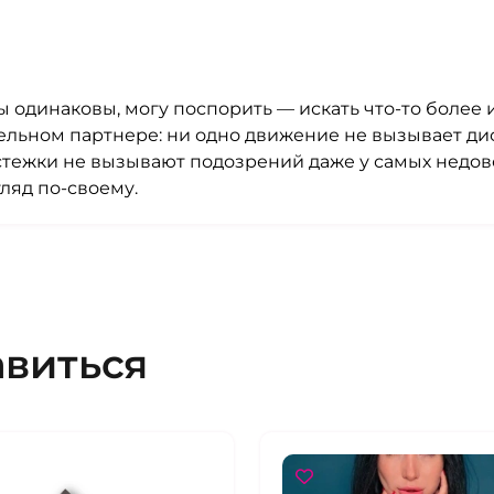
ры одинаковы, могу поспорить — искать что-то более
ельном партнере: ни одно движение не вызывает ди
астежки не вызывают подозрений даже у самых недов
гляд по-своему.
авиться