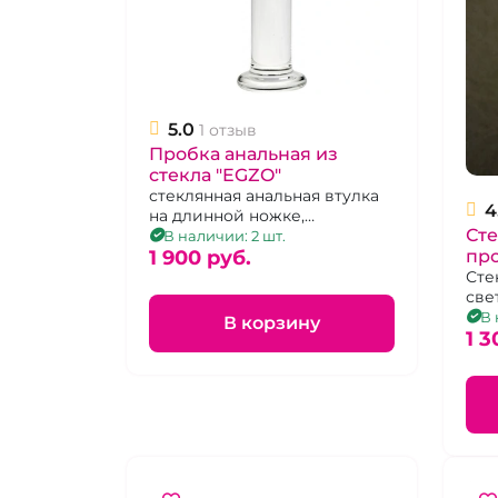
5.0
1 отзыв
Пробка анальная из
стекла "EGZO"
стеклянная анальная втулка
4
на длинной ножке,
Ст
прозрачная
В наличии: 2 шт.
про
1 900 pуб.
тем
Сте
све
В 
В корзину
1 3