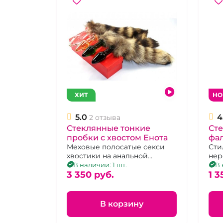
ХИТ
НО
5.0
4
2 отзыва
Стеклянные тонкие
Ст
пробки с хвостом Енота
фа
Меховые полосатые секси
"Б
Сти
хвостики на анальной
нер
пробочке без вибрации в
фал
В наличии: 1 шт.
В 
ассортименте
3 350 pуб.
1 3
В корзину