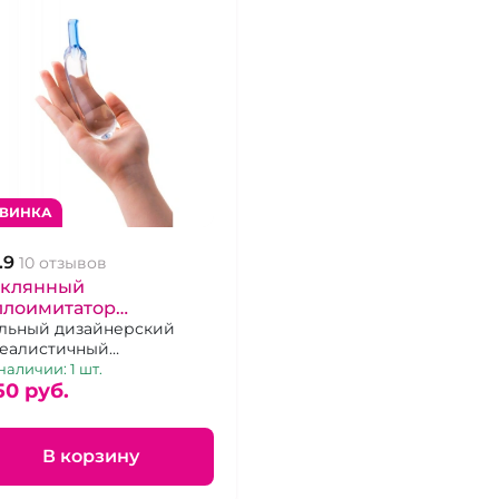
ВИНКА
.9
10 отзывов
еклянный
ллоимитатор
аклажан" прозрачный
льный дизайнерский
еалистичный
лоимитатор из стекла
наличии: 1 шт.
50 pуб.
В корзину