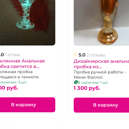
.0
5.0
1 отзыв
2 отзыва
еклянная Анальная
Дизайнерская анальн
бка светится в
пробка из
ноте "Ever-Star"
клянная пробка
перламутрового стекл
Пробка ручной работы -
тящаяся в темноте
Мини Фаллос
Фаллос "Ever-star"
наличии: 3 шт.
В наличии: 1 шт.
00 pуб.
1 300 pуб.
В корзину
В корзину