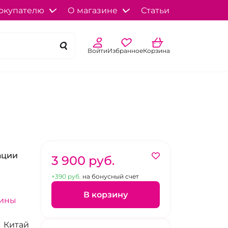
окупателю
О магазине
Статьи
Войти
Избранное
Корзина
ации
3 900 pуб.
+390 pуб.
на бонусный счет
В корзину
зины
Китай