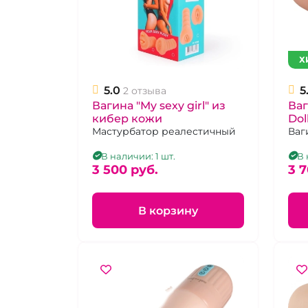
Х
5.0
5
2 отзыва
Вагина "My sexy girl" из
Ваг
кибер кожи
Dol
Мастурбатор реалестичный
Ваг
В наличии: 1 шт.
В 
3 500 pуб.
3 7
В корзину