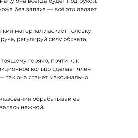
arty она всегда будет под рукой.
ожа без запаха — всё это делает
ягкий материал ласкает головку
руке, регулируй силу обхвата,
тоящему горячо, почти как
екционное кольцо сделает член
 — так она станет максимально
пользования обрабатывай её
валась нежной.