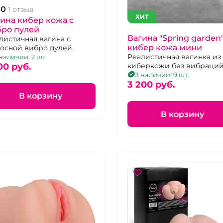
.0
1 отзыв
ХИТ
ина кибер кожа с
бро пулей
Вагина "Spring garden
листичная вагина с
кибер кожа мини
осной вибро пулей.
Реалистичная вагинка из
наличии: 2 шт.
00 pуб.
киберкожи без вибраций
В наличии: 9 шт.
3 200 pуб.
В корзину
В корзину