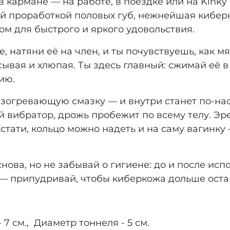
армане — на работе, в поездке или на Kinky P
й проработкой половых губ, нежнейшая киберк
м для быстрого и яркого удовольствия.
, натяни её на член, и ты почувствуешь, как м
ывая и хлюпая. Ты здесь главный: сжимай её в 
ию.
зогревающую смазку — и внутри станет по-нас
 вибратор, дрожь пробежит по всему телу. Эр
Кстати, кольцо можно надеть и на саму вагинку
снова, но не забывай о гигиене: до и после ис
 — припудривай, чтобы киберкожа дольше оста
7 см., Диаметр тоннеля - 5 см.