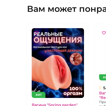
Вам может понр
Х
5
Ваг
ХИТ
"Re
При
Вагина "Spring garden"