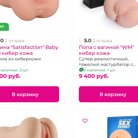
ИТ
.0
5.0
2 отзыва
3 отзыва
ина "Satisfaction" Baby
Попа с вагиной "WM"
l кибер кожа
кибер кожа
ина из киберкожи
Супер реалистичный,
тяжелый мастурбатор с
двумя отверстиями.
наличии: 3 шт.
В наличии: 1 шт.
00 pуб.
9 400 pуб.
В корзину
В корзину