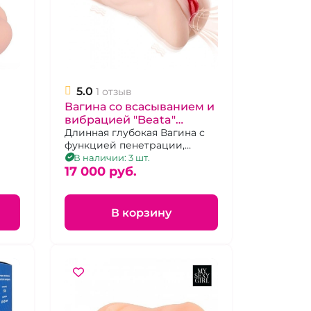
5.0
1 отзыв
Вагина со всасыванием и
вибрацией "Beata"
Suctroker кибер кожа
Длинная глубокая Вагина с
функцией пенетрации,
вакуумом и вибрацией.
В наличии: 3 шт.
Ярко-розовые губки
17 000 pуб.
В корзину