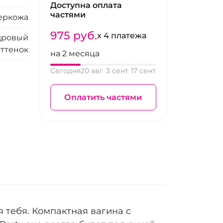
Доступна оплата
частями
еркожа
975 pуб.
x 4 платежа
дровый
оттенок
на 2 месяца
Сегодня
20 авг
3 сент
17 сент
Оплатить частями
 тебя. Компактная вагина с