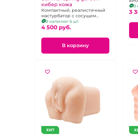
виб
кибер кожа
В 
Компактный, реалистичный
3 3
мастурбатор с сосущим
эффектом из кибер кожи.
В наличии: 6 шт.
4 500 pуб.
В корзину
ХИТ
Х