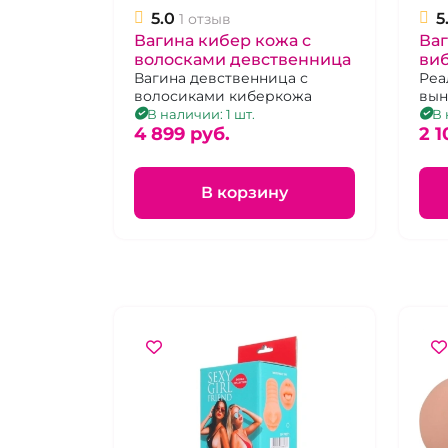
5.0
5
1 отзыв
Вагина кибер кожа с
Ваг
волосками девственница
ви
Вагина девственница с
Реа
волосиками киберкожа
вын
В наличии: 1 шт.
В 
4 899 pуб.
2 1
В корзину