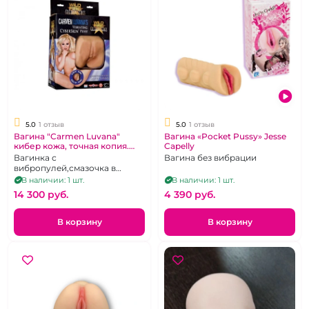
5.0
1 отзыв
5.0
1 отзыв
Вагина "Carmen Luvana"
Вагина «Pocket Pussy» Jesse
кибер кожа, точная копия.
Capelly
США.
Вагинка с
Вагина без вибрации
вибропулей,смазочка в
комплекте
В наличии: 1 шт.
В наличии: 1 шт.
14 300 pуб.
4 390 pуб.
В корзину
В корзину