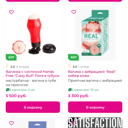
ХИТ
ХИТ
5.0
4 отзыва
5.0
1 отзыв
Вагинка с системой Hands
Вагина с вибрацией "Real"
Free "Crazy Bull" Flora в тубусе
кибер кожа
мастурбатор - вагина в тубе
Приятная вагина с вибрацией
на присоске
В наличии: 2 шт.
В наличии: 10 шт.
5 500 pуб.
3 300 pуб.
В корзину
В корзину