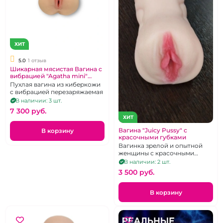
ХИТ
5.0
1 отзыв
Шикарная мясистая Вагина с
вибрацией "Agatha mini"
кибер кожа
Пухлая вагина из киберкожи
с вибрацией перезаряжаемая
В наличии: 3 шт.
7 300 pуб.
ХИТ
Вагина "Juicy Pussy" с
В корзину
красочными губками
Вагинка зрелой и опытной
женщины с красочными
губками, с не обычным
В наличии: 2 шт.
рельефом половых губ и
3 500 pуб.
спиральным рельефом
внутри
В корзину