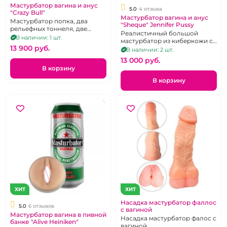
Мастурбатор вагина и анус
5.0
4 отзыва
"Crazy Bull"
Мастурбатор вагина и анус
Мастурбатор попка, два
"Sheque" Jennifer Pussy
рельефных тоннеля, две
Реалистичный большой
вибропули
В наличии: 1 шт.
мастурбатор из киберкожи с
13 900 pуб.
двумя тоннелями-вагиной и
В наличии: 2 шт.
анусом
13 000 pуб.
В корзину
В корзину
ХИТ
ХИТ
Насадка мастурбатор фаллос
5.0
6 отзывов
с вагиной
Мастурбатор вагина в пивной
Насадка мастурбатор фалос с
банке "Alive Heiniken"
вагиной