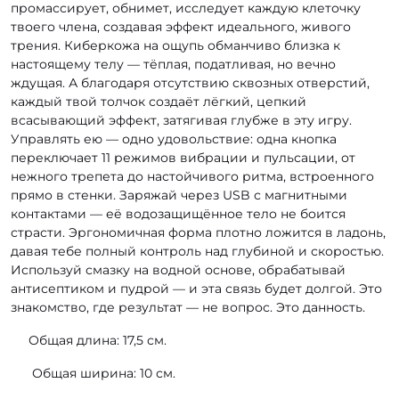
промассирует, обнимет, исследует каждую клеточку
твоего члена, создавая эффект идеального, живого
трения. Киберкожа на ощупь обманчиво близка к
настоящему телу — тёплая, податливая, но вечно
ждущая. А благодаря отсутствию сквозных отверстий,
каждый твой толчок создаёт лёгкий, цепкий
всасывающий эффект, затягивая глубже в эту игру.
Управлять ею — одно удовольствие: одна кнопка
переключает 11 режимов вибрации и пульсации, от
нежного трепета до настойчивого ритма, встроенного
прямо в стенки. Заряжай через USB с магнитными
контактами — её водозащищённое тело не боится
страсти. Эргономичная форма плотно ложится в ладонь,
давая тебе полный контроль над глубиной и скоростью.
Используй смазку на водной основе, обрабатывай
антисептиком и пудрой — и эта связь будет долгой. Это
знакомство, где результат — не вопрос. Это данность.
Общая длина: 17,5 см.
Общая ширина: 10 см.