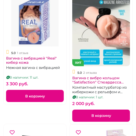
5.0
1 отзыв
Вагина с вибрацией "Real"
кибер кожа
ХИТ
Нежная вагина с вибрацией
5.0
2 отзыва
В наличии: 11 шт.
Вагина с вибро кольцом
"Satisfaction" Стюардесса
3 300 pуб.
киберкожа
Компактный мастурбатор из
киберкожи с рельефом и
В корзину
эрекционным кольцом с
В наличии: 1 шт.
вибрацией
2 000 pуб.
В корзину