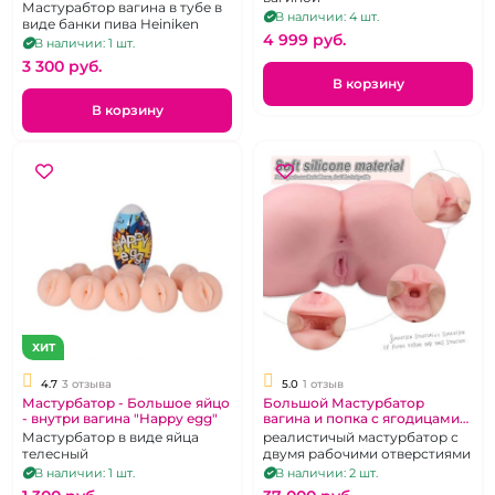
Мастурабтор вагина в тубе в
В наличии: 4 шт.
виде банки пива Heiniken
4 999 pуб.
В наличии: 1 шт.
3 300 pуб.
В корзину
В корзину
ХИТ
4.7
3 отзыва
5.0
1 отзыв
Мастурбатор - Большое яйцо
Большой Мастурбатор
- внутри вагина "Happy egg"
вагина и попка с ягодицами
"Sexy Body"
Мастурбатор в виде яйца
реалистичый мастурбатор с
телесный
двумя рабочими отверстиями
В наличии: 1 шт.
В наличии: 2 шт.