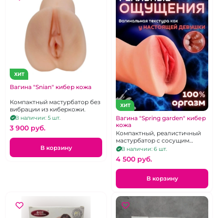
ХИТ
Вагина "Snian" кибер кожа
Компактный мастурбатор без
ХИТ
вибрации из киберкожи.
Вагина "Spring garden" кибер
В наличии: 5 шт.
кожа
3 900 pуб.
Компактный, реалистичный
мастурбатор с сосущим
эффектом из кибер кожи.
В корзину
В наличии: 6 шт.
4 500 pуб.
В корзину