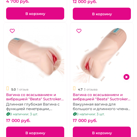
4 700 pуб.
12 000 pуб.
В корзину
В корзину
5.0
1 отзыв
4.7
3 отзыва
Вагина со всасыванием и
Вагина со всасыванием и
вибрацией "Beata" Suctroker
вибрацией "Beata" Suctroker
кибер кожа
кибер кожа
Длинная глубокая Вагина с
Вакуумная вагина для
функцией пенетрации,
большого и длинного члена
вакуумом и вибрацией. Ярко-
со светлыми губками
В наличии: 3 шт.
В наличии: 3 шт.
розовые губки
17 000 pуб.
17 000 pуб.
В корзину
В корзину