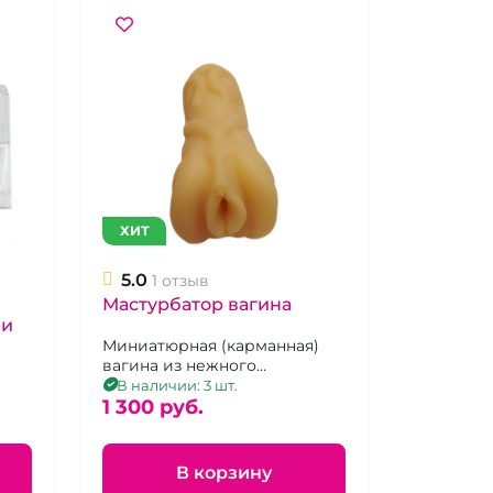
ХИТ
5.0
1 отзыв
Мастурбатор вагина
ми
Миниатюрная (карманная)
вагина из нежного
термопластичного
В наличии: 3 шт.
эластомера.
1 300 pуб.
В корзину