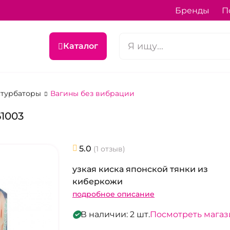
Бренды
П
Каталог
астурбаторы
Вагины без вибрации
61003
5.0
(1 отзыв)
узкая киска японской тянки из
киберкожи
подробное описание
В наличии: 2 шт.
Посмотреть мага