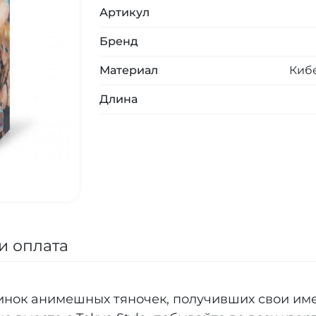
Артикул
Бренд
Материал
Киб
Длина
и оплата
агинок анимешных тяночек, получивших свои им