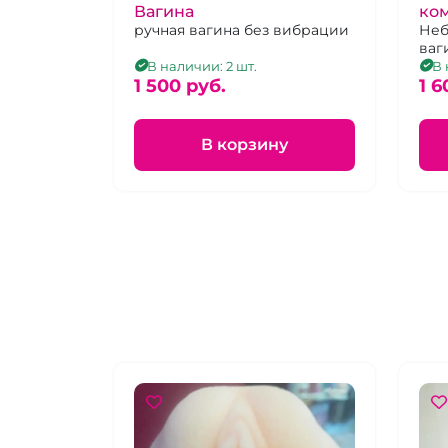
Вагина
ко
ручная вагина без вибрации
Неб
ваг
В наличии: 2 шт.
В 
1 500 pуб.
1 6
В корзину