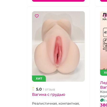
Х
ХИТ
Лед
Ваг
5.0
1 отзыв
вра
Кон
Вагина с грудью
вку
пиз
В 
Реалистичная, компактная,
38