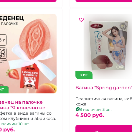
ХИТ
Вагина "Spring garden
ИТ
Реалистичная вагина, ки
енец на палочке
кожа
ина "Я конечно не
В наличии: 3 шт.
ч. но по-моему это
фетка в виде вагины со
4 500 pуб.
сом клубники и абрикоса.
да"
наличии: 10 шт.
0 pуб.