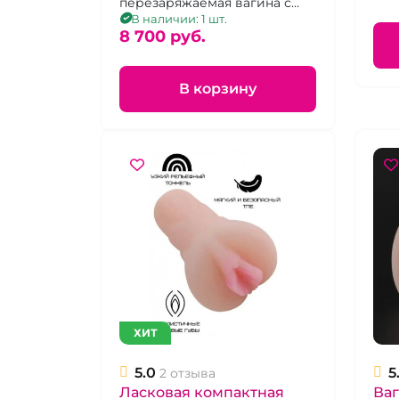
перезаряжаемая вагина с
вибрацией с аппетитной
В наличии: 1 шт.
грудью.
8 700 pуб.
В корзину
ХИТ
5.0
5
2 отзыва
Ласковая компактная
Ваг