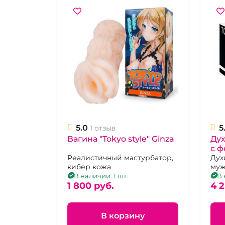
5.0
5
1 отзыв
Вагина "Tokyo style" Ginza
Дух
с 
Реалистичный мастурбатор,
Дух
кибер кожа
муж
аро
В наличии: 1 шт.
В 
1 800 pуб.
4 2
В корзину