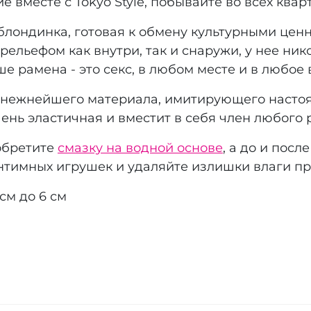
е вместе с Tokyo Style, побывайте во всех ква
блондинка, готовая к обмену культурными ценн
ельефом как внутри, так и снаружи, у нее нико
е рамена - это секс, в любом месте и в любое 
 нежнейшего материала, имитирующего насто
ень эластичная и вместит в себя член любого 
обретите
смазку на водной основе
, а до и пос
тимных игрушек и удаляйте излишки влаги п
см до 6 см