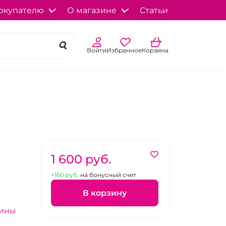
окупателю
О магазине
Статьи
Войти
Избранное
Корзина
1 600 pуб.
+160 pуб.
на бонусный счет
В корзину
зины