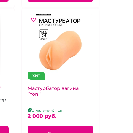
ХИТ
"
Мастурбатор вагина
"Yoni"
бер
В наличии: 1 шт.
2 000 pуб.