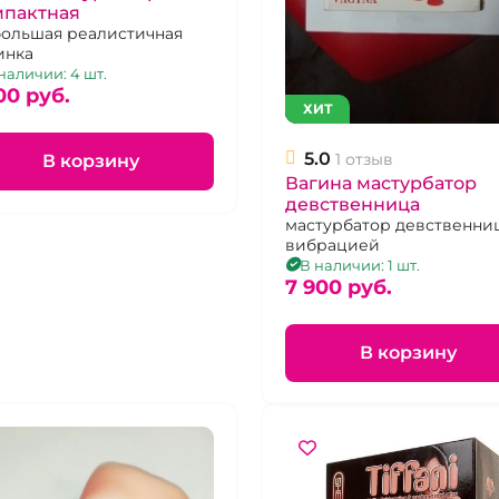
мпактная
ольшая реалистичная
инка
наличии: 4 шт.
00 pуб.
ХИТ
5.0
1 отзыв
В корзину
Вагина мастурбатор
девственница
мастурбатор девственниц
вибрацией
В наличии: 1 шт.
7 900 pуб.
В корзину