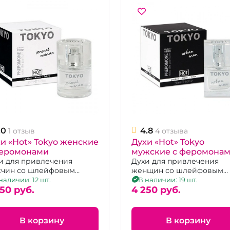
.0
4.8
1 отзыв
4 отзыва
и «Hot» Tokyo женские
Духи «Hot» Tokyo
феромонами
мужские с феромона
и для привлечения
Духи для привлечения
чин со шлейфовым
женщин со шлейфовым
матом, 30 мл.
ароматом, 30 мл.
наличии: 12 шт.
В наличии: 19 шт.
50 pуб.
4 250 pуб.
В корзину
В корзину