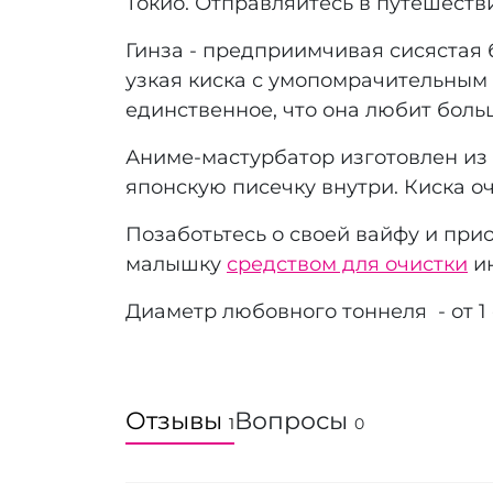
Токио. Отправляйтесь в путешестви
Гинза - предприимчивая сисястая 
узкая киска с умопомрачительным р
единственное, что она любит больш
Аниме-мастурбатор изготовлен из
японскую писечку внутри. Киска оч
Позаботьтесь о своей вайфу и при
малышку
средством для очистки
ин
Диаметр любовного тоннеля - от 1 
Отзывы
Вопросы
1
0