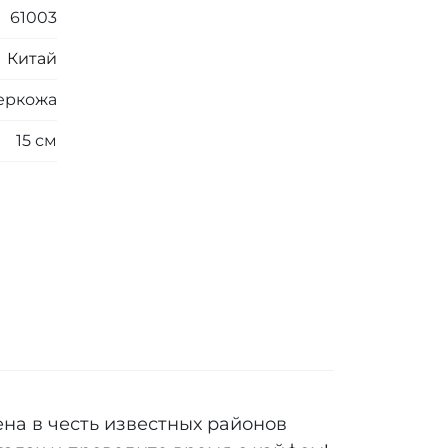
61003
Китай
еркожа
15 см
ена в честь известных районов