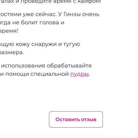
рталах и проведите время с кайфом!
остями уже сейчас. У Гинзы очень
гда не болит голова и
время!
ящую кожу снаружи и тугую
размера.
ле использования обрабатывайте
ри помощи специальной
пудры
.
Оставить отзыв