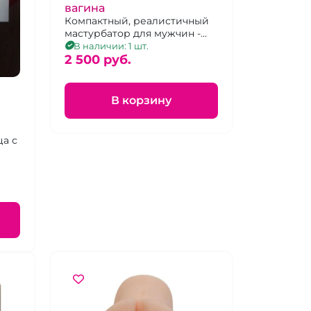
вагина
Компактный, реалистичный
мастурбатор для мужчин -
вагина без вибрации.
В наличии: 1 шт.
2 500 pуб.
В корзину
а с