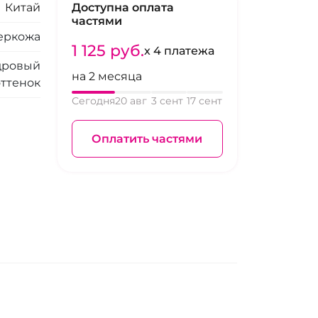
Китай
Доступна оплата
частями
еркожа
1 125 pуб.
x 4 платежа
дровый
на 2 месяца
оттенок
Сегодня
20 авг
3 сент
17 сент
Оплатить частями