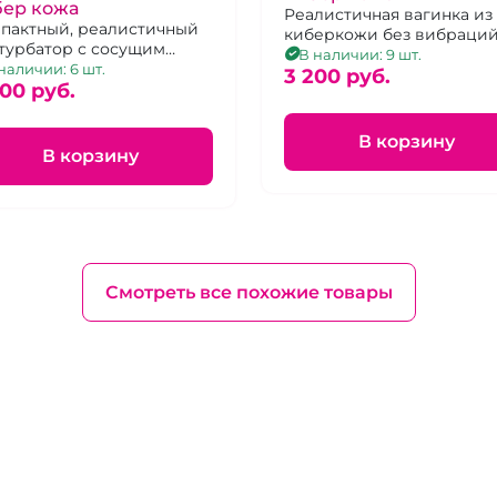
бер кожа
Реалистичная вагинка из
пактный, реалистичный
киберкожи без вибраций
турбатор с сосущим
В наличии: 9 шт.
ектом из кибер кожи.
наличии: 6 шт.
3 200 pуб.
500 pуб.
В корзину
В корзину
Смотреть все похожие товары