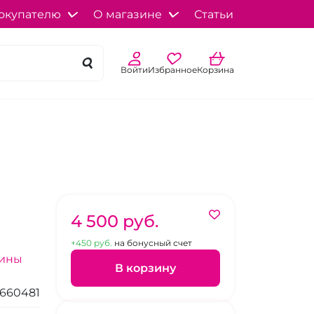
окупателю
О магазине
Статьи
Войти
Избранное
Корзина
4 500 pуб.
+450 pуб.
на бонусный счет
зины
В корзину
660481