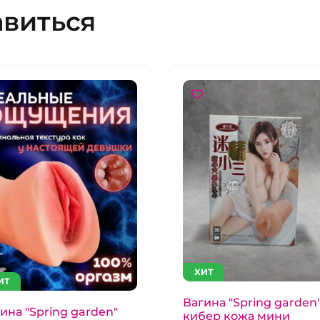
авиться
ХИТ
ИТ
Вагина "Spring garden
ина "Spring garden"
кибер кожа мини