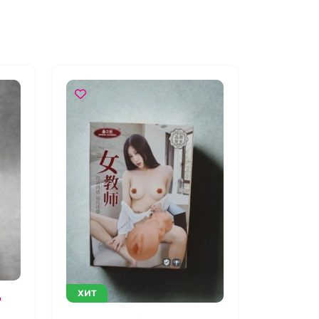
ХИТ
"