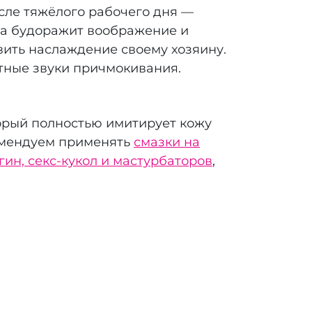
сле тяжёлого рабочего дня —
да будоражит воображение и
вить наслаждение своему хозяину.
тные звуки причмокивания.
торый полностью имитирует кожу
комендуем применять
смазки на
гин, секс-кукол и мастурбаторов
,