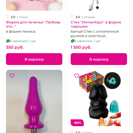
5.0
1 отзыв
5.0
2 отзыва
Форма для печенья "Любовь
Стек "ИнтимХаус" в форме
это..."
ладошки
в форме пениса
Белый Стек с оплетенной
ручкой и хлесткой
шлепалкой на конце.
В наличии: 1 шт.
В наличии: 1 шт.
350 pуб.
1 500 pуб.
В корзину
В корзину
-80%
5.0
1 отзыв