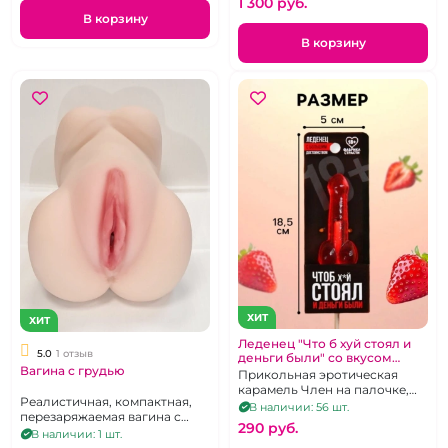
1 300 pуб.
В корзину
В корзину
ХИТ
ХИТ
Леденец "Что б хуй стоял и
5.0
1 отзыв
деньги были" со вкусом
Вагина с грудью
клубники
Прикольная эротическая
карамель Член на палочке,
Реалистичная, компактная,
клубничный вкус, 20 г
В наличии: 56 шт.
перезаряжаемая вагина с
290 pуб.
вибрацией с аппетитной
В наличии: 1 шт.
грудью.