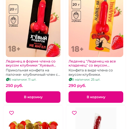
Леденец в форме члена со
Леденец "Леденец на все
вкусом клубники "Хуевый
кладенец" со вкусом
подарок, но и ты не ангел"
клубники
Прикольная конфета на
Конфета в виде члена со
палочке- клубничный член с
вкусом клубники.
мошонкой
В наличии: 11 шт.
В наличии: 25 шт.
250 pуб.
290 pуб.
В корзину
В корзину