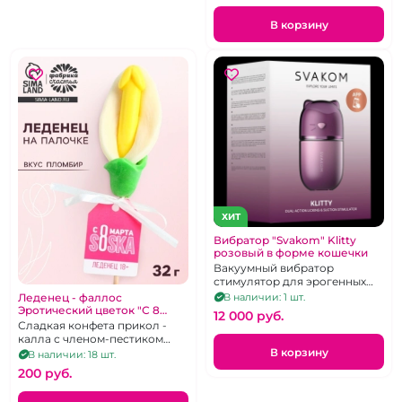
В корзину
ХИТ
Вибратор "Svakom" Klitty
розовый в форме кошечки
Вакуумный вибратор
стимулятор для эрогенных
зон, критора, головки, груди.
Леденец - фаллос
В наличии: 1 шт.
Эротический цветок "С 8
12 000 pуб.
марта соска"
Сладкая конфета прикол -
калла с членом-пестиком
внутри
В корзину
В наличии: 18 шт.
200 pуб.