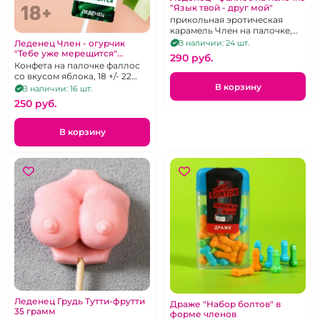
"Язык твой - друг мой"
прикольная эротическая
карамель Член на палочке,
клубничный вкус, 20 г
Леденец Член - огурчик
В наличии: 24 шт.
"Тебе уже мерещится"
290 pуб.
зеленый
Конфета на палочке фаллос
со вкусом яблока, 18 +/- 22
грамм
В корзину
В наличии: 16 шт.
250 pуб.
В корзину
Леденец Грудь Тутти-фрутти
Драже "Набор болтов" в
35 грамм
форме членов