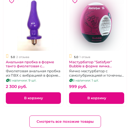
5.0
2 отзыва
5.0
1 отзыв
Анальная пробка в форме
Мастурбатор "Satisfyer"
танго фиолетовая с
Bubble в форме яичка
вибрацией
рельефное
Фиолетовая анальная пробка
Яичко мастурбатор с
из ПВХ с вибрацией в форме
самолубрикацией и точечным
танго.
рельефом.
В наличии: 9 шт.
В наличии: 1 шт.
2 300 pуб.
999 pуб.
В корзину
В корзину
Смотреть все похожие товары