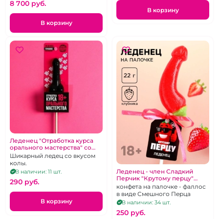
8 700 pуб.
В корзину
В корзину
Леденец "Отработка курса
орального мастерства" со
вкусом колы
Шикарный ледец со вкусом
колы.
Леденец - член Сладкий
В наличии: 11 шт.
Перчик "Крутому перцу"
290 pуб.
Клубничный
конфета на палочке - фаллос
в виде Смешного Перца
В корзину
В наличии: 34 шт.
250 pуб.