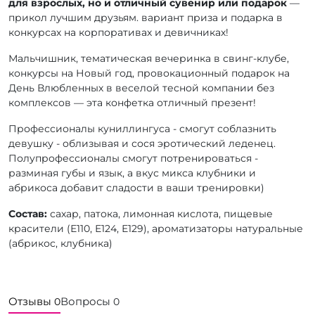
для взрослых, но и отличный сувенир или подарок
—
прикол лучшим друзьям. вариант приза и подарка в
конкурсах на корпоративах и девичниках!
Мальчишник, тематическая вечеринка в свинг-клубе,
конкурсы на Новый год, провокационный подарок на
День Влюбленных в веселой тесной компании без
комплексов — эта конфетка отличный презент!
Профессионалы куниллингуса - смогут соблазнить
девушку - облизывая и сося эротический леденец.
Полупрофессионалы смогут потренироваться -
разминая губы и язык, а вкус микса клубники и
абрикоса добавит сладости в ваши тренировки)
Состав:
сахар, патока, лимонная кислота, пищевые
красители (Е110, Е124, Е129), ароматизаторы натуральные
(абрикос, клубника)
Отзывы
Вопросы
0
0