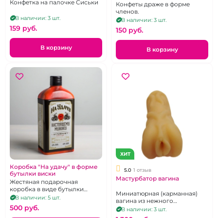
Конфетка на палочке Сиськи
Конфеты драже в форме
членов.
В наличии: 3 шт.
В наличии: 3 шт.
159 pуб.
150 pуб.
В корзину
В корзину
ХИТ
Коробка "На удачу" в форме
5.0
1 отзыв
бутылки виски
Мастурбатор вагина
Жестяная подарочная
коробка в виде бутылки
Миниатюрная (карманная)
виски
В наличии: 5 шт.
вагина из нежного
500 pуб.
термопластичного
В наличии: 3 шт.
эластомера.