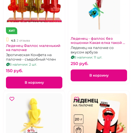
ХИТ
Леденец - фаллос без
4.5
2 отзыва
мошонки Какая елка такой и
Леденец Фаллос маленький
подарок"
Леденец на палочке со
на палочке
вкусом арбуза
Эротическая Конфета на
В наличии: 11 шт.
палочке - съедобный Член
250 pуб.
В наличии: 2 шт.
150 pуб.
В корзину
В корзину