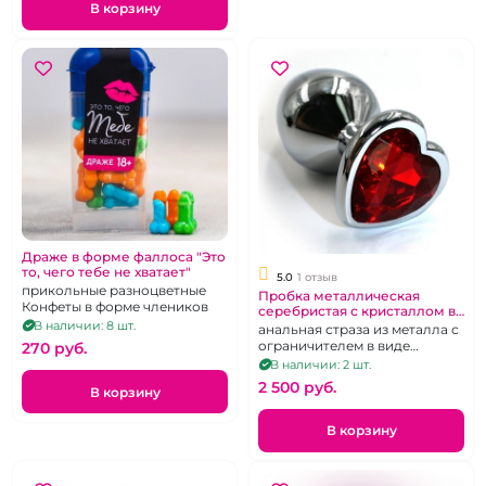
В корзину
Драже в форме фаллоса "Это
то, чего тебе не хватает"
5.0
1 отзыв
прикольные разноцветные
Пробка металлическая
Конфеты в форме члеников
серебристая с кристаллом в
форме сердца
В наличии: 8 шт.
анальная страза из металла с
ограничителем в виде
270 pуб.
сердца, цвета в ассортименте
В наличии: 2 шт.
2 500 pуб.
В корзину
В корзину