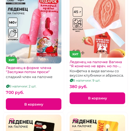
ХИТ
ХИТ
Леденец на палочке Вагина
"Я конечно не врач. но по-
Леденец в форме члена
моему это пизда"
Конфетка в виде вагины со
"Заслужи потом проси"
вкусом клубники и абрикоса.
сладкий член на палочке
В наличии: 9 шт.
380 pуб.
В наличии: 2 шт.
700 pуб.
В корзину
В корзину