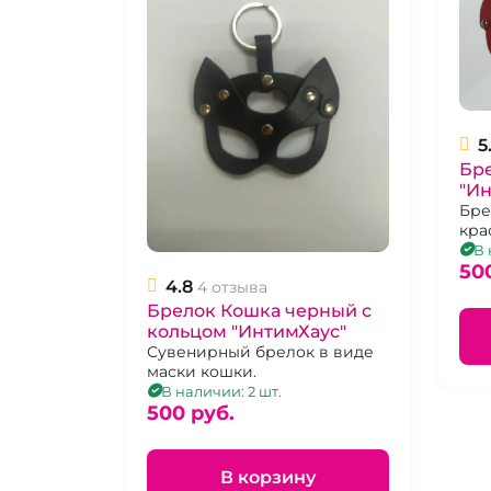
5
Бр
"Ин
Бре
кра
мет
В 
50
4.8
4 отзыва
Брелок Кошка черный с
кольцом "ИнтимХаус"
Сувенирный брелок в виде
маски кошки.
В наличии: 2 шт.
500 pуб.
В корзину