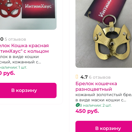
.0
5 отзывов
елок Кошка красная
тимХаус" с кольцом
лок в виде кошки
сный, кожанный с
аллическим кольцом.
наличии: 1 шт.
0 pуб.
4.7
6 отзывов
Брелок кошечка
разноцветный
В корзину
кожаный золотистый бре
в виде маски кошки с
металлическим кольцом
В наличии: 2 шт.
450 pуб.
В корзину