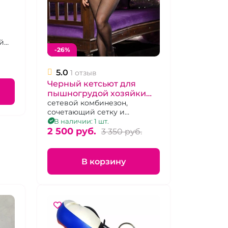
й
-26%
5.0
1 отзыв
Черный кетсьют для
пышногрудой хозяйки
«Hot» Пантера
сетевой комбинезон,
сочетающий сетку и
кружево, с американской
В наличии: 1 шт.
проймой и открытой спиной,
2 500 pуб.
3 350 pуб.
р. 46 — 54.
В корзину