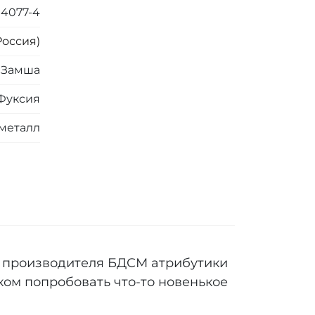
4077-4
Россия)
, Замша
Фуксия
металл
о производителя БДСМ атрибутики
ом попробовать что-то новенькое