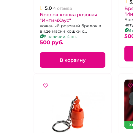
5
5.0
Бр
4 отзыва
"Ин
Брелок кошка розовая
Бре
"ИнтимХаус"
нат
кожаный розовый брелок в
мас
В 
виде маски кошки с
сме
50
металлическим кольцом
В наличии: 4 шт.
пер
500 pуб.
В корзину
Х