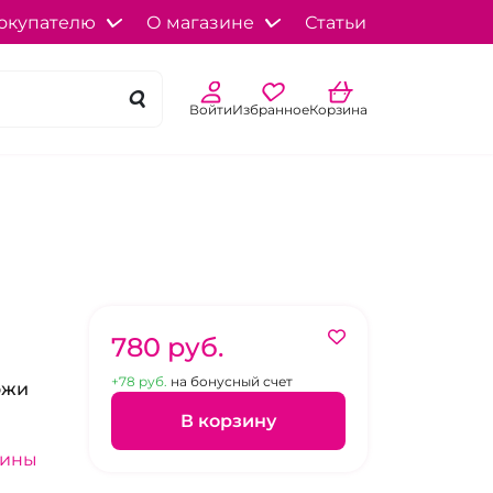
окупателю
О магазине
Статьи
Войти
Избранное
Корзина
780 pуб.
+78 pуб.
на бонусный счет
ожи
В корзину
зины