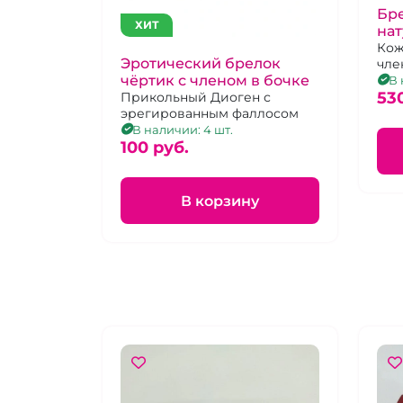
Бре
ХИТ
нат
Кож
Эротический брелок
чле
чёртик с членом в бочке
В 
53
Прикольный Диоген с
эрегированным фаллосом
В наличии: 4 шт.
100 pуб.
В корзину