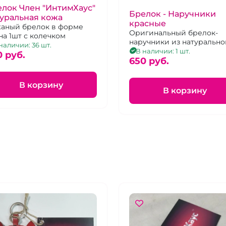
лок Член "ИнтимХаус"
Брелок - Наручники
уральная кожа
красные
аный брелок в форме
Оригинальный брелок-
на 1шт с колечком
наручники из натурально
наличии: 36 шт.
кожи красного цвета с
В наличии: 1 шт.
0 pуб.
черной вставкой и
650 pуб.
заклепками
В корзину
В корзину