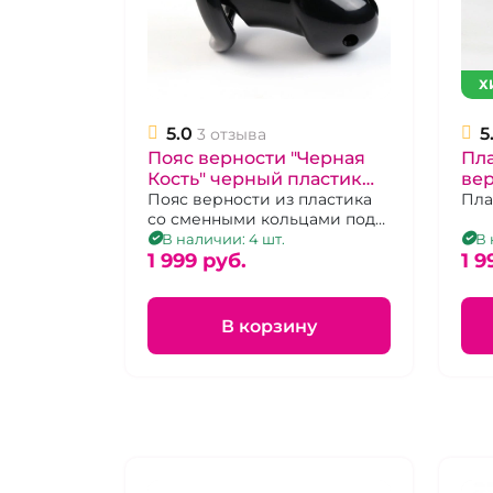
Х
5.0
5
3 отзыва
Пояс верности "Черная
Пл
Кость" черный пластик
ве
6*3,5 см , набор колец,
Пояс верности из пластика
лед
Пла
со сменными кольцами под
замок и ключи
кол
мошонку с замком
В наличии: 4 шт.
В 
1 999 pуб.
1 9
В корзину