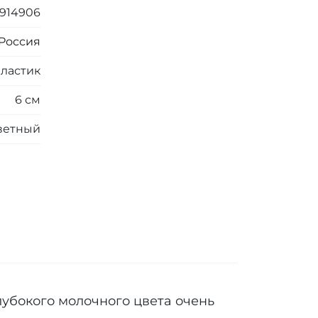
914906
Россия
ластик
6 см
ветный
лубокого молочного цвета очень