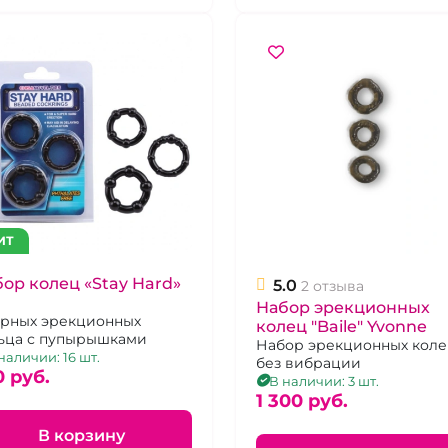
ИТ
ор колец «Stay Hard»
5.0
2 отзыва
Набор эрекционных
ёрных эрекционных
колец "Baile" Yvonne
ьца с пупырышками
Набор эрекционных кол
наличии: 16 шт.
без вибрации
0 pуб.
В наличии: 3 шт.
1 300 pуб.
В корзину