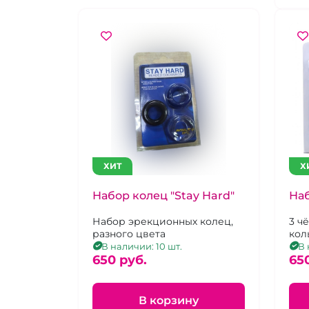
ХИТ
Х
Набор колец "Stay Hard"
Наб
Набор эрекционных колец,
3 ч
разного цвета
кол
В наличии: 10 шт.
В 
650 pуб.
65
В корзину