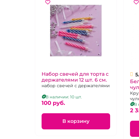
Набор свечей для торта с
5
держателями 12 шт. 6 см.
Бе
набор свечей с держателями
чул
Кру
В наличии: 10 шт.
чулк
100 pуб.
В 
2 3
В корзину