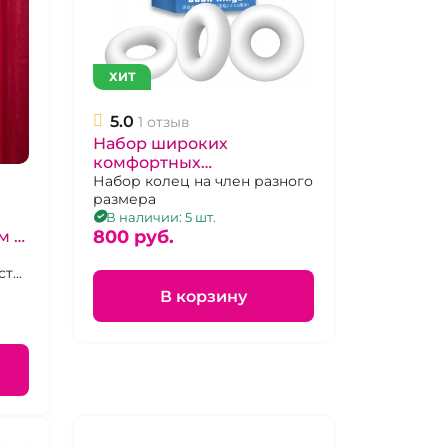
ХИТ
5.0
1 отзыв
Набор широких
комфортных
эрекционных колец "Cock
Набор колец на член разного
размера
Rings" белые разного
В наличии: 5 шт.
размера
800 pуб.
м и
сти
В корзину