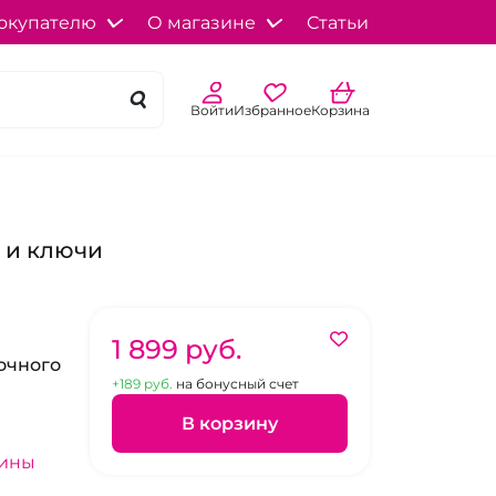
окупателю
О магазине
Статьи
Войти
Избранное
Корзина
к и ключи
1 899 pуб.
очного
+189 pуб.
на бонусный счет
В корзину
зины