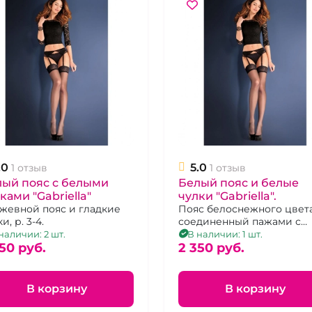
.0
5.0
1 отзыв
1 отзыв
лый пояс с белыми
Белый пояс и белые
ками "Gabriella"
чулки "Gabriella".
жевной пояс и гладкие
Пояс белоснежного цвет
и, р. 3-4.
соединенный пажами с
чулками, р. 1-2
наличии: 2 шт.
В наличии: 1 шт.
50 pуб.
2 350 pуб.
В корзину
В корзину