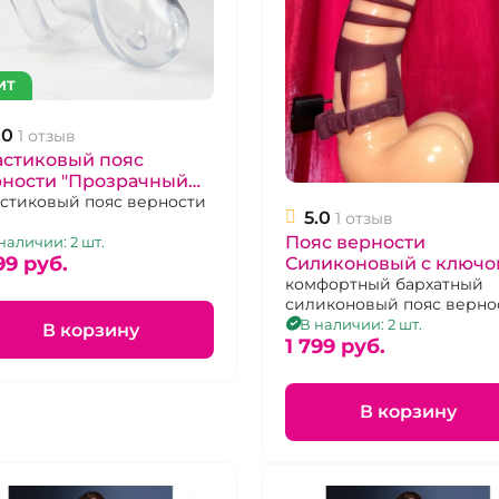
ИТ
.0
1 отзыв
астиковый пояс
рности "Прозрачный
" 6*3,5 см , набор
стиковый пояс верности
5.0
1 отзыв
ец, замок и ключи
Пояс верности
наличии: 2 шт.
99 pуб.
Силиконовый с ключо
пломбами "Lola"
комфортный бархатный
силиконовый пояс верно
- должен быть в арсенале
В наличии: 2 шт.
В корзину
каждой женщины
1 799 pуб.
В корзину