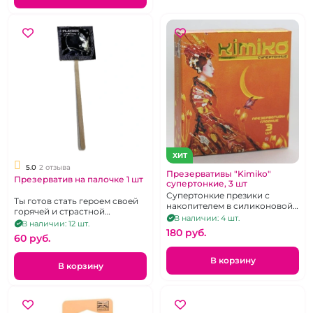
ХИТ
5.0
2 отзыва
Презервативы "Kimiko"
Презерватив на палочке 1 шт
супертонкие, 3 шт
Супертонкие презики с
Ты готов стать героем своей
накопителем в силиконовой
горячей и страстной
смазке.
В наличии: 4 шт.
истории? презервативы в
В наличии: 12 шт.
180 pуб.
ассортименте (могут быть
60 pуб.
разные фирмы, иногда
поставляются без палочки)
В корзину
В корзину