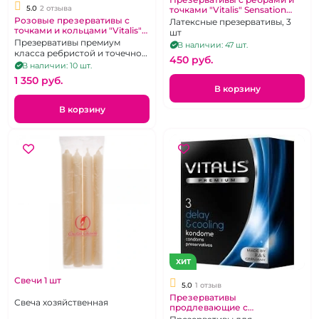
5.0
2 отзыва
точками "Vitalis" Sensation
Чувствительные
Розовые презервативы с
Латексные презервативы, 3
точками и кольцами "Vitalis"
шт
Sensation
Презервативы премиум
В наличии: 47 шт.
класса ребристой и точечной
450 pуб.
текстурой, 12 шт
В наличии: 10 шт.
1 350 pуб.
В корзину
В корзину
ХИТ
Свечи 1 шт
5.0
1 отзыв
Презервативы
Свеча хозяйственная
продлевающие с
охлаждающим эффектом