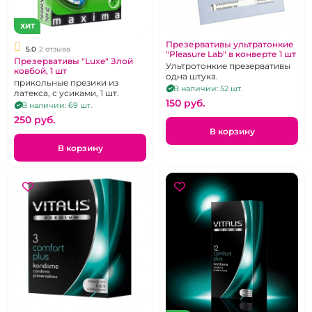
ХИТ
Презервативы ультратонкие
5.0
2 отзыва
"Pleasure Lab" в конверте 1 шт
Презервативы "Luxe" Злой
Ультротонкие презервативы
ковбой, 1 шт
одна штука.
прикольные презики из
В наличии: 52 шт.
латекса, с усиками, 1 шт.
150 pуб.
В наличии: 69 шт.
250 pуб.
В корзину
В корзину