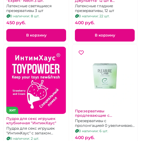
"Expert" Neon 3 шт.
Джульетта" 12 шт в
ассортименте
Латексные светящиеся
Латексные гладкие
презервативы 3 шт
презервативы, 12 шт
В наличии: 8 шт.
В наличии: 22 шт.
450 pуб.
400 pуб.
В корзину
В корзину
ХИТ
Презервативы
продлевающие с
Пудра для секс игрушек
анастетиком "Pleasure Lab" 3
Презервативы с
клубничная "ИнтимХаус"
шт
пролонгацией 0 увеличивают
Пудра для секс игрушек
время секса
В наличии: 6 шт.
"ИнтимХаус" с запахом
400 pуб.
клубники со сливками
В наличии: 2 шт.