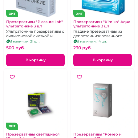
ХИТ
ХИТ
Презервативы "Pleasure Lab"
Презервативы "Kimiko" Aqua
ультратонкие 3 шт
ультратонкие 3 шт
Ультратонкие презервативы с
Гладкие презервативы из
силиконовой смазкой и
депротоинизированного
накопителем
латекса,
В наличии: 21 шт.
В наличии: 14 шт.
500 pуб.
230 pуб.
В корзину
В корзину
ХИТ
Презервативы светящиеся
Презервативы "Ромео и