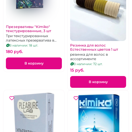
Презервативы "Kimiko"
текстурированные, 3 шт
Три текстурированных
латексных презерватива в
силиконовой смазке с
Резинка для волос
В наличии: 18 шт.
накопителем
Естественных цветов 1 шт
180 pуб.
резинка для волос в
ассортименте
В корзину
В наличии: 72 шт.
15 pуб.
В корзину