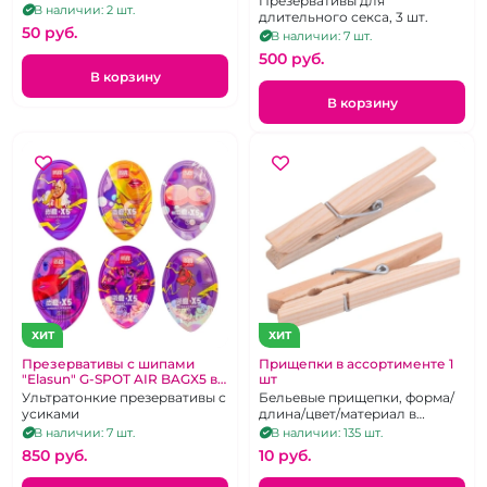
Презервативы для
В наличии: 2 шт.
"Vitalis" Delay & cooling
длительного секса, 3 шт.
50 pуб.
В наличии: 7 шт.
500 pуб.
В корзину
В корзину
ХИТ
ХИТ
Презервативы с шипами
Прищепки в ассортименте 1
"Elasun" G-SPOT AIR BAGX5 в
шт
кейсе 1 шт
Ультратонкие презервативы с
Бельевые прищепки, форма/
усиками
длина/цвет/материал в
ассортименте
В наличии: 7 шт.
В наличии: 135 шт.
850 pуб.
10 pуб.