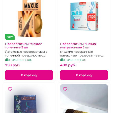
ХИТ
Презервативы "Maxus"
Презервативы "Elasun"
точечные 3 шт
ультратонкие 3 шт
Латексные презервативы с
гладкие прозрачные
точечной поверхностью,
латексные презервативы с
упаковка 3 шт.
увеличенной смазкой, 3
В наличии: 6 шт.
В наличии: 1 шт.
штуки
750 pуб.
400 pуб.
В корзину
В корзину