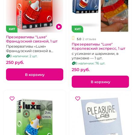
ХИТ
ХИТ
Презервативы "Luxe"
5.0
2 отзыва
Французский связной, 1 шт
Презервативы "Luxe"
Презервативы «Luxe»
Королевский экспресс, 1 шт
Французский связной в
с усиками и шариками, в
упаковке 1 шт.
В наличии: 2 шт.
упаковке — 1 шт.
250 pуб.
В наличии: 76 шт.
250 pуб.
В корзину
В корзину