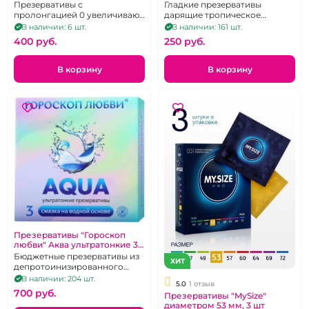
анастетиком "Pleasure Lab" 3
фруктов 3 шт
Презервативы с
Гладкие презервативы
шт
пролонгацией 0 увеличивают
дарящие тропическое
время секса
удовольствие!
В наличии: 6 шт.
В наличии: 161 шт.
400 pуб.
250 pуб.
В корзину
В корзину
Презервативы "Гороскоп
любви" Аква ультратонкие 3
шт
Бюджетные презервативы из
ХИТ
депротоинизированного
латекса со смазкой на водной
В наличии: 204 шт.
5.0
1 отзыв
основе
700 pуб.
Презервативы "MySize"
диаметром 53 мм, 3 шт