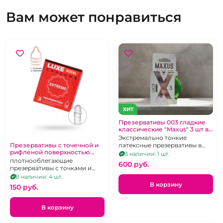
Вам может понравиться
ХИТ
Презервативы 003 гладкие
классические "Maxus" 3 шт в
зеленом металлическом
Экстремально тонкие
кейсе
латексные презервативы в
Презервативы с точечной и
рифленой поверхностью
железном кейсе. 3 шт.
В наличии: 1 шт.
"Luxe" Royal Extreme 3 шт
плотнооблегающие
600 pуб.
презервативы с точками и
ребрами
В наличии: 4 шт.
В корзину
150 pуб.
В корзину