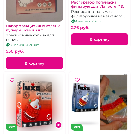
Респиратор-полумаска
фильтрующая "Лепесток" 3
шт
Респиратор-полумаска
фильтрующая из нетканого
материала, оснащённая
В наличии: 9 шт.
носовым зажимом.
Набор эрекционных колец с
276 pуб.
пупырышками 3 шт
Эрекционные кольца для
В корзину
пениса
В наличии: 36 шт.
550 pуб.
В корзину
ХИТ
ХИТ