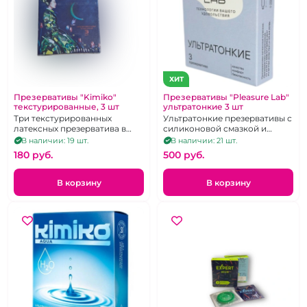
ХИТ
Презервативы "Kimiko"
Презервативы "Pleasure Lab"
текстурированные, 3 шт
ультратонкие 3 шт
Три текстурированных
Ультратонкие презервативы с
латексных презерватива в
силиконовой смазкой и
силиконовой смазке с
накопителем
В наличии: 19 шт.
В наличии: 21 шт.
накопителем
180 pуб.
500 pуб.
В корзину
В корзину