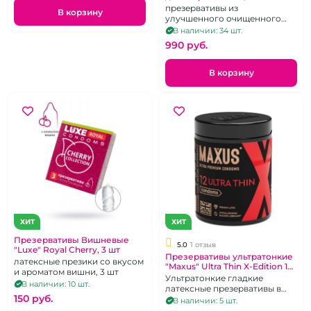
презервативы из
В корзину
улучшенного очищенного
латекса 3 шт
В наличии: 34 шт.
990 pуб.
В корзину
ХИТ
ХИТ
Презервативы Вишневые
5.0
1 отзыв
"Luxe" Royal Cherry, 3 шт
Презервативы ультратонкие
латексные презики со вкусом
"Maxus" Ultra Thin X-Edition 12
и ароматом вишни, 3 шт
шт в черной банке
Ультратонкие гладкие
В наличии: 10 шт.
латексные презервативы в
150 pуб.
большой банке. 12 шт.
В наличии: 5 шт.