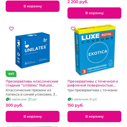
2 200 pуб.
В корзину
В корзину
ХИТ
Презервативы классические
Презервативы с точечной и
гладкие "Unilatex" Natural
рифленой поверхностью
Plain 3 шт
"Luxe" Royal Exotica
Классические презики из
три презерватива с точками
латекса в синей упаковке, 3
шт.
В наличии: 20 шт.
В наличии: 9 шт.
300 pуб.
150 pуб.
В корзину
В корзину