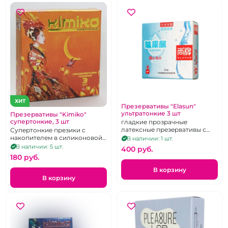
ХИТ
Презервативы "Elasun"
ультратонкие 3 шт
Презервативы "Kimiko"
супертонкие, 3 шт
гладкие прозрачные
латексные презервативы с
Супертонкие презики с
увеличенной смазкой, 3
накопителем в силиконовой
В наличии: 1 шт.
штуки
смазке.
В наличии: 5 шт.
400 pуб.
180 pуб.
В корзину
В корзину