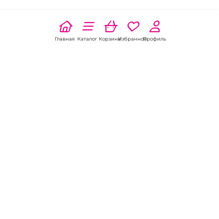
Главная
Каталог
Корзина
Избранное
Профиль
Наши соц
сети:
Если есть
вопросы:
КОНТАКТЫ В НИКЕЛЕ
8 (800) 301-70-69
intimhouse@mail.ru