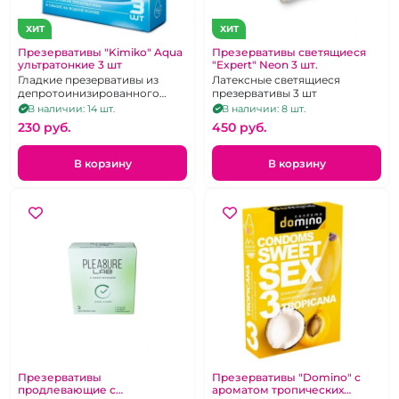
ХИТ
ХИТ
Презервативы "Kimiko" Aqua
Презервативы светящиеся
ультратонкие 3 шт
"Expert" Neon 3 шт.
Гладкие презервативы из
Латексные светящиеся
депротоинизированного
презервативы 3 шт
латекса,
В наличии: 14 шт.
В наличии: 8 шт.
230 pуб.
450 pуб.
В корзину
В корзину
Презервативы
Презервативы "Domino" с
продлевающие с
ароматом тропических