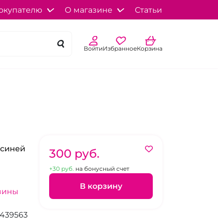
окупателю
О магазине
Статьи
Войти
Избранное
Корзина
 синей
300 pуб.
+30 pуб.
на бонусный счет
В корзину
зины
439563