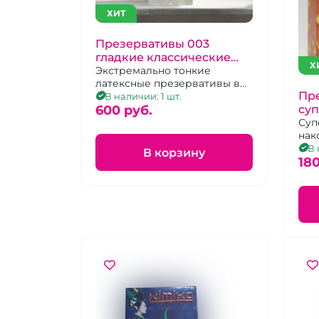
ХИТ
Презервативы 003
гладкие классические
Х
"Maxus" 3 шт в зеленом
Экстремально тонкие
латексные презервативы в
металлическом кейсе
Пре
железном кейсе. 3 шт.
В наличии: 1 шт.
суп
600 pуб.
Суп
нак
сма
В 
В корзину
180