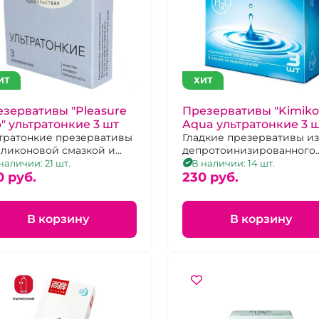
ИТ
ХИТ
зервативы "Pleasure
Презервативы "Kimiko
" ультратонкие 3 шт
Aqua ультратонкие 3 
тратонкие презервативы
Гладкие презервативы из
иликоновой смазкой и
депротоинизированного
опителем
латекса,
наличии: 21 шт.
В наличии: 14 шт.
0 pуб.
230 pуб.
В корзину
В корзину