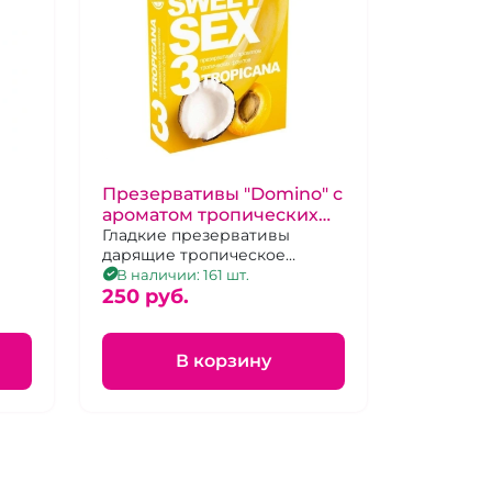
Презервативы "Domino" с
ароматом тропических
фруктов 3 шт
Гладкие презервативы
дарящие тропическое
а
удовольствие!
В наличии: 161 шт.
250 pуб.
В корзину