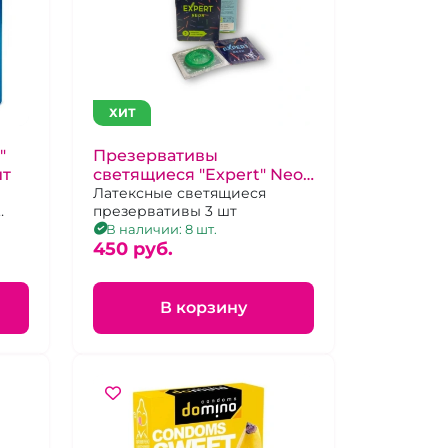
ХИТ
"
Презервативы
шт
светящиеся "Expert" Neon
3 шт.
Латексные светящиеся
презервативы 3 шт
В наличии: 8 шт.
450 pуб.
В корзину