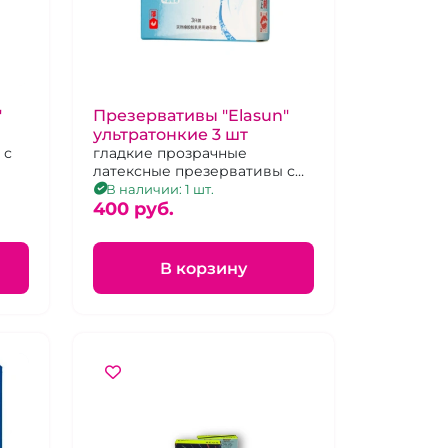
"
Презервативы "Elasun"
ультратонкие 3 шт
 с
гладкие прозрачные
латексные презервативы с
увеличенной смазкой, 3
В наличии: 1 шт.
штуки
400 pуб.
В корзину