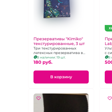
Х
Презервативы "Kimiko"
Пре
текстурированные, 3 шт
Lab
Три текстурированных
Уль
латексных презерватива в
с с
силиконовой смазке с
нак
В наличии: 19 шт.
В 
накопителем
180 pуб.
50
В корзину