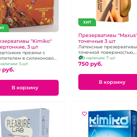
ХИТ
ИТ
Презервативы "Maxus
зервативы "Kimiko"
точечные 3 шт
ертонкие, 3 шт
Латексные презервативы
точечной поверхностью,
ертонкие презики с
упаковка 3 шт.
опителем в силиконовой
В наличии: 7 шт.
750 pуб.
зке.
наличии: 5 шт.
 pуб.
В корзину
В корзину