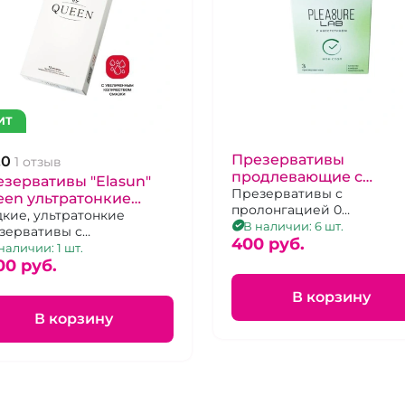
ИТ
Презервативы
.0
1 отзыв
продлевающие с
зервативы "Elasun"
анастетиком "Pleasure
Презервативы с
en ультратонкие
пролонгацией 0
Lab" 3 шт
дкие 12 шт,
дкие, ультратонкие
увеличивают время секс
В наличии: 6 шт.
зервативы с
400 pуб.
личенным количеством
наличии: 1 шт.
зки 12 шт.
00 pуб.
В корзину
В корзину