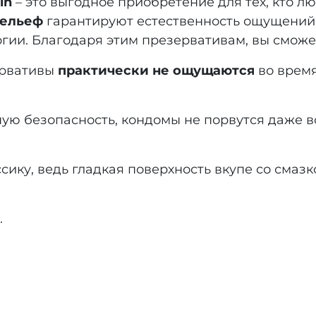
in
– это выгодное приобретение для тех, кто л
рельеф
гарантируют естественность ощущений
гии. Благодаря этим презервативам, вы сможе
рвативы
практически не ощущаются
во время
ую безопасность, кондомы не порвутся даже в
ассику, ведь гладкая поверхность вкупе со смаз
.