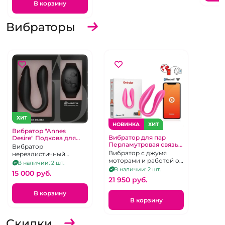
В корзину
Вибраторы
ХИТ
НОВИНКА
ХИТ
Вибратор "Annes
Вибратор для пар
Desire" Подкова для
Перламутровая связь
пар черная с
Вибратор
"Oninder" скрепка
браслетом
Вибратор с джумя
нереалистичный
розовая
моторами и работой от
скрепка для пар с
В наличии: 2 шт.
приложения
пультом управления -
В наличии: 2 шт.
15 000 pуб.
наручными "часами"
21 950 pуб.
В корзину
В корзину
Скидки