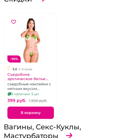
-70%
5.0
2 отзыва
Съедобное
эротическое белье
Комплект "Karamela"
съедобные наклейки с
мятным вкусом
Пестисы на груди и
В наличии: 5 шт.
зону бикини
399 pуб.
1 300 pуб.
В корзину
Вагины, Секс-Куклы,
Мастурбаторы