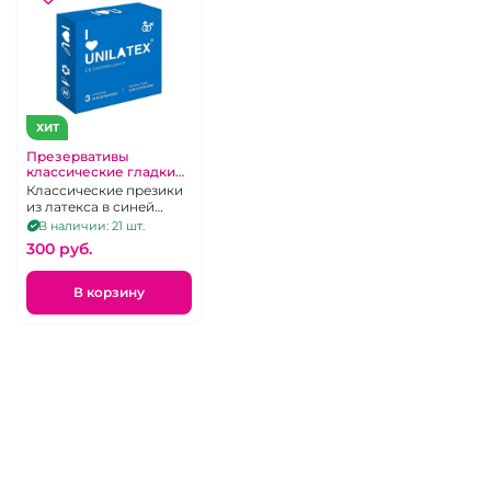
ХИТ
Презервативы
классические гладкие
"Unilatex" Natural Plain 3
Классические презики
шт
из латекса в синей
упаковке, 3 шт.
В наличии: 21 шт.
300 pуб.
В корзину