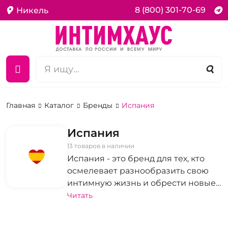
8 (800) 301-70-69
Никель
Главная
Каталог
Бренды
Испания
Испания
13 товаров в наличии
Испания - это бренд для тех, кто
осмелевает разнообразить свою
интимную жизнь и обрести новые
грани удовольствия. В
Читать
ассортименте нашего бренда вы
найдете продукцию для