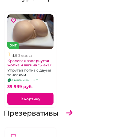
ХИТ
5.0
3 отзыва
Красивая вздернутая
жопка и вагина "SilexD"
Упругая попка с двумя
тонелями
В наличии: 1 шт.
39 999 pуб.
В корзину
Презервативы