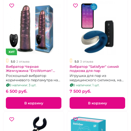
ХИТ
5.0
2 отзыва
5.0
3 отзыва
Вибратор Черная
Вибратор "Satisfyer" синий
Жемчужина "EroWoman"
подкова для пар
Перламутровый на присоске
Роскошный вибратор
Игрушка для пар из
коричневого перламутра на
медицинского силикона, на
дистанционном управлении.
магнитной зарядке и пультом
В наличии: 3 шт.
В наличии: 1 шт.
управления.
6 500 pуб.
7 500 pуб.
В корзину
В корзину