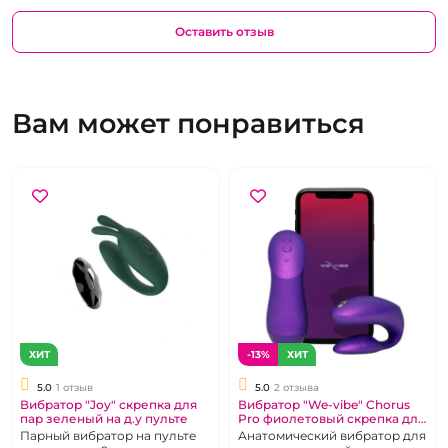
Оставить отзыв
Вам может понравиться
ХИТ
-13%
ХИТ
5.0
1 отзыв
5.0
2 отзыва
Вибратор "Joy" скрепка для
Вибратор "We-vibe" Chorus
пар зеленый на д.у пульте
Pro фиолетовый скрепка для
пар
Парный вибратор на пульте
Анатомический вибратор для