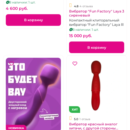
В наличии: 1 шт.
4.8
4 отзыва
4 600 pуб.
Вибратор "Fun Factory" Laya 3
сиреневый
В корзину
Компактный клиторальный
вибратор "Fun Factory" Laya lll
В наличии: 1 шт.
15 000 pуб.
В корзину
ХИТ
5.0
1 отзыв
Вибратор красный аналог
хитачи, с другой стороны
НОВИНКА