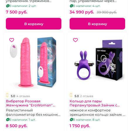
управления. 9 режимов
пар, управляемый через
вибрации.
тактильный пульт и
В наличии: 2 шт.
В наличии: 4 шт.
приложение.
7 500 pуб.
34 990 pуб.
39 900 pуб.
В корзину
В корзину
5.0
4 отзыва
5.0
2 отзыва
Вибратор Розовая
Кольцо для пары
Жемчужина "EroWoman"
Перламутровый Зайчик с
перламутровый на присоске
вибрацией "Sexy Friend"
Реалистичный
нежное и комфортное
фаллоимитатор без мошонки
эрекционное кольцо зайчик с
розового, перламутрового
ушками
В наличии: 1 шт.
В наличии: 8 шт.
цвета с вибрацией и
8 500 pуб.
1 750 pуб.
дистанционным