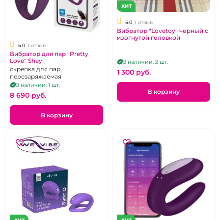
ХИТ
5.0
1 отзыв
Вибратор "Lovetoy" черный с
изогнутой головкой
5.0
1 отзыв
Вибратор для пар "Pretty
Love" Shey
В наличии: 2 шт.
скрепка для пар,
1 300 pуб.
перезаряжаемая
В наличии: 1 шт.
В корзину
8 690 pуб.
В корзину