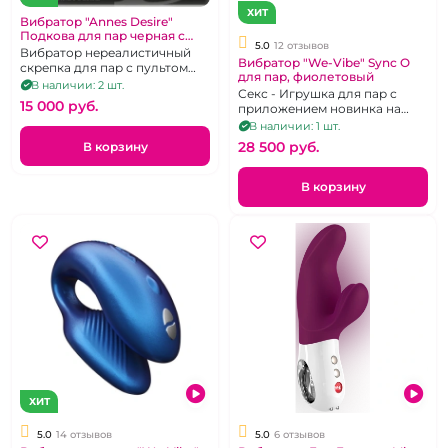
ХИТ
Вибратор "Annes Desire"
Подкова для пар черная с
5.0
12 отзывов
браслетом
Вибратор нереалистичный
Вибратор "We-Vibe" Sync O
скрепка для пар с пультом
для пар, фиолетовый
управления - наручными
В наличии: 2 шт.
Секс - Игрушка для пар с
"часами"
15 000 pуб.
приложением новинка на
2025 год
В наличии: 1 шт.
28 500 pуб.
В корзину
В корзину
ХИТ
5.0
14 отзывов
5.0
6 отзывов