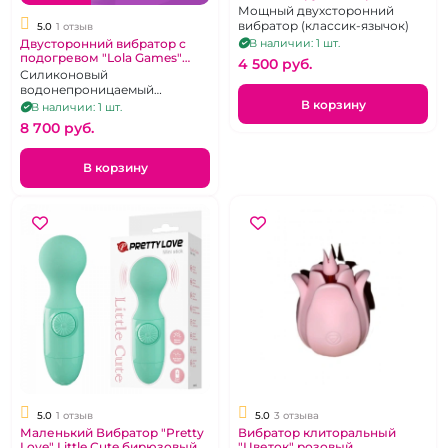
язык
Мощный двухсторонний
вибратор (классик-язычок)
5.0
1 отзыв
Двусторонний вибратор с
В наличии: 1 шт.
подогревом "Lola Games"
4 500 pуб.
Wand аналог Хитачи
Силиконовый
водонепроницаемый
перезаряжаемый вибратор
В корзину
В наличии: 1 шт.
для принудительного
8 700 pуб.
оргазма с 10 ритмами
В корзину
5.0
1 отзыв
5.0
3 отзыва
Маленький Вибратор "Pretty
Вибратор клиторальный
Love" Little Сute бирюзовый с
"Цветок" розовый