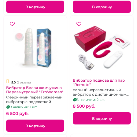
управлением.
В корзину
В корзину
Вибратор подкова для пар
5.0
2 отзыва
"Remote"
Вибратор Белая жемчужина
парный нереалистичный
Перламутровый "EroWoman"
вибратор с дистанционным
Фееричный перезаряжаемый
управлением, розовый,
В наличии: 2 шт.
вибратор с подсветкой
силикон, перезаряжаемый
8 500 pуб.
В наличии: 1 шт.
6 500 pуб.
В корзину
В корзину