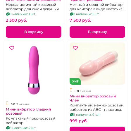
круглой головкой
Нереалистичный красивый
Нежный и мощний вибратор
вибратор для юной девушки
для клитора в виде цветочка
с двумя насадками,
В наличии: 1 шт.
В наличии: 1 шт.
перезаряжаемый,
2 300 pуб.
7 500 pуб.
водонепроницаем.
В корзину
В корзину
ХИТ
5.0
1 отзыв
Мини вибратор розовый
Член
5.0
3 отзыва
Компактный, нежно-розовый
Мини вибратор гладкий
вибратор из АВС - пластика.
розовый
В наличии: 9 шт.
Компактный ярко-розовый
999 pуб.
вибратор
В наличии: 2 шт.