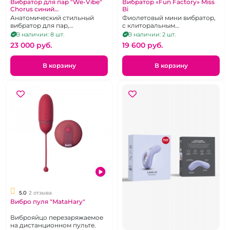
Вибратор для пар "We-Vibe"
Вибратор «Fun Factory» Miss
Chorus синий
Bi
перезаряжемый
Анатомический стильный
Фиолетовый мини вибратор,
вибратор для пар,
с клиторальным
управляемый с приложения и
стимулятором,
В наличии: 8 шт.
В наличии: 2 шт.
пульта.
перезаряжаемый
23 000 pуб.
19 600 pуб.
В корзину
В корзину
5.0
2 отзыва
Вибро пуля "MataHary"
Виброяйцо перезаряжаемое
на дистанционном пульте.