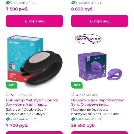
магнитной зарядке и пультом
В наличии: 1 шт.
В наличии: 1 шт.
управления.
7 500 pуб.
8 690 pуб.
В корзину
В корзину
ХИТ
ХИТ
5.0
5 отзывов
4.7
12 отзывов
Вибратор "Satisfyer" Double
Вибратор для пар "We-Vibe"
Joy черный для пар,
Sync O сиреневый
перезаряжаемый
перезаряжемый
Satisfyer "Double Joy"-
Парный вибратор с
получайте максимум
погружной частью в виде
одновременно! мощная,
буквы О
В наличии: 1 шт.
В наличии: 1 шт.
стильная "подкова" для пар.
7 700 pуб.
28 500 pуб.