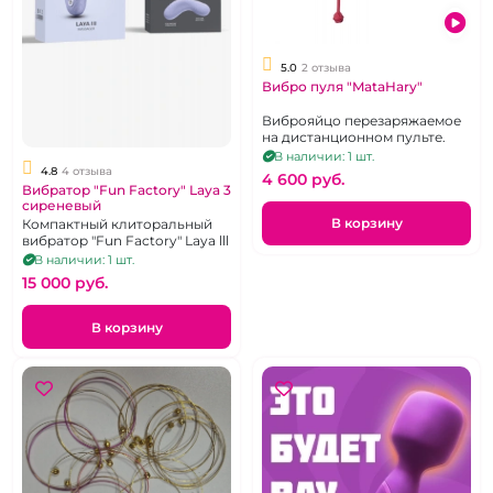
5.0
2 отзыва
Вибро пуля "MataHary"
Виброяйцо перезаряжаемое
на дистанционном пульте.
В наличии: 1 шт.
4.8
4 отзыва
4 600 pуб.
Вибратор "Fun Factory" Laya 3
сиреневый
В корзину
Компактный клиторальный
вибратор "Fun Factory" Laya lll
В наличии: 1 шт.
15 000 pуб.
В корзину