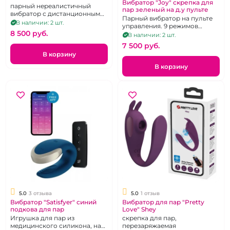
Вибратор "Joy" скрепка для
парный нереалистичный
пар зеленый на д.у пульте
вибратор с дистанционным
Парный вибратор на пульте
управлением, розовый,
В наличии: 2 шт.
управления. 9 режимов
силикон, перезаряжаемый
8 500 pуб.
вибрации.
В наличии: 2 шт.
7 500 pуб.
В корзину
В корзину
5.0
3 отзыва
5.0
1 отзыв
Вибратор "Satisfyer" синий
Вибратор для пар "Pretty
подкова для пар
Love" Shey
Игрушка для пар из
скрепка для пар,
медицинского силикона, на
перезаряжаемая