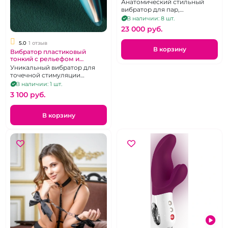
перезаряжемый
Анатомический стильный
вибратор для пар,
управляемый с приложения и
В наличии: 8 шт.
пульта.
23 000 pуб.
5.0
1 отзыв
В корзину
Вибратор пластиковый
тонкий с рельефом и
подогревом на головке "Lilo"
Уникальный вибратор для
точечной стимуляции
эрогенных зон с подогревом
В наличии: 1 шт.
до 47 градусов
3 100 pуб.
В корзину