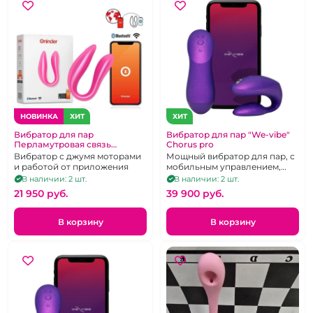
НОВИНКА
ХИТ
ХИТ
Вибратор для пар
Вибратор для пар "We-vibe"
Перламутровая связь
Chorus pro
"Oninder" скрепка розовая
Вибратор с джумя моторами
Мощный вибратор для пар, с
и работой от приложения
мобильным управлением,
тактильный пульт д.у.
В наличии: 2 шт.
В наличии: 2 шт.
21 950 pуб.
39 900 pуб.
В корзину
В корзину