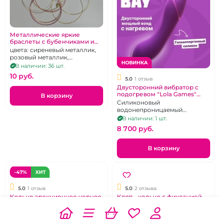
Металлические яркие
браслеты с бубенчиками и
без
цвета: сиреневый металлик,
розовый металлик,
НОВИНКА
золотистый (с бубенцами),
В наличии: 36 шт.
Ширина 6,2 см
10 pуб.
5.0
1 отзыв
Двусторонний вибратор с
подогревом "Lola Games"
В корзину
Wand аналог Хитачи
Силиконовый
водонепроницаемый
перезаряжаемый вибратор
В наличии: 1 шт.
для принудительного
8 700 pуб.
оргазма с 10 ритмами
В корзину