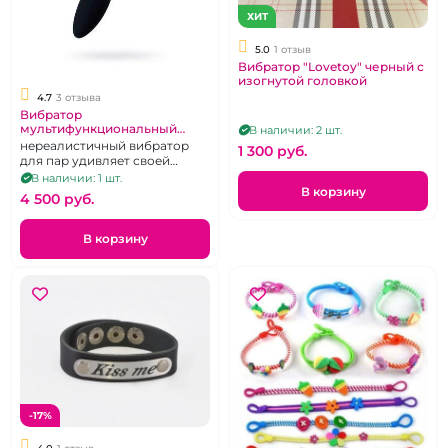
ХИТ
5.0
1 отзыв
Вибратор "Lovetoy" черный с
изогнутой головкой
4.7
3 отзыва
Вибратор
мультифункциональный
В наличии: 2 шт.
Рогатка "Satisfyer" Partner
нереалистичный вибратор
1 300 pуб.
Multifun черный
для пар удивляет своей
многогранностью
В наличии: 1 шт.
В корзину
4 500 pуб.
В корзину
-17%