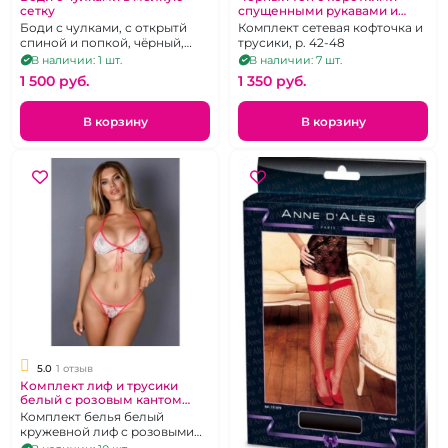
сетку
спущенными рукавами и
высокие трусики "Amor El"
Боди с чулками, с открытй
Комплект сетевая кофточка и
спиной и попкой, чёрный,
трусики, р. 42-48
размер one size
В наличии: 1 шт.
В наличии: 7 шт.
1 500 pуб.
1 350 pуб.
В корзину
В корзину
5.0
1 отзыв
Комплект лиф и трусики
белый с розовым кантом
"Amor El" sm
Комплект белья белый
кружевной лиф с розовыми
бретелями и стрингами на