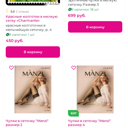
Эротичные чулки в мелкую
сеточку.Размер 3
В наличии: 18 шт.
5.0
2 отзыва
699 pуб.
Красные колготки в мелкую
сетку «Charmante»
красные колготочки в
В корзину
мельчайшую сеточку, р. 4
В наличии: 1 шт.
450 pуб.
В корзину
ХИТ
Чулки в сеточку "Manzi"
Чулки в сеточку "Manzi"
размер 2
размер 4