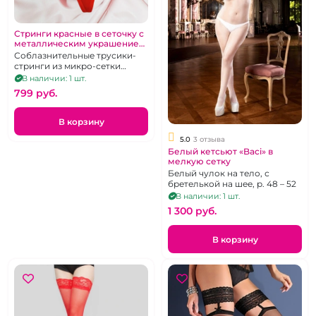
Стринги красные в сеточку с
металлическим украшением
бахрома размер M
Соблазнительные трусики-
стринги из микро-сетки
красного цвета, украшенные
В наличии: 1 шт.
металлической бахромой.
799 pуб.
Размер М.
В корзину
5.0
3 отзыва
Белый кетсьют «Baci» в
мелкую сетку
Белый чулок на тело, с
бретелькой на шее, р. 48 – 52
В наличии: 1 шт.
1 300 pуб.
В корзину