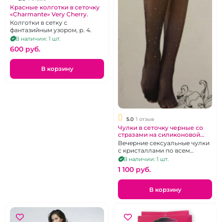
Красные колготки в сеточку
«Charmante» Very Cherry.
Колготки в сетку с
фантазийным узором, р. 4.
В наличии: 1 шт.
600 pуб.
В корзину
5.0
1 отзыв
Чулки в сеточку черные со
стразами на силиконовой
кружевной резинке "Beileisi"
Вечерние сексуальные чулки
с кристаллами по всем
ножкам, р. 1-2 (38-42)
В наличии: 1 шт.
1 100 pуб.
В корзину