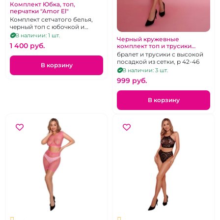
Комплект Юбка, топ,
перчатки "Amor El"
Комплект сетчатого белья,
черный топ с юбочкой и
отдельными рукавами, р.40-
В наличии: 1 шт.
Черный кружевные
48
1 400 pуб.
комплект топ и трусики
"Amor El"
бралет и трусики с высокой
посадкой из сетки, р 42-46
В корзину
В наличии: 3 шт.
999 pуб.
В корзину