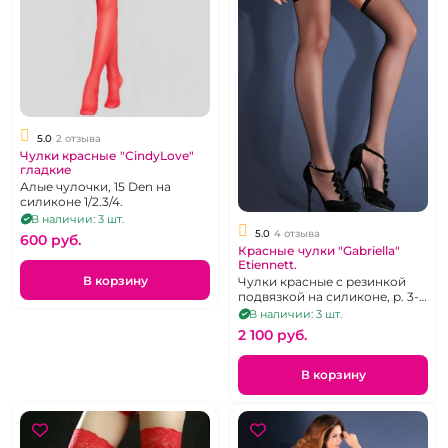
5.0
2 отзыва
Чулки красные "CindyLove"
гладкие
Алые чулочки, 15 Den на
силиконе 1/2.3/4.
В наличии: 3 шт.
5.0
4 отзыва
600 pуб.
Красные чулки "Gabriella"
Etiennett.
В корзину
Чулки красные с резинкой
подвязкой на силиконе, р. 3-
4.
В наличии: 3 шт.
2 100 pуб.
В корзину