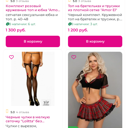
5.0
3 отзыва
5.0
3 отзыва
Комплект розовый
Топ на бретельках и трусики
кружевные топ и юбка "Amor
из плотной сетке "Amor El"
El"
сетчатая сексуальная юбка и
Черный комплект. Кружевной
топ. р. 40-48
топ на бретелях и трусики, р.
42-48
В наличии: 6 шт.
В наличии: 3 шт.
1 300 pуб.
1 200 pуб.
В корзину
В корзину
5.0
4 отзыва
Черные чулки в мелкую
сеточку "Lolitta" без
силикона, сзади разрез с
Чулки с вырезом,