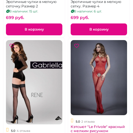
Эротичные чулки в мелкую
Эротичные чулки в мелкую
сеточку.Размер 2
сетку. Размер 4
В наличии: 15 шт.
В наличии: 6 шт.
699 pуб.
699 pуб.
В корзину
В корзину
5.0
2 отзыва
Кэтсьют "Le Frivole" красный
с мелким рисунком
5.0
4 отзыва