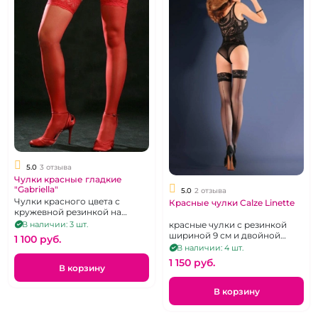
5.0
3 отзыва
Чулки красные гладкие
"Gabriella"
5.0
2 отзыва
Чулки красного цвета с
Красные чулки Calze Linette
кружевной резинкой на
силиконе, р. 1-2
В наличии: 3 шт.
красные чулки с резинкой
шириной 9 см и двойной
1 100 pуб.
силиконовой полосой р.1-2
В наличии: 4 шт.
1 150 pуб.
В корзину
В корзину