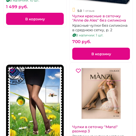
В наличии: 10 шт.
розовой резинке,
1 499 pуб.
5.0
1 отзыв
Чулки красные в сеточку
В корзину
"Anne de Ales" без силикона
Красные чулки без силикона
в среднюю сетку, р. 2
В наличии: 1 шт.
700 pуб.
В корзину
Чулки в сеточку "Manzi"
размер 3