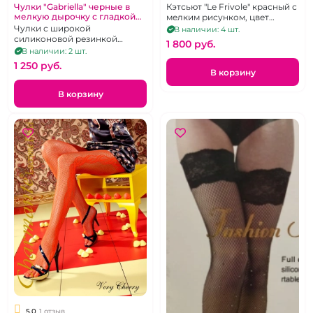
Кэтсьют "Le Frivole" красный с
Чулки "Gabriella" черные в
мелкую дырочку с гладкой
мелким рисунком, цвет
резинкой
красный, р 42-48
Чулки с широкой
В наличии: 4 шт.
силиконовой резинкой
1 800 pуб.
черного цвета, р. 1-2
В наличии: 2 шт.
1 250 pуб.
В корзину
В корзину
5.0
1 отзыв