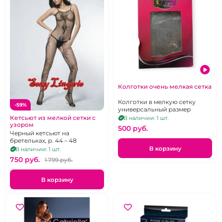
Колготки очень мелкая сетка
Колготки в мелкую сетку
-59%
универсальный размер
Кетсьют из мелкой сетки с
В наличии: 1 шт.
узором
500 pуб.
Черный кетсьют на
бретельках, р. 44 – 48
В корзину
В наличии: 1 шт.
750 pуб.
1 799 pуб.
В корзину