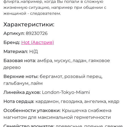
флирта..например, когда Вы попали в сложную
жизненную ситуацию, например при общении с
женщиной - следователем.
Характеристики:
Артикул
89230726
Бренд
Hot (Австрия)
Материал
Н/Д
Базовая нота
амбра, мускус, ладан, гаяковое
дерево
Верхние ноты
бергамот, розовый перец,
гальбанум, лайм
Линейка духов
London-Tokyo-Miami
Нота сердца
кардамон, гвоздика, ангелика, кедр
Особенности упаковки
Крышечка снабжена
магнитом для максимальной герметичности
Семейство ароматов
древесные, пряные, свежие,