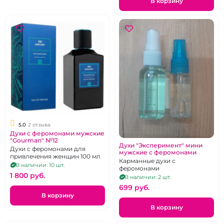
В корзину
5.0
2 отзыва
Духи с феромонами мужские
"Gourman" №12
Духи "Эксперимент" мини
Духи с феромонами для
мужские с феромонами
привлечения женщин 100 мл
Карманные духи с
В наличии: 10 шт.
феромонами
1 800 pуб.
В наличии: 2 шт.
699 pуб.
В корзину
В корзину