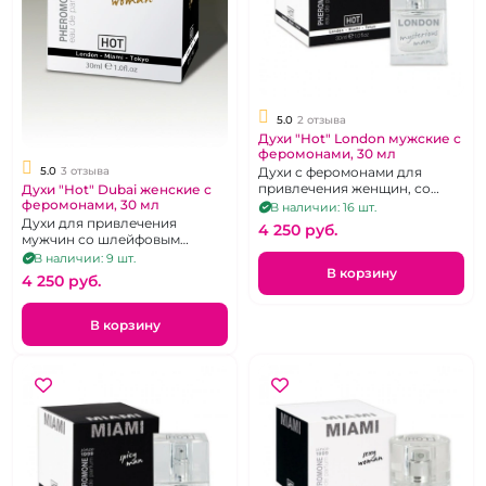
5.0
2 отзыва
Духи "Hot" London мужские с
феромонами, 30 мл
Духи с феромонами для
5.0
3 отзыва
привлечения женщин, со
Духи "Hot" Dubai женские с
шлейфовым ароматом, 30 мл.
феромонами, 30 мл
В наличии: 16 шт.
Духи для привлечения
4 250 pуб.
мужчин со шлейфовым
ароматом, 30 мл.
В наличии: 9 шт.
В корзину
4 250 pуб.
В корзину