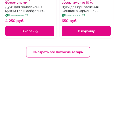
феромонами
ассортименте 10 мл
Духи для привлечения
Духи для привлечения
мужчин со шлейфовым
женщин в карманной
ароматом, 30 мл.
упаковке 10 мл.
В наличии: 12 шт.
В наличии: 33 шт.
4 250 pуб.
650 pуб.
В корзину
В корзину
Смотреть все похожие товары