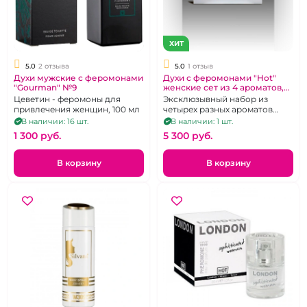
ХИТ
5.0
2 отзыва
5.0
1 отзыв
Духи мужские с феромонами
Духи с феромонами "Hot"
"Gourman" №9
женские сет из 4 ароматов,
4х5 мл
Цеветин - феромоны для
Эксклюзывный набор из
привлечения женщин, 100 мл
четырех разных ароматов
небольшого размера.
В наличии: 16 шт.
В наличии: 1 шт.
Объем-5мл.
1 300 pуб.
5 300 pуб.
В корзину
В корзину