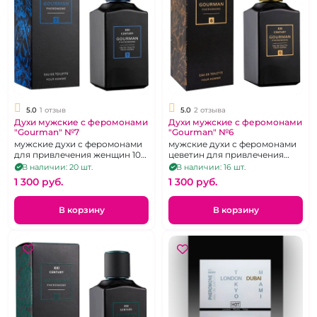
5.0
1 отзыв
5.0
2 отзыва
Духи мужские с феромонами
Духи мужские с феромонами
"Gourman" №7
"Gourman" №6
мужские духи с феромонами
мужские духи с феромонами
для привлечения женщин 100
цеветин для привлечения
мл
женщин, 100 мл
В наличии: 20 шт.
В наличии: 16 шт.
1 300 pуб.
1 300 pуб.
В корзину
В корзину