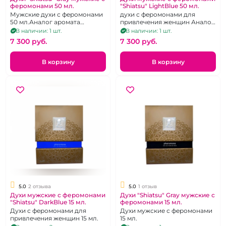
феромонами 50 мл.
"Shiatsu" LightBlue 50 мл.
Мужские духи с феромонами
духи с феромонами для
50 мл.Аналог аромата
привлечения женщин Аналог
Bottega Veneta
аромата Creed Silver Mountain
В наличии: 1 шт.
В наличии: 1 шт.
wate
7 300 pуб.
7 300 pуб.
В корзину
В корзину
5.0
2 отзыва
5.0
1 отзыв
Духи мужские с феромонами
Духи "Shiatsu" Gray мужские с
"Shiatsu" DarkBlue 15 мл.
феромонами 15 мл.
Духи с феромонами для
Духи мужские с феромонами
привлечения женщин 15 мл.
15 мл.