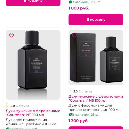
В корзину
"Gourman"
В наличии: 29 шт.
1 800 pуб.
В корзину
5.0
2 отзыва
Духи мужские с феромонами
"Gourman" N5 100 мл
Духи с феромонами для
5.0
3 отзыва
привлечения женщин 100 мл
Духи мужские с феромонами
В наличии: 23 шт.
"Gourman" №1 100 мл
Духи для привлечения
1 300 pуб.
женщин с цеветином 100 мл
В наличии: 16 шт.