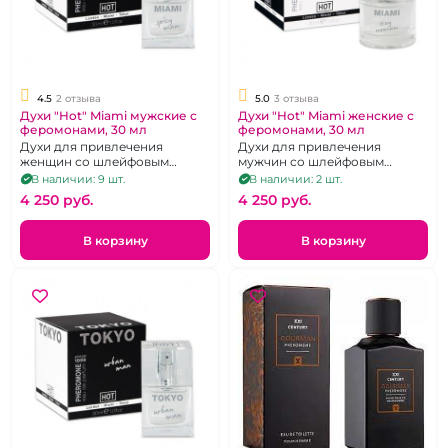
4.5
2 отзыва
5.0
3 отзыва
Духи "Hot" Miami мужские с
Духи "Hot" Miami женские с
феромонами, 30 мл
феромонами, 30 мл
Духи для привлечения
Духи для привлечения
женщин со шлейфовым
мужчин со шлейфовым
ароматом, 30 мл.
ароматом, 30 мл.
В наличии: 9 шт.
В наличии: 2 шт.
4 250 pуб.
4 250 pуб.
В корзину
В корзину