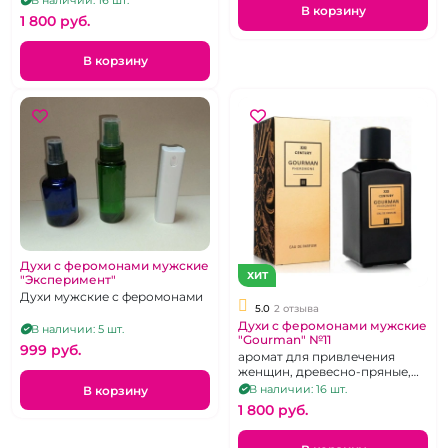
В корзину
1 800 pуб.
В корзину
Духи с феромонами мужские
ХИТ
"Эксперимент"
Духи мужские с феромонами
5.0
2 отзыва
Духи с феромонами мужские
В наличии: 5 шт.
"Gourman" №11
999 pуб.
аромат для привлечения
женщин, древесно-пряные,
100 мл
В наличии: 16 шт.
В корзину
1 800 pуб.