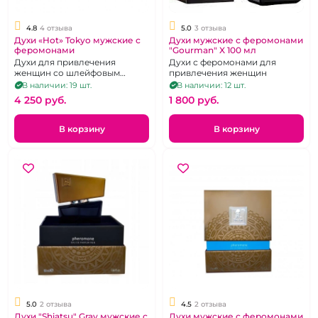
4.8
4 отзыва
5.0
3 отзыва
Духи «Hot» Tokyo мужские с
Духи мужские с феромонами
феромонами
"Gourman" X 100 мл
Духи для привлечения
Духи с феромонами для
женщин со шлейфовым
привлечения женщин
ароматом, 30 мл.
В наличии: 19 шт.
В наличии: 12 шт.
4 250 pуб.
1 800 pуб.
В корзину
В корзину
5.0
2 отзыва
4.5
2 отзыва
Духи "Shiatsu" Gray мужские с
Духи мужские с феромонами