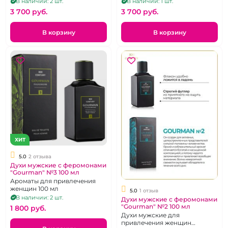
В наличии: 2 шт.
В наличии: 1 шт.
3 700 pуб.
3 700 pуб.
В корзину
В корзину
ХИТ
5.0
2 отзыва
Духи мужские с феромонами
"Gourman" №3 100 мл
Ароматы для привлечения
женщин 100 мл
5.0
1 отзыв
В наличии: 2 шт.
Духи мужские с феромонами
"Gourman" №2 100 мл
1 800 pуб.
Духи мужские для
привлечения женщин