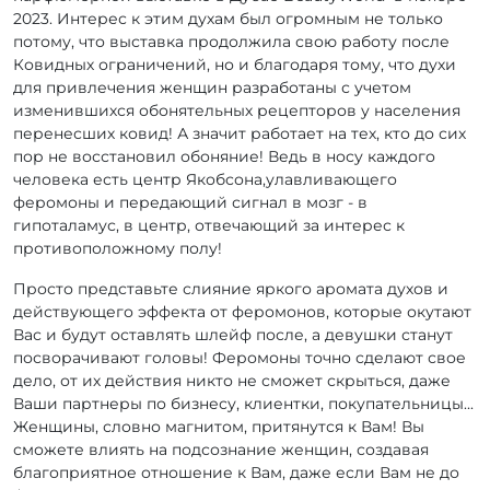
2023. Интерес к этим духам был огромным не только
потому, что выставка продолжила свою работу после
Ковидных ограничений, но и благодаря тому, что духи
для привлечения женщин разработаны с учетом
изменившихся обонятельных рецепторов у населения
перенесших ковид! А значит работает на тех, кто до сих
пор не восстановил обоняние! Ведь в носу каждого
человека есть центр Якобсона,улавливающего
феромоны и передающий сигнал в мозг - в
гипоталамус, в центр, отвечающий за интерес к
противоположному полу!
Просто представьте слияние яркого аромата духов и
действующего эффекта от феромонов, которые окутают
Вас и будут оставлять шлейф после, а девушки станут
посворачивают головы! Феромоны точно сделают свое
дело, от их действия никто не сможет скрыться, даже
Ваши партнеры по бизнесу, клиентки, покупательницы...
Женщины, словно магнитом, притянутся к Вам! Вы
сможете влиять на подсознание женщин, создавая
благоприятное отношение к Вам, даже если Вам не до