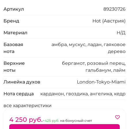
Артикул
89230726
Бренд
Hot (Австрия)
Материал
Н/Д
Базовая
амбра, мускус, ладан, гаяковое
нота
дерево
Верхние
бергамот, розовый перец,
ноты
гальбанум, лайм
Линейка духов
London-Tokyo-Miami
Нота сердца
кардамон, гвоздика, ангелика, кедр
все характеристики
4 250 pуб.
+425 pуб.
на бонусный счет