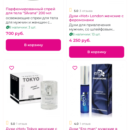
Парфюмированный спрей
5.0
3 отзыва
для тела "Silvana" 200 мл
Духи «Hot» London женские с
освежающие спреи для тела
феромонами
для мужчин и женщин с
Духи для привлечения
приятным ароматом в
В наличии: 3 шт.
мужчин, со шлейфовым
ассортименте
700 pуб.
ароматом, высоко
В наличии: 13 шт.
концентированные, 30 мл.
4 250 pуб.
В корзину
В корзину
5.0
1 отзыв
4.0
1 отзыв
Духи «Hot» Tokyo женские с
Духи "Ero man" мужские в