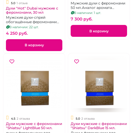
Мужские духи с феромонами
5.0
1 отзыв
50 мл.Аналог аромата
Духи "Hot" Dubai мужские с
Bottega Veneta
феромонами, 30 мл
В наличии: 1 шт.
Мужские духи-спрей
7 300 pуб.
обогащённые феромонами
для соблазнения женщин, 30
В наличии: 22 шт.
мл
В корзину
4 250 pуб.
В корзину
4.5
2 отзыва
5.0
2 отзыва
Духи мужские с феромонами
Духи мужские с феромонами
"Shiatsu" LightBlue 50 мл.
"Shiatsu" DarkBlue 15 мл.
духи с феромонами для
Духи с феромонами для