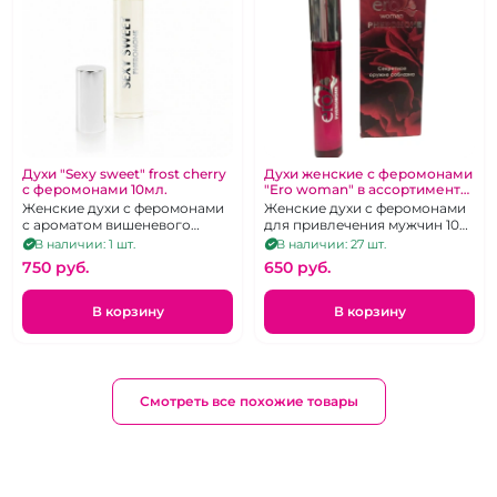
Духи "Sexy sweet" frost cherry
Духи женские с феромонами
с феромонами 10мл.
"Ero woman" в ассортименте
10 мл
Женские духи с феромонами
Женские духи с феромонами
с ароматом вишеневого
для привлечения мужчин 10
мороженого.
мг.
В наличии: 1 шт.
В наличии: 27 шт.
750 pуб.
650 pуб.
В корзину
В корзину
Смотреть все похожие товары