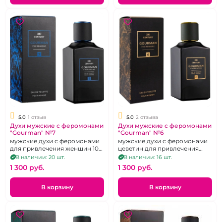
5.0
1 отзыв
5.0
2 отзыва
Духи мужские с феромонами
Духи мужские с феромонами
"Gourman" №7
"Gourman" №6
мужские духи с феромонами
мужские духи с феромонами
для привлечения женщин 100
цеветин для привлечения
мл
женщин, 100 мл
В наличии: 20 шт.
В наличии: 16 шт.
1 300 pуб.
1 300 pуб.
В корзину
В корзину