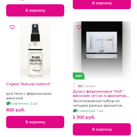
В корзину
В корзину
ХИТ
Спрей "Natural Instinct"
5.0
1 отзыв
Духи с феромонами "Hot"
для тела с феромонами,
женские сет из 4 ароматов,
женский
4х5 мл
Эксклюзывный набор из
В наличии: 2 шт.
четырех разных ароматов
800 pуб.
небольшого размера.
В наличии: 1 шт.
Объем-5мл.
5 300 pуб.
В корзину
В корзину