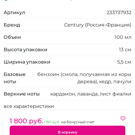
Артикул
233737932
Бренд
Century (Россия-Франция)
Объем
100 мл
Высота упаковки
13 см
Ширина упаковки
5,5 см
Базовые
бензоин (смола, получаемая из коры
ноты
дерева), кедр, пачули
Верхние ноты
кардамон, лаванда, лист фиалки
все характеристики
1 800 pуб.
+180 pуб.
на бонусный счет
В корзину