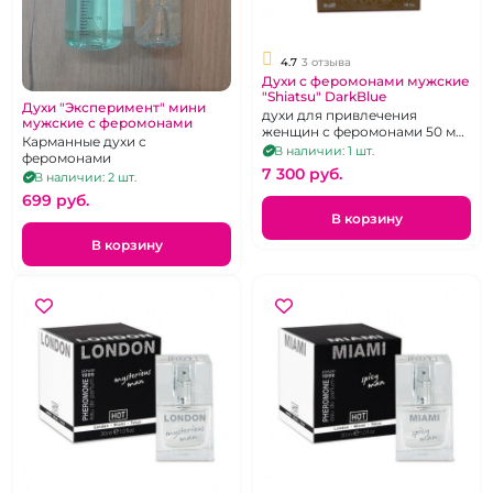
4.7
3 отзыва
Духи с феромонами мужские
"Shiatsu" DarkBlue
Духи "Эксперимент" мини
духи для привлечения
мужские с феромонами
женщин с феромонами 50 мл.
Карманные духи с
Аналог аромата Declaration
В наличии: 1 шт.
феромонами
Cartier
7 300 pуб.
В наличии: 2 шт.
699 pуб.
В корзину
В корзину