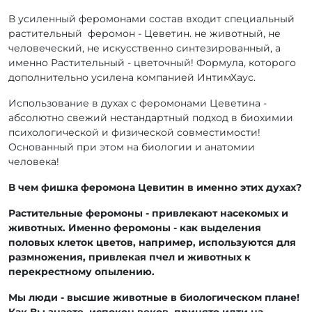
В усиленный феромонами состав входит специальный
растительный феромон - Цеветин. не животный, не
человеческий, не искусственно синтезированный, а
именно Растительный - цветочный! Формула, которого
дополнительно усилена компанией ИнтимХаус.
Использование в духах с феромонами Цеветина -
абсолютно свежий нестандартный подход в биохимии
психологической и физической совместимости!
Основанный при этом на биологии и анатомии
человека!
В чем фишка феромона Цевитин в именно этих духах?
Растительные феромоны - привлекают насекомых и
животных. Именно феромоны - как выделения
половых клеток цветов, например, используются для
размножения, привлекая пчел и животных к
перекрестному опылению.
Мы люди - высшие животные в биологическом плане!
Как Вы знаете, испокон веков, принято идти на