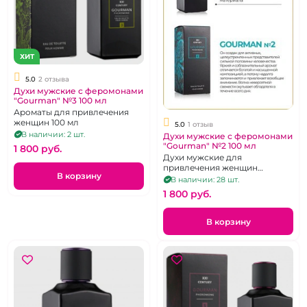
ХИТ
5.0
2 отзыва
Духи мужские с феромонами
"Gourman" №3 100 мл
Ароматы для привлечения
женщин 100 мл
5.0
1 отзыв
В наличии: 2 шт.
Духи мужские с феромонами
"Gourman" №2 100 мл
1 800 pуб.
Духи мужские для
привлечения женщин
В корзину
"Gourman"
В наличии: 28 шт.
1 800 pуб.
В корзину