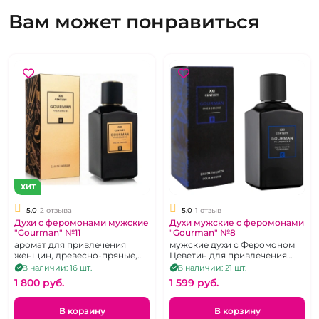
Вам может понравиться
ХИТ
5.0
2 отзыва
5.0
1 отзыв
Духи с феромонами мужские
Духи мужские с феромонами
"Gourman" №11
"Gourman" №8
аромат для привлечения
мужские духи с Феромоном
женщин, древесно-пряные,
Цеветин для привлечения
100 мл
женщин, 100 мл
В наличии: 16 шт.
В наличии: 21 шт.
1 800 pуб.
1 599 pуб.
В корзину
В корзину