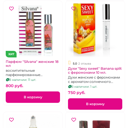
ХИТ
Парфюм "Silvana" женские 18
5.0
2 отзыва
мл
Духи "Sexy sweet" Banana split
восхитительные
с феромонами 10 мл.
парфюмированные
Духи женские с феромонами
композиции для привлечения
В наличии: 11 шт.
с ароматом солнечного
мужчин, ароматы в
800 pуб.
банана.
В наличии: 1 шт.
ассортименте, 18 мл
750 pуб.
В корзину
В корзину