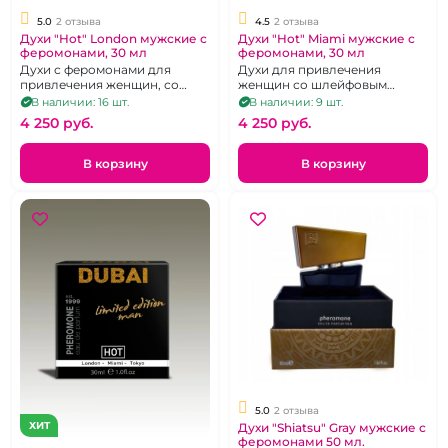
5.0
2 отзыва
4.5
2 отзыва
Духи "Hot" London мужские с
Духи "Hot" Miami мужские с
феромонами, 30 мл
феромонами, 30 мл
Духи с феромонами для
Духи для привлечения
привлечения женщин, со
женщин со шлейфовым
шлейфовым ароматом, 30 мл.
ароматом, 30 мл.
В наличии: 16 шт.
В наличии: 9 шт.
4 250 pуб.
4 250 pуб.
В корзину
В корзину
5.0
2 отзыва
ХИТ
Духи "Shiatsu" Gray мужские с
феромонами 50 мл.