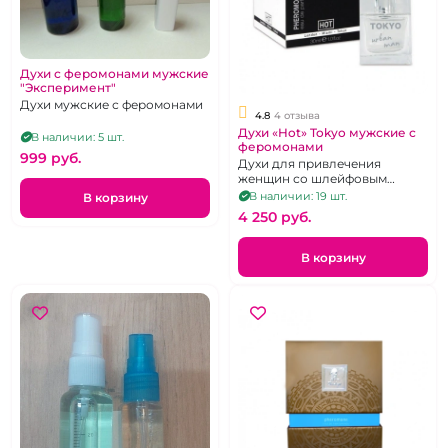
Духи с феромонами мужские
"Эксперимент"
Духи мужские с феромонами
4.8
4 отзыва
Духи «Hot» Tokyo мужские с
В наличии: 5 шт.
феромонами
999 pуб.
Духи для привлечения
женщин со шлейфовым
ароматом, 30 мл.
В наличии: 19 шт.
В корзину
4 250 pуб.
В корзину