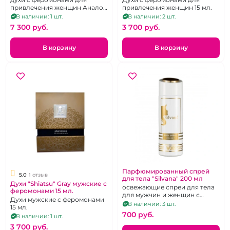
привлечения женщин Аналог
привлечения женщин 15 мл.
аромата Creed Silver Mountain
В наличии: 1 шт.
В наличии: 2 шт.
wate
7 300 pуб.
3 700 pуб.
В корзину
В корзину
Парфюмированный спрей
5.0
1 отзыв
для тела "Silvana" 200 мл
Духи "Shiatsu" Gray мужские с
освежающие спреи для тела
феромонами 15 мл.
для мужчин и женщин с
Духи мужские с феромонами
приятным ароматом в
В наличии: 3 шт.
15 мл.
ассортименте
700 pуб.
В наличии: 1 шт.
3 700 pуб.