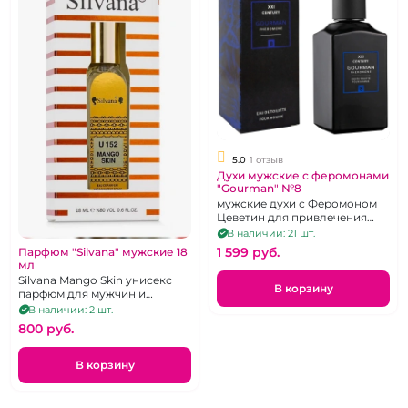
5.0
1 отзыв
Духи мужские с феромонами
"Gourman" №8
мужские духи с Феромоном
Цеветин для привлечения
женщин, 100 мл
В наличии: 21 шт.
1 599 pуб.
Парфюм "Silvana" мужские 18
мл
Silvana Mango Skin унисекс
В корзину
парфюм для мужчин и
женщин
В наличии: 2 шт.
800 pуб.
В корзину