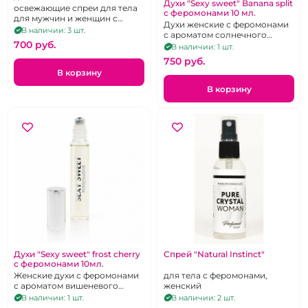
Духи "Sexy sweet" Banana split
освежающие спреи для тела
с феромонами 10 мл.
для мужчин и женщин с
Духи женские с феромонами
приятным ароматом в
В наличии: 3 шт.
с ароматом солнечного
ассортименте
700 pуб.
банана.
В наличии: 1 шт.
750 pуб.
В корзину
В корзину
Духи "Sexy sweet" frost cherry
Спрей "Natural Instinct"
с феромонами 10мл.
Женские духи с феромонами
для тела с феромонами,
с ароматом вишеневого
женский
мороженого.
В наличии: 1 шт.
В наличии: 2 шт.