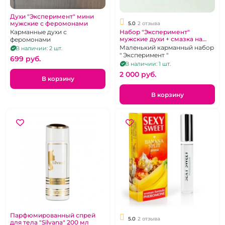
Духи "Эксперимент" мини
мужские с феромонами
5.0
2 отзыва
Карманные духи с
Набор "Эксперимент"
мужские духи + смазка на
феромонами
водной основе
Маленький карманный набор
В наличии: 2 шт.
" Эксперимент "
699 pуб.
В наличии: 1 шт.
2 000 pуб.
В корзину
В корзину
Парфюмированный спрей
5.0
2 отзыва
для тела "Silvana" 200 мл