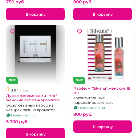
750 pуб.
800 pуб.
В корзину
В корзину
ХИТ
ХИТ
Парфюм "Silvana" женские 18
5.0
1 отзыв
мл
Духи с феромонами "Hot"
восхитительные
женские сет из 4 ароматов,
парфюмированные
4х5 мл
Эксклюзывный набор из
композиции для привлечения
В наличии: 11 шт.
четырех разных ароматов
мужчин, ароматы в
800 pуб.
небольшого размера.
В наличии: 1 шт.
ассортименте, 18 мл
Объем-5мл.
5 300 pуб.
В корзину
В корзину