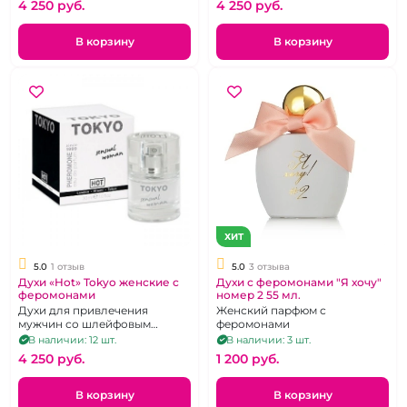
4 250 pуб.
4 250 pуб.
В корзину
В корзину
ХИТ
5.0
1 отзыв
5.0
3 отзыва
Духи «Hot» Tokyo женские с
Духи с феромонами "Я хочу"
феромонами
номер 2 55 мл.
Духи для привлечения
Женский парфюм с
мужчин со шлейфовым
феромонами
ароматом, 30 мл.
В наличии: 12 шт.
В наличии: 3 шт.
4 250 pуб.
1 200 pуб.
В корзину
В корзину