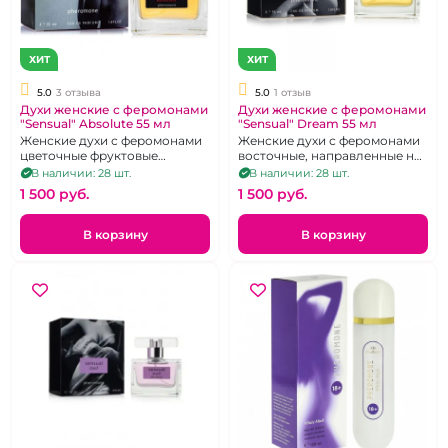
ХИТ
ХИТ
5.0
3 отзыва
5.0
1 отзыв
Духи женские с феромонами
Духи женские с феромонами
"Sensual" Absolute 55 мл
"Sensual" Dream 55 мл
Женские духи с феромонами
Женские духи с феромонами
цветочные фруктовые
восточные, направленные на
мускусные, направленные на
привлечение внимания
В наличии: 28 шт.
В наличии: 28 шт.
привлечение внимания
противоположного пола,
1 500 pуб.
1 500 pуб.
противоположного пола,
усиление сексуального
усиление сексуального
влечения.
влечения.
В корзину
В корзину