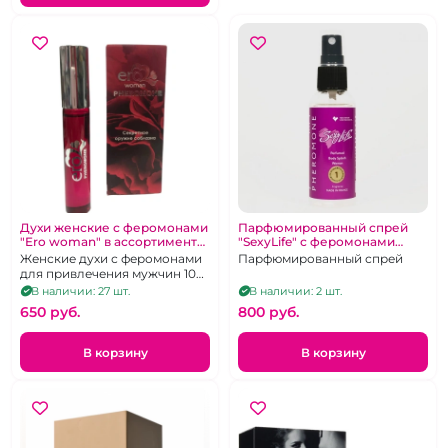
Духи женские с феромонами
Парфюмированный спрей
"Ero woman" в ассортименте
"SexyLife" с феромонами
10 мл
женский № 32
Женские духи с феромонами
Парфюмированный спрей
для привлечения мужчин 10
мг.
В наличии: 27 шт.
В наличии: 2 шт.
650 pуб.
800 pуб.
В корзину
В корзину