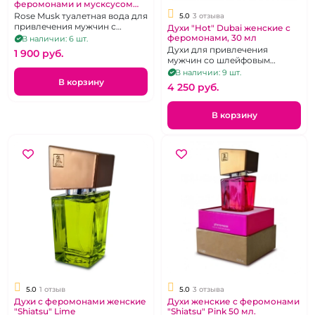
феромонами и мусксусом
"XXI Century" Розовый мускус
Rose Musk туалетная вода для
5.0
3 отзыва
100 мл
привлечения мужчин с
Духи "Hot" Dubai женские с
цеветином 100 мл.
феромонами, 30 мл
В наличии: 6 шт.
Духи для привлечения
1 900 pуб.
мужчин со шлейфовым
ароматом, 30 мл.
В наличии: 9 шт.
В корзину
4 250 pуб.
В корзину
5.0
1 отзыв
5.0
3 отзыва
Духи с феромонами женские
Духи женские с феромонами
"Shiatsu" Lime
"Shiatsu" Pink 50 мл.