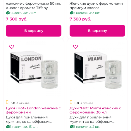
женские с феромонами 50 мл.
Женские духи с феромонами
Аналог аромата Tiffany
премиум класса
В наличии: 2 шт.
В наличии: 3 шт.
7 300 pуб.
7 300 pуб.
В корзину
В корзину
5.0
3 отзыва
5.0
3 отзыва
Духи «Hot» London женские с
Духи "Hot" Miami женские с
феромонами
феромонами, 30 мл
Духи для привлечения
Духи для привлечения
мужчин, со шлейфовым
мужчин со шлейфовым
ароматом, высоко
ароматом, 30 мл.
В наличии: 13 шт.
В наличии: 2 шт.
концентированные, 30 мл.