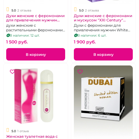
5.0
2 отзыва
5.0
2 отзыва
Духи женские с феромонами
Духи женские с феромонами
для привлечения мужчин
и мускусом "XXI Century"
"Sensual" Touch
Белый Мускус 100 мл
духи женские с
Духи с феромонами для
растительными феромонами
привлечения мужчин White
Цеветин, 55 мл
Musk
В наличии: 12 шт.
В наличии: 6 шт.
1 500 pуб.
1 900 pуб.
В корзину
В корзину
5.0
1 отзыв
Женская туалетная вода с