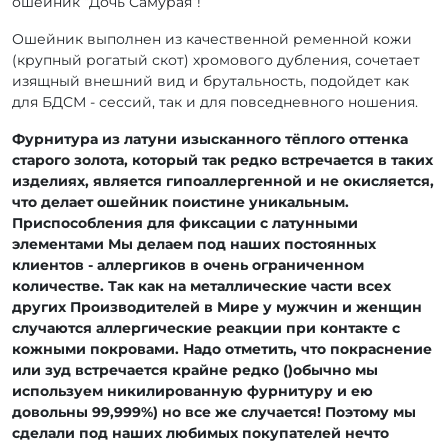
ошейник “Дочь Самурая”!
Ошейник выполнен из качественной ременной кожи
(крупный рогатый скот) хромового дубления, сочетает
изящный внешний вид и брутальность, подойдет как
для БДСМ - сессий, так и для повседневного ношения.
Фурнитура из латуни изысканного тёплого оттенка
старого золота, который так редко встречается в таких
изделиях, является гипоаллергенной и не окисляется,
что делает ошейник поистине уникальным.
Приспособления для фиксации с латунными
элементами Мы делаем под наших постоянных
клиентов - аллергиков в очень ограниченном
количестве. Так как на металлические части всех
других Производителей в Мире у мужчин и женщин
случаются аллергические реакции при контакте с
кожными покровами. Надо отметить, что покраснение
или зуд встречается крайне редко ()обычно мы
используем никилированную фурнитуру и ею
довольны 99,999%) но все же случается! Поэтому мы
сделали под наших любимых покупателей нечто