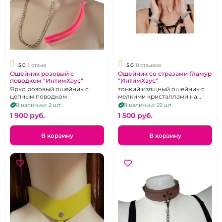
5.0
1 отзыв
5.0
8 отзывов
Ошейник розовый с
Ошейник со стразами Гламур
поводком "ИнтимХаус"
"ИнтимХаус"
Ярко розовый ошейник с
тонкий изящный ошейник с
цепным поводком
мелкими кристаллами на
длинном поводке
В наличии: 2 шт.
В наличии: 22 шт.
1 900 pуб.
1 500 pуб.
В корзину
В корзину