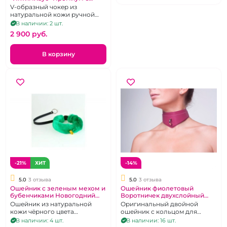
кольцом для поводка
V-образный чокер из
натуральной кожи ручной
окраски
В наличии: 2 шт.
2 900 pуб.
В корзину
-21%
ХИТ
-14%
5.0
3 отзыва
5.0
3 отзыва
Ошейник с зеленым мехом и
Ошейник фиолетовый
бубенчиками Новогодний
Воротничек двухслойный
"ИнтимХаус"
"ИнтимХаус" СанСтоун
Ошейник из натуральной
Оригинальный двойной
кожи чёрного цвета
ошейник с кольцом для
дополненный съемным
поводка.
В наличии: 4 шт.
В наличии: 16 шт.
зелёным мехом и