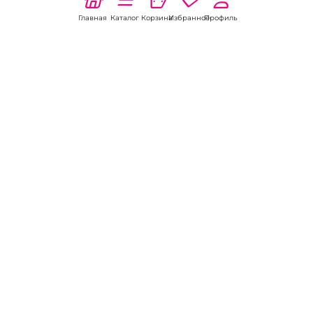
Главная
Каталог
Корзина
Избранное
Профиль
Наши соц
сети:
Если есть
вопросы:
КОНТАКТЫ В НИКЕЛЕ
8 (800) 301-70-69
intimhouse@mail.ru
КАТАЛОГ
Подарки и сувениры