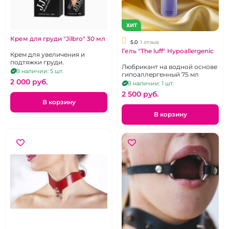
ХИТ
Крем для груди "Jilbro" 30 мл
5.0
1 отзыв
Гель "The luff" Hypoallergenic
Крем для увеличения и
подтяжки груди.
Любрикант на водной основе
В наличии: 5 шт.
гипоаллергенный 75 мл
2 000 pуб.
В наличии: 1 шт.
2 500 pуб.
В корзину
В корзину