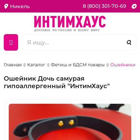
8 (800) 301-70-69
Никель
Главная
Каталог
Фетиш и БДСМ товары
Ошейники д
Ошейник Дочь самурая
гипоаллергенный "ИнтимХаус"