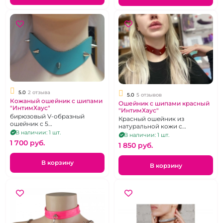
5.0
2 отзыва
5.0
5 отзывов
Кожаный ошейник с шипами
Ошейник с шипами красный
"ИнтимХаус"
"ИнтимХаус"
бирюзовый V-образный
Красный ошейник из
ошейник с 5
натуральной кожи с
хромированными шипами
В наличии: 1 шт.
шипиками
В наличии: 1 шт.
1 700 pуб.
1 850 pуб.
В корзину
В корзину