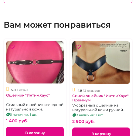
Вам может понравиться
5.0
1 отзыв
4.9
12 отзывов
Ошейник "ИнтимХаус"
Синий ошейник "ИнтимХаус"
Премиум
Стильный ошейник из черной
V-образный ошейник из
натуральной кожи.
натуральной кожи ручной
окраски
В наличии: 1 шт.
В наличии: 1 шт.
1 400 pуб.
2 900 pуб.
В корзину
В корзину