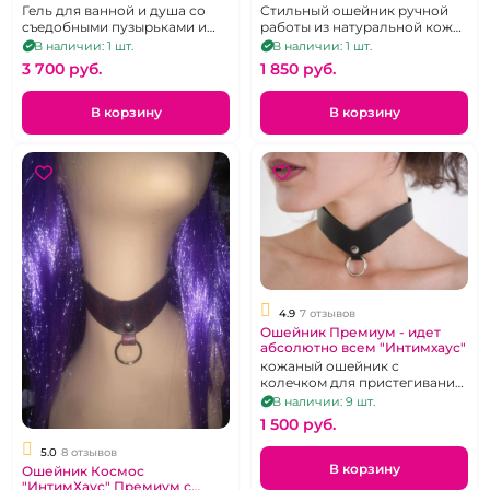
кольцом.
Гель для ванной и душа со
Стильный ошейник ручной
съедобными пузырьками и
работы из натуральной кожи
пеной
цвета пыльной розы.
В наличии: 1 шт.
В наличии: 1 шт.
3 700 pуб.
1 850 pуб.
В корзину
В корзину
4.9
7 отзывов
Ошейник Премиум - идет
абсолютно всем "Интимхаус"
кожаный ошейник с
колечком для пристегивания
поводка V - образный
В наличии: 9 шт.
1 500 pуб.
5.0
8 отзывов
В корзину
Ошейник Космос
"ИнтимХаус" Премиум с