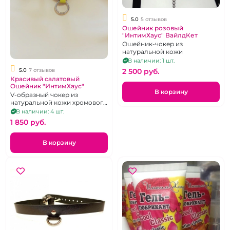
5.0
5 отзывов
Ошейник розовый
"ИнтимХаус" ВайлдКет
Ошейник-чокер из
натуральной кожи
В наличии: 1 шт.
5.0
7 отзывов
2 500 pуб.
Красивый салатовый
Ошейник "ИнтимХаус"
В корзину
V-образный чокер из
натуральной кожи хромового
дубления модного цвета
В наличии: 4 шт.
1 850 pуб.
В корзину