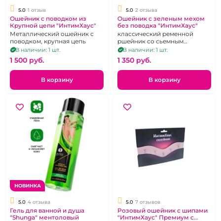
5.0
1 отзыв
5.0
2 отзыва
Ошейник с поводком из
Ошейник с зеленым мехом
Крупной цепи "ИнтимХаус"
без поводка "ИнтимХаус"
Металлический ошейник с
классический ременной
поводком, крупная цепь
ршейник со сьемным
зеленым мехом
В наличии: 1 шт.
В наличии: 1 шт.
1 500 pуб.
1 350 pуб.
В корзину
В корзину
НОВИНКА
5.0
4 отзыва
5.0
7 отзывов
Гель для ванной и душа
Розовый ошейник с шипами
"Shunga" ментоловый
"ИнтимХаус" Премиум с