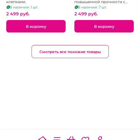
клепками.
повышенной прочности с
колечом
В наличии: 1 шт.
В наличии: 7 шт.
2 499 pуб.
2 499 pуб.
В корзину
В корзину
Смотреть все похожие товары