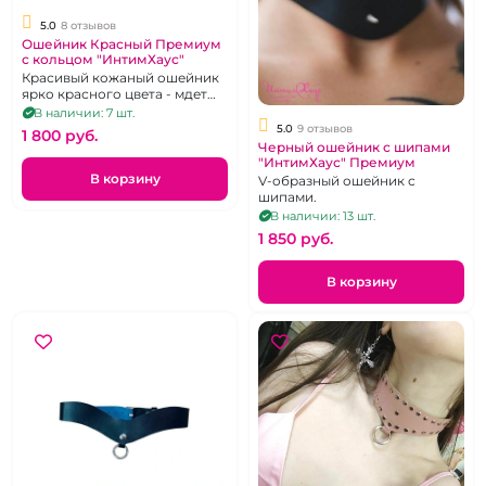
5.0
8 отзывов
Ошейник Красный Премиум
с кольцом "ИнтимХаус"
Красивый кожаный ошейник
ярко красного цвета - мдет
абсолютно всем
В наличии: 7 шт.
5.0
9 отзывов
1 800 pуб.
Черный ошейник с шипами
"ИнтимХаус" Премиум
В корзину
V-образный ошейник с
шипами.
В наличии: 13 шт.
1 850 pуб.
В корзину