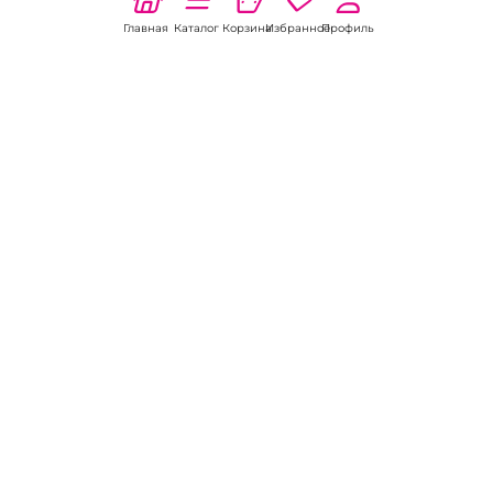
Главная
Каталог
Корзина
Избранное
Профиль
Наши соц
сети:
Если есть
вопросы:
КОНТАКТЫ В НИКЕЛЕ
8 (800) 301-70-69
intimhouse@mail.ru
КАТАЛОГ
Подарки и сувениры