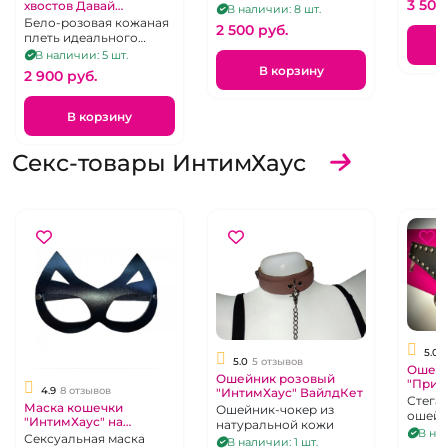
3 500
хвостов Давай
кожи в форме сердца
В наличии: 8 шт.
Поженимся
Бело-розовая кожаная
2 500 pуб.
"ИнтимХаус"
плеть идеального
качества
В наличии: 5 шт.
В корзину
2 900 pуб.
В корзину
Секс-товары ИнтимХаус
5.0
5.0
5 отзывов
Ошейн
Ошейник розовый
"Прим
4.9
8 отзывов
"ИнтимХаус" ВайлдКет
повед
Стега
Маска кошечки
Ошейник-чокер из
черны
ошейн
"ИнтимХаус" на
натуральной кожи
прочн
В нал
резинке черная
Сексуальная маска
В наличии: 1 шт.