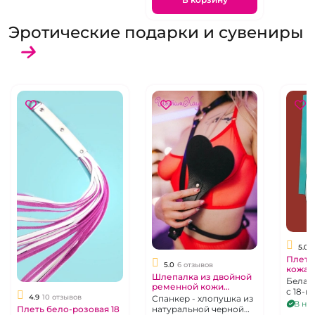
Эротические подарки и сувениры
5.0
Плетк
5.0
6 отзывов
кожан
Шлепалка из двойной
"Инти
Белая
ременной кожи
с 18-ю
"ИнтимХаус" Сердце
4.9
10 отзывов
Спанкер - хлопушка из
идеал
В нал
Любимого
Плеть бело-розовая 18
натуральной черной