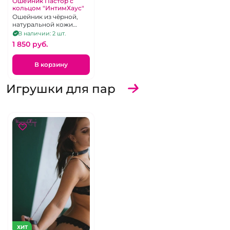
Ошейник Пастор с
кольцом "ИнтимХаус"
Ошейник из чёрной,
натуральной кожи
хромового дубления с
В наличии: 2 шт.
металлической
1 850 pуб.
фурнитурой.
В корзину
Игрушки для пар
ХИТ