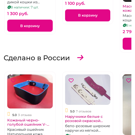
кольцом серебристого
дикой кошки из
1 100 pуб.
цвета в середине.
Маска
натуральной кожи
В наличии: 7 шт.
кожан
хромового дубления,
1 300 pуб.
В корзину
на резинке
Маска
кошки
кожи 
В нал
В корзину
2 790
Сделано в России
5.0
7 отзывов
5.0
3 отзыва
Наручники белые с
Кожаный черно-
розовой окраской
голубой ошейник V-
изнутри "ИнтимХаус"
бело-розовые широкие
образный "ИнтимХаус"
WildCat
Красивый ошейник
наручи из мягкой
Натуральная кожа
тонкой кожи, супер