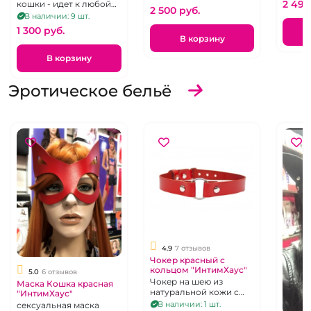
2 499
кошки - идет к любой
2 500 pуб.
форме лица
В наличии: 9 шт.
1 300 pуб.
В корзину
В корзину
Эротическое бельё
4.9
7 отзывов
Чокер красный с
кольцом "ИнтимХаус"
5.0
6 отзывов
Чокер на шею из
Маска Кошка красная
натуральной кожи с
"ИнтимХаус"
металлическим
В наличии: 1 шт.
сексуальная маска