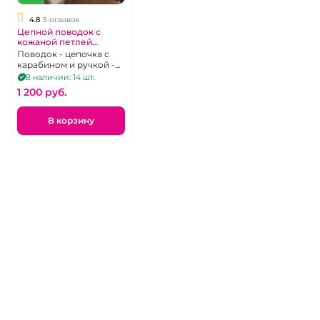
4.8
5 отзывов
Цепной поводок с
кожаной петлей
"ИнтимХаус"
Поводок - цепочка с
карабином и ручкой -
петлей из кожи
В наличии: 14 шт.
черного цвета
1 200 pуб.
В корзину