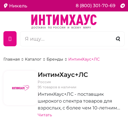
8 (800) 301-70-69
Никель
Главная
Каталог
Бренды
ИнтимХаус+ЛС
ИнтимХаус+ЛС
Россия
95 товаров в наличии
ИнтимХаус+ЛС - поставщик
широкого спектра товаров для
взрослых, с более чем 10-летним
опытом на рынке. Бренд стремится
Читать
сделать вашу личную жизнь ярче и