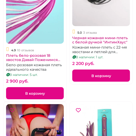
5.0
3 отзыва
Черная кожаная мини-плеть
с белой ручкой "ИнтимХаус"
Кожаная мини-плеть с 22-мя
4.9
10 отзывов
хвостами и петлей для
Плеть бело-розовая 18
запястья в основании.
В наличии: 1 шт.
хвостов Давай Поженимся
2 200 pуб.
"ИнтимХаус"
Бело-розовая кожаная плеть
идеального качества
В наличии: 5 шт.
В корзину
2 900 pуб.
В корзину