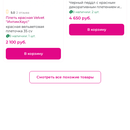
Ателье" Kirsten
Черный педдл с красным
декоративным плетением и
металлическими клепками
В наличии: 2 шт.
5.0
2 отзыва
4 650 pуб.
Плеть красная Velvet
"ИнтимХаус"
красная вельветовая
В корзину
плеточка 35 cv
В наличии: 1 шт.
2 100 pуб.
В корзину
Смотреть все похожие товары