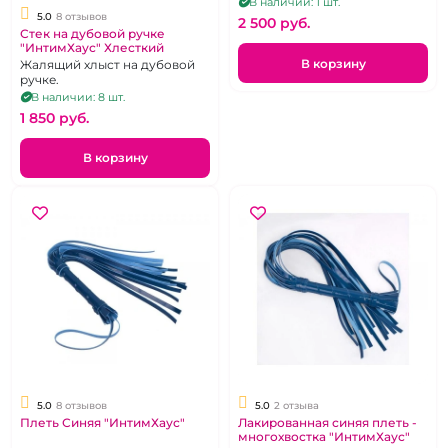
В наличии: 1 шт.
5.0
8 отзывов
2 500 pуб.
Стек на дубовой ручке
"ИнтимХаус" Хлесткий
В корзину
Жалящий хлыст на дубовой
ручке.
В наличии: 8 шт.
1 850 pуб.
В корзину
5.0
8 отзывов
5.0
2 отзыва
Плеть Синяя "ИнтимХаус"
Лакированная синяя плеть -
многохвостка "ИнтимХаус"