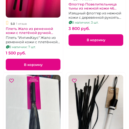
Флоггер Повелительница
тьмы из нежной кожи 46
хвостов "ИнтимХаус"
Изящный флоггер из нежной
кожи с деревянной рукоятью
из Ясеня
В наличии: 3 шт.
5.0
1 отзыв
3 800 pуб.
Плеть Жало из ременной
кожи с плетёной ручкой
"ИнтимХаус"
Плеть "ИнтимХаус" Жало из
В корзину
ременной кожи с плетённой
ручкой
В наличии: 7 шт.
1 500 pуб.
В корзину