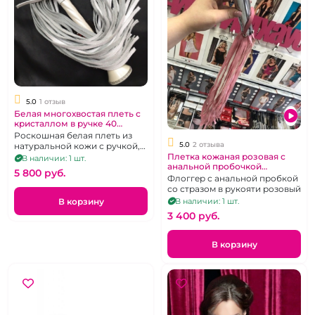
5.0
1 отзыв
Белая многохвостая плеть с
кристаллом в ручке 40
хвостов "BDSM"
Роскошная белая плеть из
5.0
2 отзыва
натуральной кожи с ручкой,
Плетка кожаная розовая с
украшенной стразами
В наличии: 1 шт.
анальной пробочкой
5 800 pуб.
"Тайник"
Флоггер с анальной пробкой
со стразом в рукояти розовый
В корзину
В наличии: 1 шт.
3 400 pуб.
В корзину