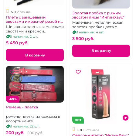
5.0
2 отзыва
Золотая пробка с рыжим
хвостом лисы "ИнтимХаус"
Плеть с замшевыми
хвостами и красной розой на
Маленькая металлическая
ручке "BDSM Арсенал"
Шикарная плеть с замшевыми
золотая пробка цвета с
хвостами и красной
лисьим хвостом, р. S
В наличии: 4 шт.
лакированной ручкой в
В наличии: 2 шт.
3 500 pуб.
форме розы
5 450 pуб.
В корзину
В корзину
-60%
Ремень - плетка
ремень-плетка из кожзама в
ХИТ
ассортименте
В наличии: 22 шт.
5.0
11 отзывов
200 pуб.
500 pуб.
Фаллоимитатор "ИнтимХаус"