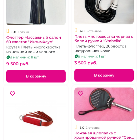
4.8
5 отзывов
5.0
1 отзыв
Плеть многохвостка черная с
Флоггер Массажный салон
белой ручкой "Sitabella"
60 хвостов "ИнтимХаус"
Плеть-флоггер, 26 хвостов,
Крутая Плеть многохвостка
натуральная кожа
из нежной кожи черного
цвета
В наличии: 1 шт.
В наличии: 11 шт.
3 500 pуб.
9 500 pуб.
В корзину
В корзину
5.0
2 отзыва
Кожаная шлепалка с
хромированной ручкой "Секс