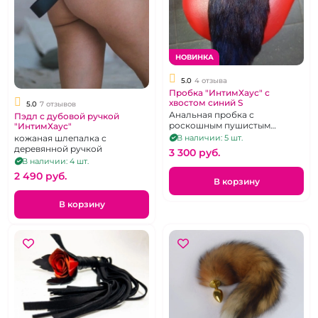
НОВИНКА
5.0
4 отзыва
Пробка "ИнтимХаус" с
хвостом синий S
5.0
7 отзывов
Анальная пробка с
Пэдл с дубовой ручкой
роскошным пушистым
"ИнтимХаус"
хвостом
кожаная шлепалка с
В наличии: 5 шт.
деревянной ручкой
3 300 pуб.
В наличии: 4 шт.
2 490 pуб.
В корзину
В корзину