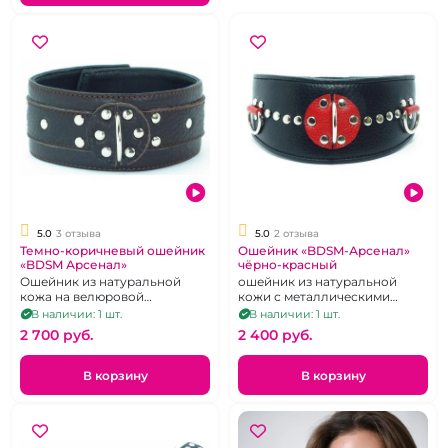
5.0
3 отзыва
5.0
2 отзыва
Темно-коричневый ошейник
Ошейник «BDSM-Арсенал»
«BDSM Арсенал»
чёрно-красный
Ошейник из натуральной
ошейник из натуральной
кожа на велюровой
кожи с металлическими
подкладке изнутри
заклепками.
В наличии: 1 шт.
В наличии: 1 шт.
2 700 pуб.
2 400 pуб.
В корзину
В корзину