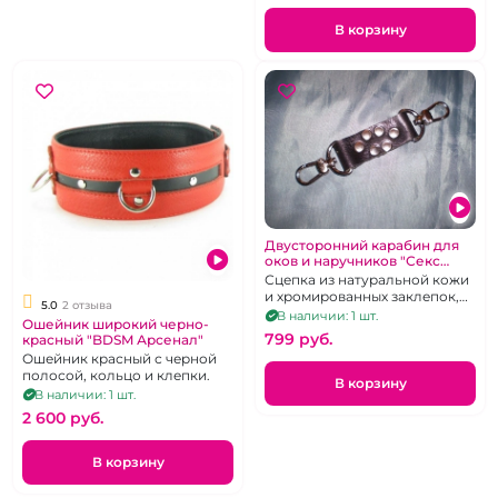
В корзину
Двусторонний карабин для
оков и наручников "Секс
Ателье"
Сцепка из натуральной кожи
и хромированных заклепок,
5.0
2 отзыва
для фиксации БДСМ
В наличии: 1 шт.
Ошейник широкий черно-
атрибутики
799 pуб.
красный "BDSM Арсенал"
Ошейник красный с черной
полосой, кольцо и клепки.
В корзину
В наличии: 1 шт.
2 600 pуб.
В корзину