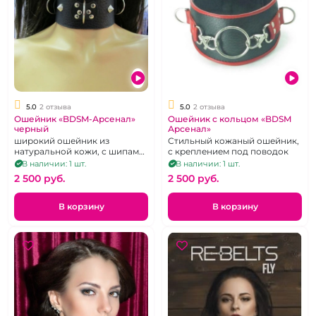
5.0
2 отзыва
5.0
2 отзыва
Ошейник «BDSM-Арсенал»
Ошейник с кольцом «BDSM
черный
Арсенал»
широкий ошейник из
Стильный кожаный ошейник,
натуральной кожи, с шипами
с креплением под поводок
и клепками.
В наличии: 1 шт.
В наличии: 1 шт.
2 500 pуб.
2 500 pуб.
В корзину
В корзину