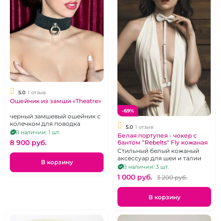
5.0
1 отзыв
Ошейник из замши «Theatre»
-69%
черный замшевый ошейник с
колечком для поводка
5.0
1 отзыв
В наличии: 1 шт.
Белая портупея - чокер с
8 900 pуб.
бантом "Rebelts" Fly кожаная
Стильный белый кожаный
аксессуар для шеи и талии
В корзину
В наличии: 3 шт.
1 000 pуб.
3 200 pуб.
В корзину