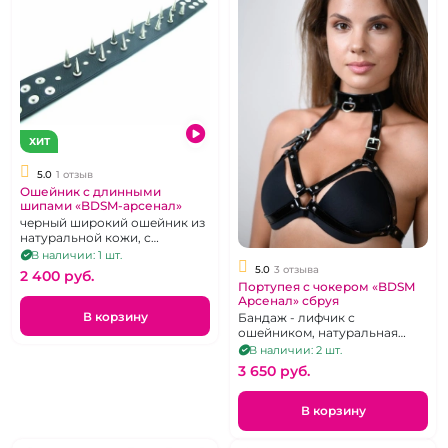
ХИТ
5.0
1 отзыв
Ошейник с длинными
шипами «BDSM-арсенал»
черный широкий ошейник из
натуральной кожи, с
металлическими заклепками
В наличии: 1 шт.
и 2 рядами шипов
5.0
3 отзыва
2 400 pуб.
Портупея с чокером «BDSM
Арсенал» сбруя
В корзину
Бандаж - лифчик с
ошейником, натуральная
кожа.
В наличии: 2 шт.
3 650 pуб.
В корзину