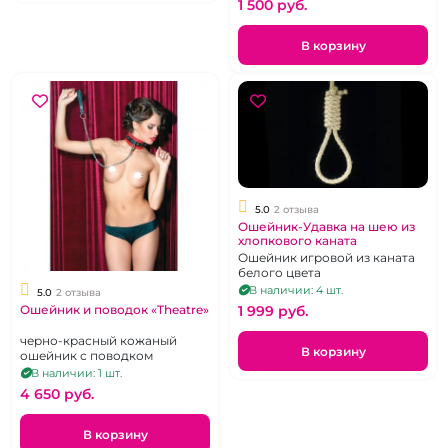
1 500 pуб.
В корзину
5.0
2 отзыва
Ошейник-Удавка на шею из
хлопкового каната
Ошейник игровой из каната
белого цвета
В наличии: 4 шт.
5.0
2 отзыва
1 999 pуб.
Ошейник и поводок «Theatre»
черно-красный кожаный
В корзину
ошейник с поводком
В наличии: 1 шт.
4 650 pуб.
В корзину