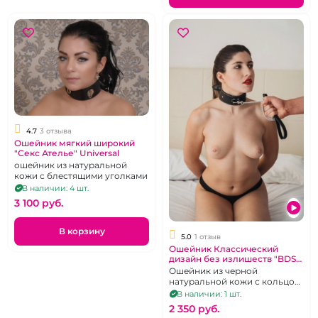
4.7
3 отзыва
Ошейник мягкий широкий
"Секс Ателье" Universal
ошейник из натуральной
кожи с блестящими уголками
В наличии: 4 шт.
3 100 pуб.
В корзину
5.0
1 отзыв
Ошейник Классический
дизайн без излишеств "BDSM
Арсенал"
Ошейник из черной
натуральной кожи с кольцом
и клёпками.
В наличии: 1 шт.
2 350 pуб.