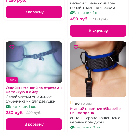
1 250 pуб.
цепной ошейник из трех
цепей, с металлическим
В корзину
кольцом
В наличии: 1 шт.
450 pуб.
1 500 pуб.
В корзину
-55%
Ошейник тонкий со стразами
на тонкую шейку
Серебристый ошейник с
бубенчиками для девушки
5.0
1 отзыв
В наличии: 1 шт.
Мягкий ошейник «Sitabella»
250 pуб.
550 pуб.
из неопрена
синий широкий ошейник с
чёрным поводком
В корзину
В наличии: 2 шт.