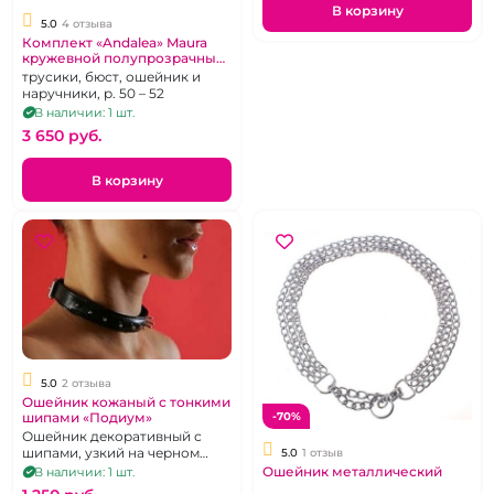
В корзину
5.0
4 отзыва
Комплект «Andalea» Maura
кружевной полупрозрачный
для полненьких
трусики, бюст, ошейник и
наручники, р. 50 – 52
В наличии: 1 шт.
3 650 pуб.
В корзину
5.0
2 отзыва
Ошейник кожаный с тонкими
шипами «Подиум»
-70%
Ошейник декоративный с
шипами, узкий на черном
5.0
1 отзыв
кожаном ремне.
Ошейник металлический
В наличии: 1 шт.