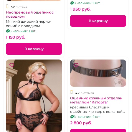
косточка
В наличии: 1 шт.
5.0
1 отзыв
1 950 pуб.
Неопреновый ошейник с
поводком
В корзину
Мягкий широкий черно-
синий с поводком
В наличии: 1 шт.
1 150 pуб.
В корзину
4.7
3 отзыва
Ошейник кожаный отделан
металлом "Каторга"
красивый блестящий
ошейник- чрчкер с кожаной
подкладкой, с кольцом.
В наличии: 1 шт.
2 800 pуб.