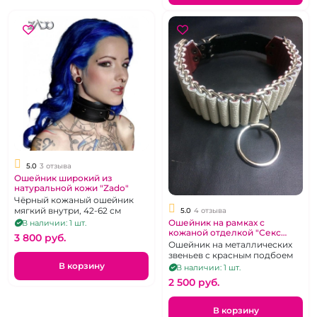
5.0
3 отзыва
Ошейник широкий из
натуральной кожи "Zado"
Чёрный кожаный ошейник
мягкий внутри, 42-62 см
5.0
4 отзыва
Ошейник на рамках с
В наличии: 1 шт.
кожаной отделкой "Секс
3 800 pуб.
Ателье" Bennie
Ошейник на металлических
звеньев с красным подбоем
В корзину
В наличии: 1 шт.
2 500 pуб.
В корзину