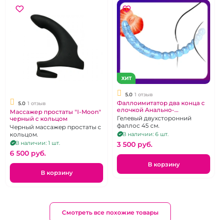
ХИТ
5.0
1 отзыв
Фаллоимитатор два конца с
5.0
1 отзыв
елочкой Анально-
Массажер простаты "I-Moon"
Вагинальный
Гелевый двухсторонний
черный с кольцом
фаллос 45 см.
Черный массажер простаты с
кольцом.
В наличии: 6 шт.
В наличии: 1 шт.
3 500 pуб.
6 500 pуб.
В корзину
В корзину
Смотреть все похожие товары