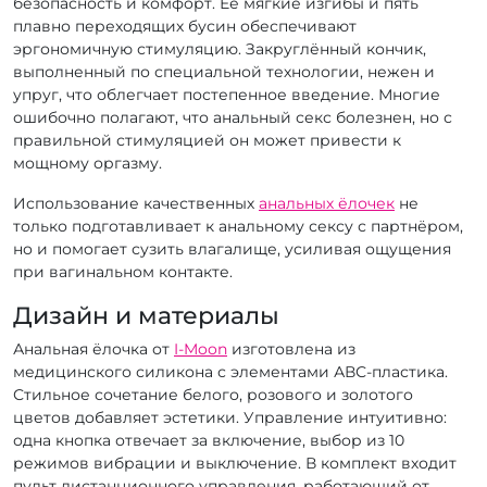
безопасность и комфорт. Её мягкие изгибы и пять
плавно переходящих бусин обеспечивают
эргономичную стимуляцию. Закруглённый кончик,
выполненный по специальной технологии, нежен и
упруг, что облегчает постепенное введение. Многие
ошибочно полагают, что анальный секс болезнен, но с
правильной стимуляцией он может привести к
мощному оргазму.
Использование качественных
анальных ёлочек
не
только подготавливает к анальному сексу с партнёром,
но и помогает сузить влагалище, усиливая ощущения
при вагинальном контакте.
Дизайн и материалы
Анальная ёлочка от
I-Moon
изготовлена из
медицинского силикона с элементами АВС-пластика.
Стильное сочетание белого, розового и золотого
цветов добавляет эстетики. Управление интуитивно:
одна кнопка отвечает за включение, выбор из 10
режимов вибрации и выключение. В комплект входит
пульт дистанционного управления, работающий от