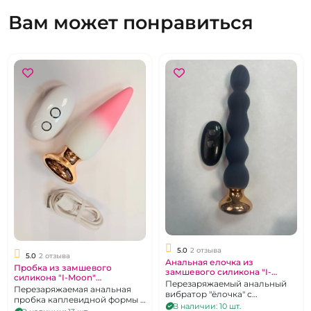
Вам может понравиться
5.0
2 отзыва
5.0
2 отзыва
Анальная елочка из
Пробка из замшевого
замшевого силикона "I-
силикона "I-Moon"
Moon" длинная черная
Перезаряжаемый анальный
перезаряжаемая бело-
Перезаряжаемая анальная
перезаряжаемая на д\у
вибратор "ёлочка" с
розовое амбре на д/у
пробка каплевидной формы с
возможностью
В наличии: 10 шт.
дистанционным