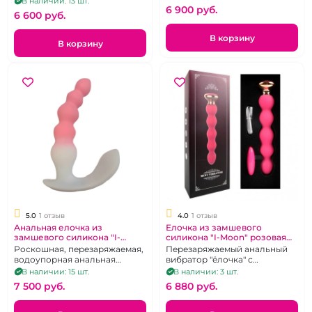
В наличии: 13 шт.
дистанционного управления.
6 900 pуб.
управлением.
6 600 pуб.
В корзину
В корзину
5.0
1 отзыв
4.0
1 отзыв
Анальная елочка из
Елочка из замшевого
замшевого силикона "I-
силикона "I-Moon" розовая
Moon" бело-розовая
рельефная на д.у пульте
Роскошная, перезаряжаемая,
Перезаряжаемый анальный
водоупорная анальная
вибратор "ёлочка" с
ёлочка с дистанционным
возможностью
В наличии: 15 шт.
В наличии: 3 шт.
управлением.
дистанционного управления.
7 500 pуб.
6 880 pуб.