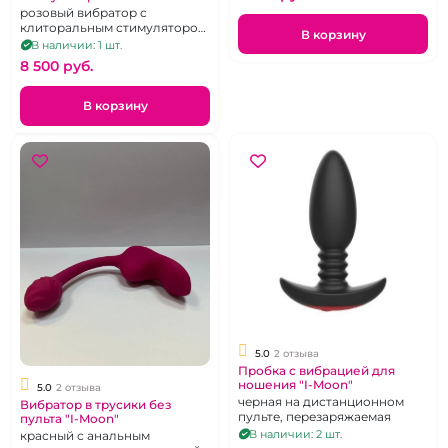
вибрирующей ручкой -
розовый вибратор с
пробкой "I-Moon" розовый
клиторальным стимулятором
В корзину
и анальной пробкой -
В наличии: 1 шт.
двусторонний
8 500 pуб.
В корзину
5.0
2 отзыва
Пробка с вибрацией для
ношения "I-Moon"
5.0
2 отзыва
черная на дистанционном
Вибратор в трусики без
пульте, перезаряжаемая
пульта "I-Moon"
В наличии: 2 шт.
красный с анальным