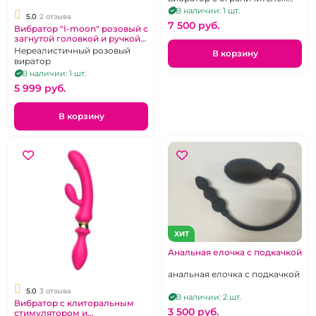
(клиторальным
В наличии: 1 шт.
5.0
2 отзыва
стимулятором) в виде
7 500 pуб.
Вибратор "I-moon" розовый с
мошонки
загнутой головкой и ручкой
кольцом
Нереалистичный розовый
В корзину
виратор
В наличии: 1 шт.
5 999 pуб.
В корзину
ХИТ
Анальная елочка с подкачкой
анальная елочка с подкачкой
5.0
3 отзыва
В наличии: 2 шт.
Вибратор с клиторальным
3 500 pуб.
стимулятором и