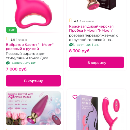
4.8
5 отзывов
Красивая дизайнерская
Пробка I-Moon "I-Moon"
ХИТ
розовая перезаряжаемая с
округлой головкой, на
5.0
1 отзыв
дистанционном пульте
Вибратор Кастет "I-Moon"
В наличии: 1 шт.
управления
розовый с ручкой
8 300 pуб.
Розовый виратор для
стимуляции точки Джи
В корзину
В наличии: 7 шт.
7 000 pуб.
В корзину