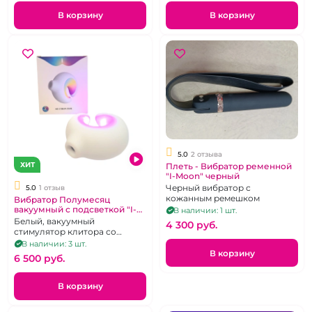
В корзину
В корзину
5.0
2 отзыва
ХИТ
Плеть - Вибратор ременной
"I-Moon" черный
Черный вибратор с
5.0
1 отзыв
кожанным ремешком
Вибратор Полумесяц
вакуумный с подсветкой "I-
В наличии: 1 шт.
Moon"
Белый, вакуумный
4 300 pуб.
стимулятор клитора со
светодиодной подсветкой в
В наличии: 3 шт.
форме полумесяца.
В корзину
6 500 pуб.
В корзину