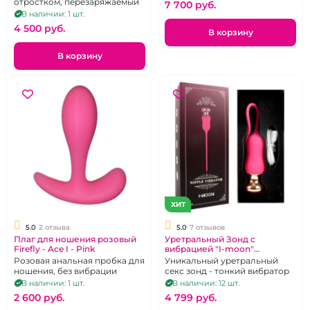
отростком, перезаряжаемый
7 700 pуб.
В наличии: 1 шт.
4 500 pуб.
В корзину
В корзину
ХИТ
5.0
2 отзыва
5.0
7 отзывов
Плаг для ношения розовый
Уретральный Зонд с
Firefly - Ace I - Pink
вибрацией "I-moon"
силиконовый
Розовая анальная пробка для
Уникальный уретральный
ношения, без вибрации
секс зонд - тонкий вибратор
В наличии: 1 шт.
В наличии: 12 шт.
2 600 pуб.
4 799 pуб.