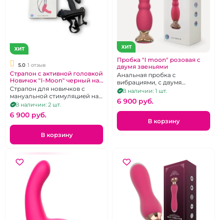
ХИТ
ХИТ
Пробка "I moon" розовая с
5.0
1 отзыв
двумя звеньями
Страпон с активной головкой
Анальная пробка с
Новичок "I-Moon" черный на
вибрациями, с двумя
д/у
Страпон для новичков с
звеньями розового цвета.
В наличии: 1 шт.
мануальной стимуляцией на
6 900 pуб.
магнитной зарядке.
В наличии: 2 шт.
6 900 pуб.
В корзину
В корзину