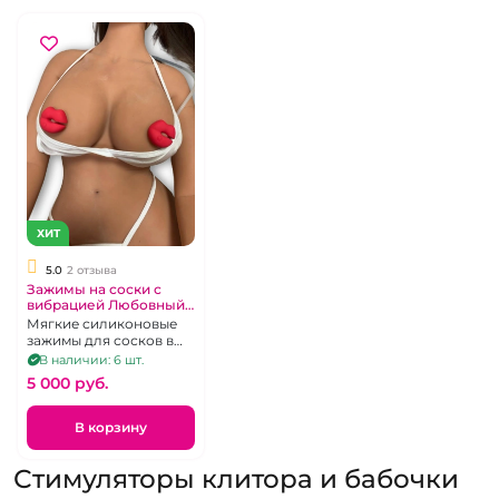
ХИТ
5.0
2 отзыва
Зажимы на соски с
вибрацией Любовный
Трепет "I-moon"
Мягкие силиконовые
красные губки
зажимы для сосков в
перезаряжаемые
виде губ. Красного
В наличии: 6 шт.
цвета с вибрацией на д/
5 000 pуб.
у пульте.
В корзину
Стимуляторы клитора и бабочки