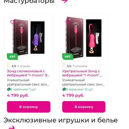
Мастурбаторы
ХИТ
ХИТ
5.0
3 отзыва
5.0
7 отзывов
Зонд силиконовый с
Уретральный Зонд с
вибрацией "I-moon" 9
вибрацией "I-moon"
режимов
силиконовый
Уникальный
Уникальный
уретральный секс зонд
уретральный секс зонд
- тонкий вибратор
- тонкий вибратор
В наличии: 1 шт.
В наличии: 12 шт.
4 799 pуб.
4 799 pуб.
В корзину
В корзину
Эксклюзивные игрушки и белье