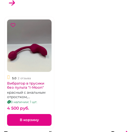
5.0
2 отзыва
Вибратор в трусики
без пульта "I-Moon"
красный с анальным
отростком,
перезаряжаемый
В наличии: 1 шт.
4 500 pуб.
В корзину