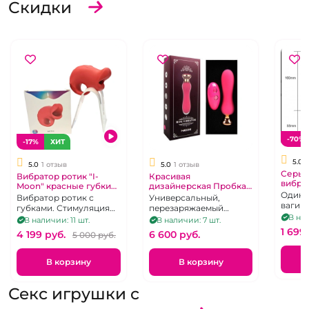
Скидки
-70%
-17%
ХИТ
5.0
5.0
1 отзыв
5.0
1 отзыв
Серый
Вибратор ротик "I-
Красивая
вибра
Moon" красные губки
дизайнерская Пробка
шарик
Один
стимуляция сжатием
из замшевого
Вибратор ротик с
Универсальный,
язычк
силикона "I-Moon"
вагин
губками. Стимуляция
перезаряжаемый
розовая округлая на
1 вибр
В нал
сжатием
анальный вибратор с
В наличии: 11 шт.
В наличии: 7 шт.
дистанционном пульте
в виде
возможностью
1 699
4 199 pуб.
6 600 pуб.
5 000 pуб.
режи
дистанционного
управления
В корзину
В корзину
Секс игрушки c