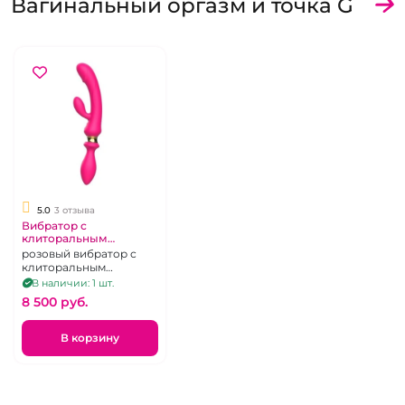
Вагинальный оргазм и точка G
5.0
3 отзыва
Вибратор с
клиторальным
стимулятором и
розовый вибратор с
вибрирующей ручкой -
клиторальным
пробкой "I-Moon"
стимулятором и
В наличии: 1 шт.
розовый
анальной пробкой -
8 500 pуб.
двусторонний
В корзину