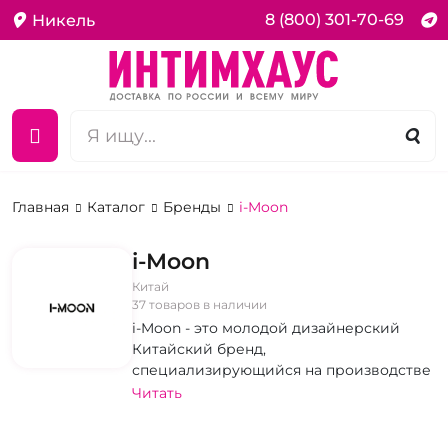
8 (800) 301-70-69
Никель
Главная
Каталог
Бренды
i-Moon
i-Moon
Китай
37 товаров в наличии
i-Moon - это молодой дизайнерский
Китайский бренд,
специализирующийся на производстве
интимных товаров высокого качества.
Читать
Интеллектуальный, интеллигентный,
инновационный. Реально! и Все это для