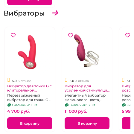
о чем идет речь!
Вибраторы
5.0
3 отзыва
5.0
3 отзыва
5.0
Вибратор для точки G с
Вибратор для
Вибра
клиторальной
усиленной стимуляции
розов
стимуляцией
G зоны с
голов
Перезаряжаемый
элегантный вибратор
Нереа
дополнительным
кольц
вибратор для точки G с
малинового цвета,
розов
стержнем
клиторальной
силиконовый,
В наличии: 1 шт.
В наличии: 3 шт.
В нал
стимуляцией и
перезаряжаемый, 9
4 700 pуб.
11 000 pуб.
5 999
удобной,
режимов
кольцеобразной
ручкой.
В корзину
В корзину