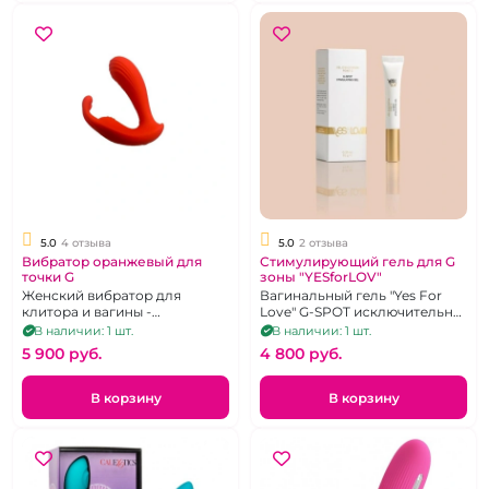
5.0
4 отзыва
5.0
2 отзыва
Вибратор оранжевый для
Стимулирующий гель для G
точки G
зоны "YESforLOV"
Женский вибратор для
Вагинальный гель "Yes For
клитора и вагины -
Love" G-SPOT исключительно
вагинальная пробка
для возбуждения женщин,10
В наличии: 1 шт.
В наличии: 1 шт.
g
5 900 pуб.
4 800 pуб.
В корзину
В корзину