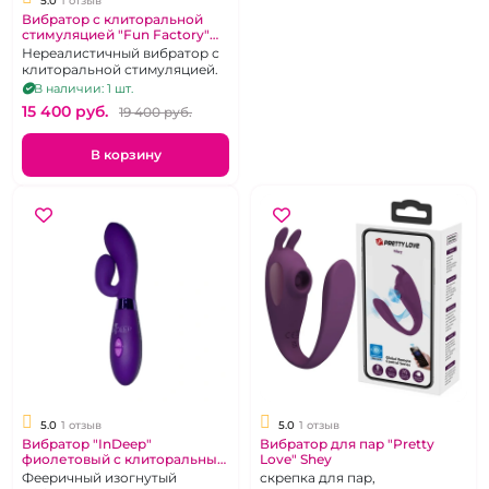
5.0
1 отзыв
Вибратор с клиторальной
стимуляцией "Fun Factory"
Lady Bi фиолетовый
Нереалистичный вибратор с
клиторальной стимуляцией.
В наличии: 1 шт.
15 400 pуб.
19 400 pуб.
В корзину
5.0
1 отзыв
5.0
1 отзыв
Вибратор "InDeep"
Вибратор для пар "Pretty
фиолетовый с клиторальным
Love" Shey
стимулятором
Фееричный изогнутый
скрепка для пар,