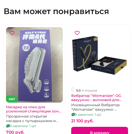
Вам может понравиться
5.0
6 отзывов
Вибратор "Womanizer" OG
ХИТ
вакуумно - волновой для
стимуляции G зоны серого
Иновационный Вибратор
Насадка на член для
цвета
"Womanizer" вакуумно-
усиленной стимуляции зоны
волновой для стимуляции G
В наличии: 1 шт.
G "Wolf s"
Прозрачная открытая
зоны серого цвета
21 100 pуб.
насадка с пупырышками и
подхватом мошонки
В наличии: 1 шт.
700 pуб.
В корзину