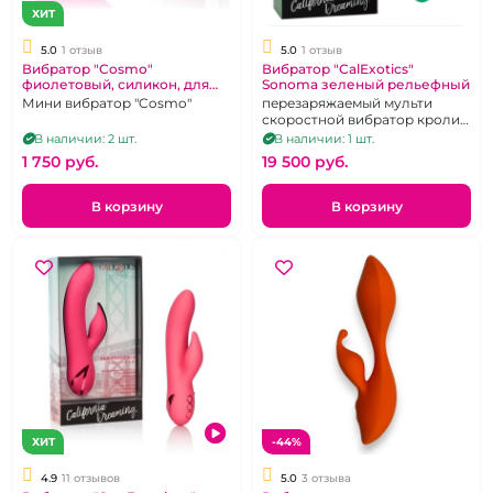
ХИТ
5.0
1 отзыв
5.0
1 отзыв
Вибратор "Cosmo"
Вибратор "CalExotics"
фиолетовый, силикон, для
Sonoma зеленый рельефный
точки G и клитора
Мини вибратор "Cosmo"
перезаряжаемый мульти
скоростной вибратор кролик
из бесшовного материала с
В наличии: 2 шт.
В наличии: 1 шт.
дополнительной обработкой
1 750 pуб.
19 500 pуб.
В корзину
В корзину
ХИТ
-44%
4.9
11 отзывов
5.0
3 отзыва