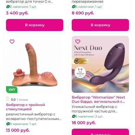
вибратор для точки G и
перезаряжаемая
клитеральной стимуляцией
В наличии: 1 шт.
В наличии: 1 шт.
3 400 pуб.
8 690 pуб.
В корзину
В корзину
ХИТ
Вибратор "Womanizer" Next
5.0
1 отзыв
Duo бардо. вагинальный с
Вибратор с тройной
клитор сосущим эффектом.
Уникальный вибратор с
стимуляцией
Не оригинальная упаковка
погружной частью для
реалистичный вибратор с
стимуляции зоны Джи и
В наличии: 2 шт.
возвратно-поступательными
вакуумно-волновой
18 000 pуб.
движениями, двумя
В наличии: 1 шт.
клиторальной стимуляцией
дополнительными
13 000 pуб.
стимулирующими зонами и
В корзину