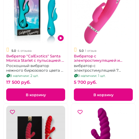
5.0
4 отзыва
5.0
1 отзыв
Вибратор "CalExotics" Santa
Вибратор с
Monica Starlet с пульсацией в
электростимуляцией и
зоне G, бирюзовый
клиторальной стимуляцией
Роскошный вибратор
вибратор с
"Pretty love" Ingram розовый
нежного бирюзового цвета из
электростимуляцией 7
силикона с пульсацией для
режимов вибрации и 1 режим
В наличии: 2 шт.
В наличии: 1 шт.
точки G и клиторальным
электростимуляции
17 500 pуб.
5 700 pуб.
стимулятором.
В корзину
В корзину