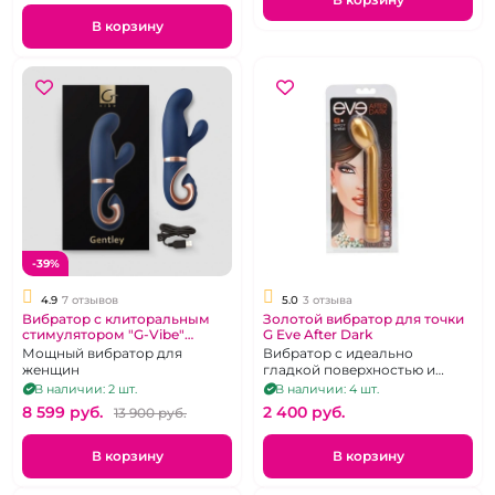
подогревом на д/у пульте, 9
режимов вибрации, 3 режима
В корзину
фрикций
-39%
4.9
7 отзывов
5.0
3 отзыва
Вибратор с клиторальным
Золотой вибратор для точки
стимулятором "G-Vibe"
G Eve After Dark
Gentley синий
Мощный вибратор для
Вибратор с идеально
женщин
гладкой поверхностью и
увеличенной головкой для
В наличии: 2 шт.
В наличии: 4 шт.
стимуляции точки G
8 599 pуб.
2 400 pуб.
13 900 pуб.
В корзину
В корзину