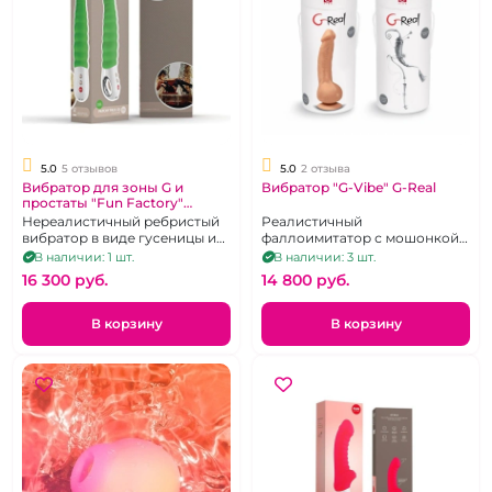
5.0
5 отзывов
5.0
2 отзыва
Вибратор для зоны G и
Вибратор "G-Vibe" G-Real
простаты "Fun Factory"
Patchy Paul G5 зеленый,
Нереалистичный ребристый
Реалистичный
рельефный
вибратор в виде гусеницы из
фаллоимитатор с мошонкой
медицинского силикона.
на присоске,
В наличии: 1 шт.
В наличии: 3 шт.
перезаряжаемый
16 300 pуб.
14 800 pуб.
В корзину
В корзину