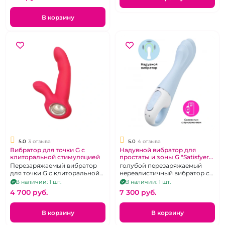
В корзину
5.0
3 отзыва
5.0
4 отзыва
Вибратор для точки G с
Надувной вибратор для
клиторальной стимуляцией
простаты и зоны G "Satisfyer"
Air pump
Перезаряжаемый вибратор
голубой перезаряжаемый
для точки G с клиторальной
нереалистичный вибратор с
стимуляцией и удобной,
увеличением в диаметре
В наличии: 1 шт.
В наличии: 1 шт.
кольцеобразной ручкой.
4 700 pуб.
7 300 pуб.
В корзину
В корзину