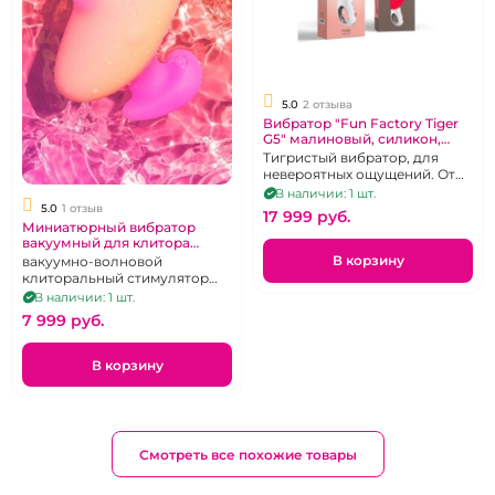
5.0
2 отзыва
Вибратор "Fun Factory Tiger
G5" малиновый, силикон,
рельефный, с клиторальным
Тигристый вибратор, для
стимулятором, перезаря
невероятных ощущений. От
лидирующего
В наличии: 1 шт.
производителя. "Fun Factory"
5.0
1 отзыв
17 999 pуб.
Миниатюрный вибратор
вакуумный для клитора
ROMP "Kiss"
В корзину
вакуумно-волновой
клиторальный стимулятор
ROMP Kiss. желто-розовый
В наличии: 1 шт.
градиент
7 999 pуб.
В корзину
Смотреть все похожие товары