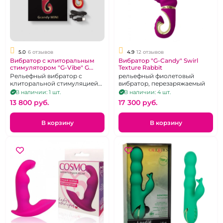
5.0
6 отзывов
4.9
12 отзывов
Вибратор с клиторальным
Вибратор "G-Candy" Swirl
стимулятором "G-Vibe" G
Texture Rabbit
Candy mini красный
Рельефный вибратор с
рельефный фиолетовый
рельефный
клиторальной стимуляцией
вибратор, перезаряжаемый
красно-кораллового цвета.
В наличии: 1 шт.
В наличии: 4 шт.
13 800 pуб.
17 300 pуб.
В корзину
В корзину