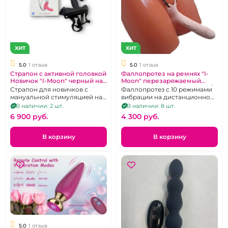
ХИТ
ХИТ
5.0
1 отзыв
5.0
1 отзыв
Страпон с активной головкой
Фаллопротез на ремнях "I-
Новичок "I-Moon" черный на
Moon" перезаряжаемый
д/у
телесный с вибрацией на д/у
Страпон для новичков с
Фаллопротез с 10 режимами
мануальной стимуляцией на
вибрации на дистанционном
магнитной зарядке.
управлении, на регулируемых
В наличии: 2 шт.
В наличии: 8 шт.
ремешках
6 900 pуб.
4 300 pуб.
В корзину
В корзину
5.0
1 отзыв