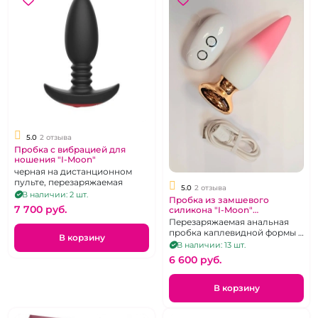
5.0
2 отзыва
Пробка с вибрацией для
ношения "I-Moon"
черная на дистанционном
пульте, перезаряжаемая
5.0
2 отзыва
В наличии: 2 шт.
Пробка из замшевого
7 700 pуб.
силикона "I-Moon"
перезаряжаемая бело-
Перезаряжаемая анальная
розовое амбре на д/у
пробка каплевидной формы с
В корзину
дистанционным
В наличии: 13 шт.
управлением.
6 600 pуб.
В корзину