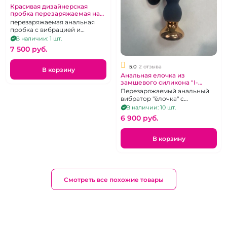
Красивая дизайнерская
пробка перезаряжаемая на
дистанционном управлении
перезаряжаемая анальная
"I-Moon"
пробка с вибрацией и
подогревом на
В наличии: 1 шт.
радиоуправлении
7 500 pуб.
5.0
2 отзыва
В корзину
Анальная елочка из
замшевого силикона "I-
Moon" длинная черная
Перезаряжаемый анальный
перезаряжаемая на д\у
вибратор "ёлочка" с
возможностью
В наличии: 10 шт.
дистанционного управления.
6 900 pуб.
В корзину
Смотреть все похожие товары