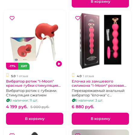
В корзину
-17%
ХИТ
5.0
1 отзыв
4.0
1 отзыв
Вибратор ротик "I-Moon"
Елочка из замшевого
красные губки стимуляция
силикона "I-Moon" розовая
сжатием
рельефная на д.у пульте
Вибратор ротик с губками.
Перезаряжаемый анальный
Стимуляция сжатием
вибратор "ёлочка" с
возможностью
В наличии: 11 шт.
В наличии: 3 шт.
дистанционного управления.
4 199 pуб.
6 880 pуб.
5 000 pуб.
В корзину
В корзину