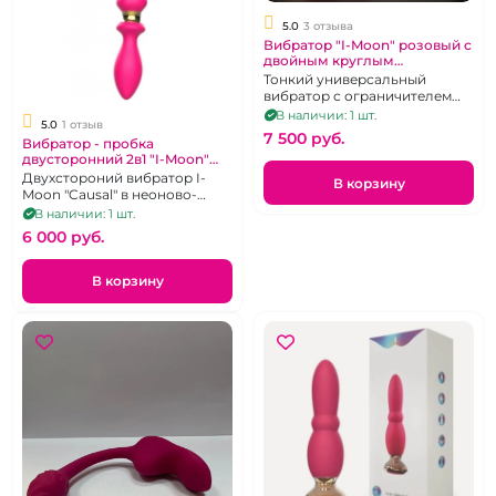
5.0
3 отзыва
Вибратор "I-Moon" розовый с
двойным круглым
клиторальным
Тонкий универсальный
стимулятором
вибратор с ограничителем
(клиторальным
В наличии: 1 шт.
5.0
1 отзыв
стимулятором) в виде
7 500 pуб.
Вибратор - пробка
мошонки
двусторонний 2в1 "I-Moon"
розовый
Двухстороний вибратор I-
В корзину
Moon "Causal" в неоново-
розовой расцветке
В наличии: 1 шт.
6 000 pуб.
В корзину