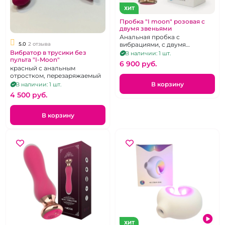
ХИТ
Пробка "I moon" розовая с
двумя звеньями
Анальная пробка с
5.0
2 отзыва
вибрациями, с двумя
звеньями розового цвета.
Вибратор в трусики без
В наличии: 1 шт.
пульта "I-Moon"
6 900 pуб.
красный с анальным
отростком, перезаряжаемый
В корзину
В наличии: 1 шт.
4 500 pуб.
В корзину
ХИТ