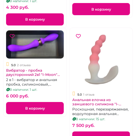
В наличии: 1 шт.
4 300 pуб.
В корзину
В корзину
5.0
2 отзыва
Вибратор - пробка
двусторонний 2в1 "I-Moon"
фиолетовый
2 в 1 - вибратор и анальная
пробка, силиконовый,
перезаряжаемый, 10 режимов,
В наличии: 1 шт.
водонепроницаемый
5.0
1 отзыв
6 000 pуб.
Анальная елочка из
замшевого силикона "I-
Moon" бело-розовая
В корзину
Роскошная, перезаряжаемая,
водоупорная анальная
ёлочка с дистанционным
В наличии: 15 шт.
управлением.
7 500 pуб.