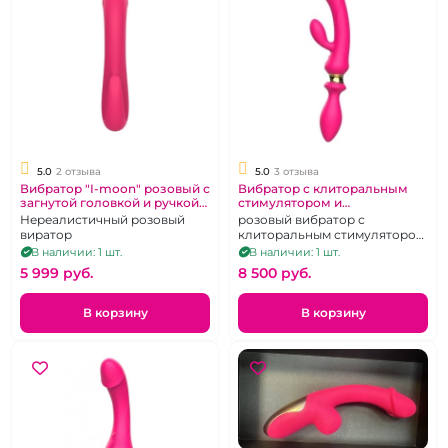
5.0
2 отзыва
5.0
3 отзыва
Вибратор "I-moon" розовый с
Вибратор с клиторальным
загнутой головкой и ручкой
стимулятором и
кольцом
вибрирующей ручкой -
Нереалистичный розовый
розовый вибратор с
пробкой "I-Moon" розовый
виратор
клиторальным стимулятором
и анальной пробкой -
В наличии: 1 шт.
В наличии: 1 шт.
двусторонний
5 999 pуб.
8 500 pуб.
В корзину
В корзину