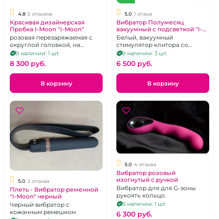
4.8
5 отзывов
5.0
1 отзыв
Красивая дизайнерская
Вибратор Полумесяц
Пробка I-Moon "I-Moon"
вакуумный с подсветкой "I-
Moon"
розовая перезаряжаемая с
Белый, вакуумный
округлой головкой, на
стимулятор клитора со
дистанционном пульте
светодиодной подсветкой в
В наличии: 1 шт.
В наличии: 3 шт.
управления
форме полумесяца.
8 300 pуб.
6 500 pуб.
В корзину
В корзину
5.0
4 отзыва
Вибратор розовый
изогнутый с ручкой
5.0
2 отзыва
Вибратор для для G-зоны
Плеть - Вибратор ременной
рукоять кольцо.
"I-Moon" черный
В наличии: 1 шт.
Черный вибратор с
кожанным ремешком
6 300 pуб.