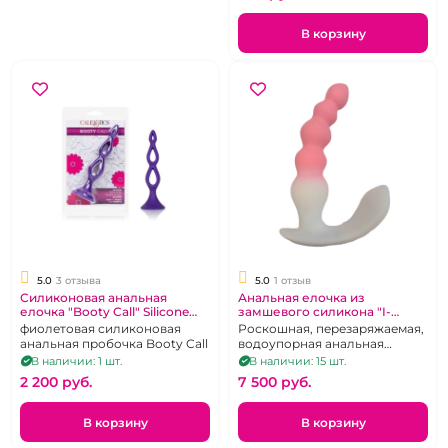
В корзину
5.0
3 отзыва
5.0
1 отзыв
Силиконовая анальная
Анальная елочка из
елочка "Booty Call" Silicone
замшевого силикона "I-
Triple Probe
Moon" бело-розовая
фиолетовая силиконовая
Роскошная, перезаряжаемая,
анальная пробочка Booty Call
водоупорная анальная
ёлочка с дистанционным
В наличии: 1 шт.
В наличии: 15 шт.
управлением.
2 200 pуб.
7 500 pуб.
В корзину
В корзину