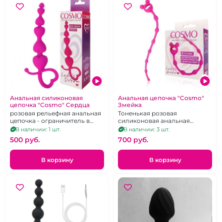
Анальная силиконовая
Анальная цепочка "Cosmo"
цепочка "Cosmo" Сердца
Змейка
розовая рельефная анальная
Тоненькая розовая
цепочка - ограничитель в
силиконовая анальная
виде сердечка
цепочка
В наличии: 1 шт.
В наличии: 3 шт.
500 pуб.
700 pуб.
В корзину
В корзину