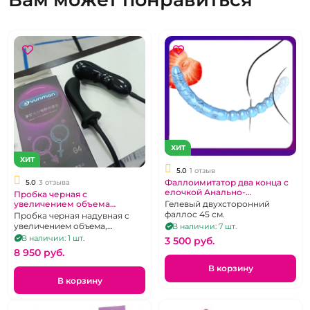
ХИТ
ХИТ
5.0
1 отзыв
Фаллоимитатор два конца с
5.0
3 отзыва
елочкой Анально-
Пробка черная с
Вагинальный
Гелевый двухсторонний
увеличением объема
автоматическая "Yunman"
фаллос 45 см.
Пробка черная надувная с
увеличением объема,
В наличии: 7 шт.
автоматическая
В наличии: 1 шт.
3 500 pуб.
8 950 pуб.
В корзину
В корзину