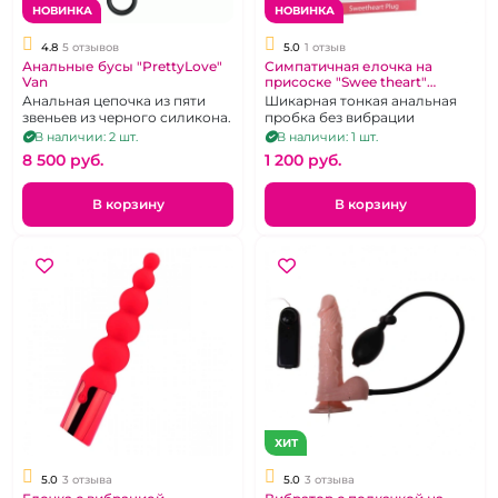
НОВИНКА
НОВИНКА
4.8
5 отзывов
5.0
1 отзыв
Анальные бусы "PrettyLove"
Симпатичная елочка на
Van
присоске "Swee theart"
розовая
Анальная цепочка из пяти
Шикарная тонкая анальная
звеньев из черного силикона.
пробка без вибрации
В наличии: 2 шт.
В наличии: 1 шт.
8 500 pуб.
1 200 pуб.
В корзину
В корзину
ХИТ
5.0
3 отзыва
5.0
3 отзыва