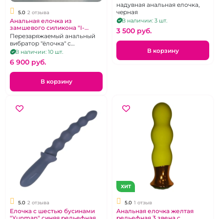
надувная анальная елочка,
черная
5.0
2 отзыва
Анальная елочка из
В наличии: 3 шт.
замшевого силикона "I-
3 500 pуб.
Moon" длинная черная
Перезаряжаемый анальный
перезаряжаемая на д\у
вибратор "ёлочка" с
возможностью
В корзину
В наличии: 10 шт.
дистанционного управления.
6 900 pуб.
В корзину
ХИТ
5.0
2 отзыва
5.0
1 отзыв
Елочка с шестью бусинами
Анальная елочка желтая
"Yunman" синяя рельефная
рельефная 3 звена с