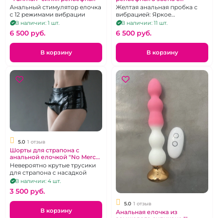
кристаллом
Анальный стимулятор елочка
Желтая анальная пробка с
с 12 режимами вибрации
вибрацией: Яркое
удовольствие и новые
В наличии: 1 шт.
В наличии: 11 шт.
ощущения
6 500 pуб.
6 500 pуб.
В корзину
В корзину
5.0
1 отзыв
Шорты для страпона с
анальной елочкой "No Mercy"
Craizer
Невероятно крутые трусики
для страпона с насадкой
В наличии: 4 шт.
3 500 pуб.
5.0
1 отзыв
В корзину
Анальная елочка из