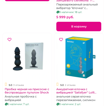
замшевого силикона "I-
Moon" бело-розовое амбре
Перезаряжаемый анальный
перезаряжаемая на д/у
вибратор "ёлочка" с
возможностью
В наличии: 18 шт.
дистанционного управления.
5 999 pуб.
В корзину
5.0
3 отзыва
5.0
2 отзыва
Пробка черная на присоске с
Аккуратная елочка с
беспроводым пультом Shock
вибрацией "Satisfyer" Lolli
Plug 2
Анальная пробочка с
анальная серая елочка
вибрацией
перезапяжаемая, силикон
В наличии: 7 шт.
В наличии: 2 шт.