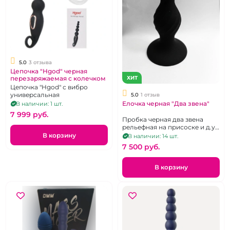
5.0
3 отзыва
Цепочка "Hgod" черная
ХИТ
перезаряжаемая с колечком
Цепочка "Hgod" с вибро
универсальная
5.0
1 отзыв
Елочка черная "Два звена"
В наличии: 1 шт.
7 999 pуб.
Пробка черная два звена
рельефная на присоске и д.у
пульте
В корзину
В наличии: 14 шт.
7 500 pуб.
В корзину