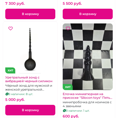
7 300 pуб.
5 500 pуб.
В корзину
В корзину
ХИТ
Уретральный зонд с
вибрацией черный силикон
Чёрный зонд для мужской и
ХИТ
женской уретральной
мастурбации. 7 режимов
Елочка миниатюрная на
В наличии: 8 шт.
вибрации.
присоске "Silocon toys" Пять
5 000 pуб.
пальчиков черная
минипробочка для ноичков с
4 звеньями
В корзину
В наличии: 1 шт.
600 pуб.