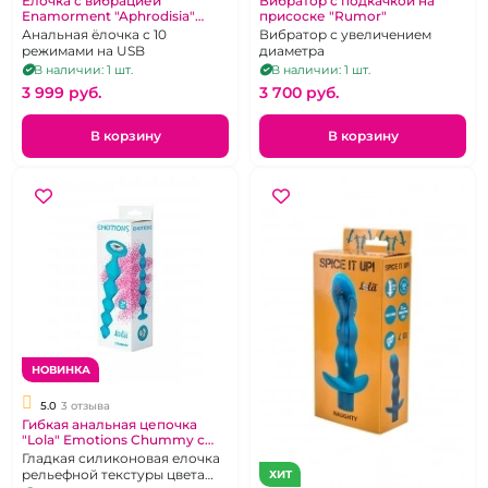
Елочка с вибрацией
Вибратор с подкачкой на
Enamorment "Aphrodisia"
присоске "Rumor"
красная
Анальная ёлочка с 10
Вибратор с увеличением
режимами на USB
диаметра
В наличии: 1 шт.
В наличии: 1 шт.
3 999 pуб.
3 700 pуб.
В корзину
В корзину
НОВИНКА
5.0
3 отзыва
Гибкая анальная цепочка
"Lola" Emotions Chummy с
кристаллом
Гладкая силиконовая елочка
рельефной текстуры цвета
ХИТ