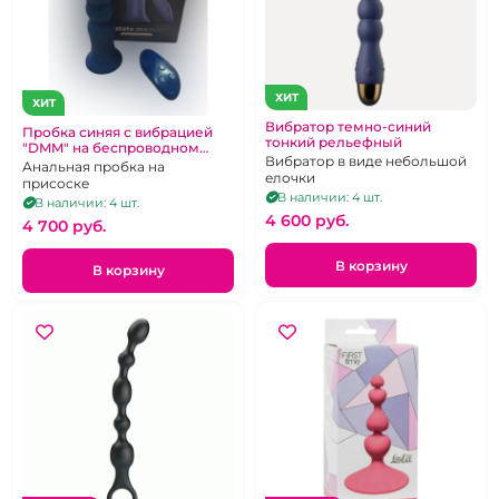
ХИТ
ХИТ
Вибратор темно-синий
Пробка синяя с вибрацией
тонкий рельефный
"DMM" на беспроводном
Вибратор в виде небольшой
пульте
Анальная пробка на
елочки
присоске
В наличии: 4 шт.
В наличии: 4 шт.
4 600 pуб.
4 700 pуб.
В корзину
В корзину