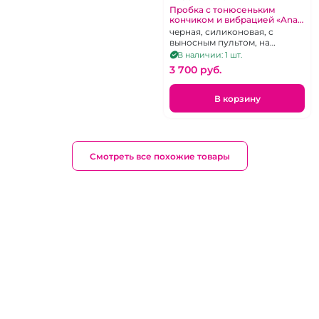
Пробка с тонюсеньким
кончиком и вибрацией «Anal
fantasy» Якорь с 4 режимами
черная, силиконовая, с
выносным пультом, на
кончике 2 шарика
В наличии: 1 шт.
3 700 pуб.
В корзину
Смотреть все похожие товары