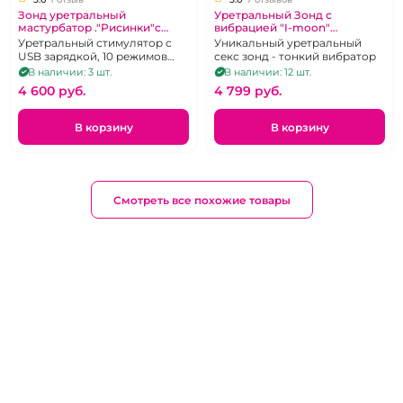
Зонд уретральный
Уретральный Зонд с
мастурбатор ."Рисинки"с
вибрацией "I-moon"
вибрацией
силиконовый
Уретральный стимулятор с
Уникальный уретральный
USB зарядкой, 10 режимов
секс зонд - тонкий вибратор
вибрации
В наличии: 3 шт.
В наличии: 12 шт.
4 600 pуб.
4 799 pуб.
В корзину
В корзину
Смотреть все похожие товары