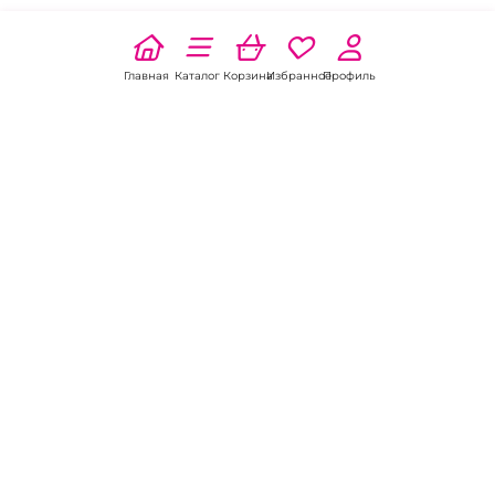
Главная
Каталог
Корзина
Избранное
Профиль
Наши соц
сети:
Если есть
вопросы:
КОНТАКТЫ В НИКЕЛЕ
8 (800) 301-70-69
intimhouse@mail.ru
КАТАЛОГ