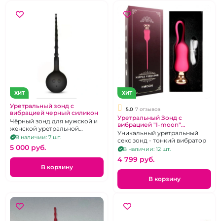
ХИТ
ХИТ
Уретральный зонд с
5.0
7 отзывов
вибрацией черный силикон
Уретральный Зонд с
Чёрный зонд для мужской и
вибрацией "I-moon"
женской уретральной
силиконовый
Уникальный уретральный
мастурбации. 7 режимов
В наличии: 7 шт.
секс зонд - тонкий вибратор
вибрации.
5 000 pуб.
В наличии: 12 шт.
4 799 pуб.
В корзину
В корзину