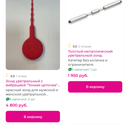
5.0
2 отзыва
Толстый металлический
уретральный зонд
Катетер без колечка и
ограничителя.
В наличии: 1 шт.
1 950 pуб.
5.0
1 отзыв
Зонд уретральный с
вибрацией "Тонкая цепочка"
В корзину
10 режимов
красный зонд для мужской и
женской уретральной
мастурбации с вибрацией,
В наличии: 2 шт.
перезаряжаемый, 10 режимов
4 800 pуб.
В корзину