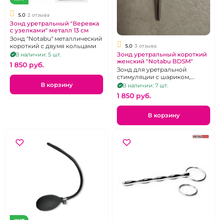
5.0
2 отзыва
Зонд уретральный "Веревка
с узелками" металл 13 см
Зонд "Notabu" металлический
короткий с двумя кольцами
5.0
3 отзыва
Зонд уретральный короткий
В наличии: 5 шт.
женский "Notabu BDSM"
1 850 pуб.
Зонд для уретральной
стимуляции с шариком,
металл
В корзину
В наличии: 7 шт.
1 850 pуб.
В корзину