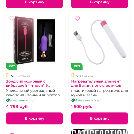
В корзину
В корзину
ХИТ
ХИТ
5.0
3 отзыва
5.0
1 отзыв
Зонд силиконовый с
Нагревательный элемент
вибрацией "I-moon" 9
для Вагин, попок, ротиков
режимов
Уникальный уретральный
пластиковый нагреватель для
секс зонд - тонкий вибратор
кукол и вагин
В наличии: 1 шт.
В наличии: 2 шт.
4 799 pуб.
1 500 pуб.
В корзину
В корзину