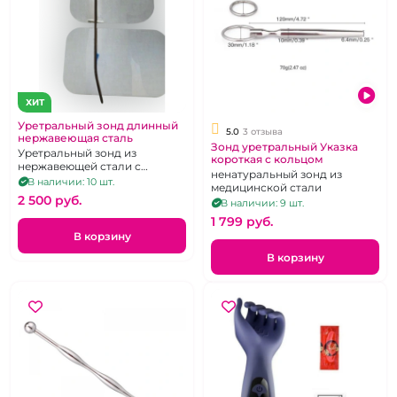
ХИТ
Уретральный зонд длинный
5.0
3 отзыва
нержавеющая сталь
Зонд уретральный Указка
Уретральный зонд из
короткая с кольцом
нержавеющей стали с
ненатуральный зонд из
изгибом и заостренным
В наличии: 10 шт.
медицинской стали
кончиком
2 500 pуб.
В наличии: 9 шт.
1 799 pуб.
В корзину
В корзину