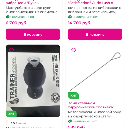
вибрацией "Рука
"Satisfaction" Сutie Lush с
Незнакомки"
вибрацией и всасыванием
Мастурбатор в виде руки
сочная попка из киберкожи с
Инопланетянки из силикона,
вибрацией и всасыванием,
перезаряжаемый, 9 режимов
голосовое сопровождение,
В наличии: 1 шт.
В наличии: 6 шт.
перезаряжаемая
6 700 pуб.
14 700 pуб.
В корзину
В корзину
ХИТ
Зонд стальной
хирургический "Воячека"
пуговчатый
металлический носовой зонд
ХИТ
из хирургической стали
В наличии: 1 шт.
5.0
1 отзыв
999 pуб.