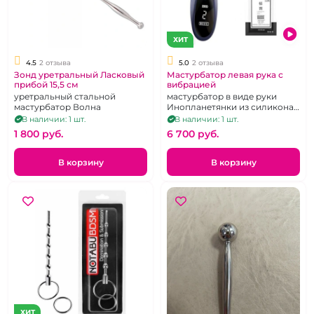
ХИТ
4.5
2 отзыва
5.0
2 отзыва
Зонд уретральный Ласковый
Мастурбатор левая рука с
прибой 15,5 см
вибрацией
уретральный стальной
мастурбатор в виде руки
мастурбатор Волна
Инопланетянки из силикона,
перезаряжаемый, 9 режимов
В наличии: 1 шт.
В наличии: 1 шт.
1 800 pуб.
6 700 pуб.
В корзину
В корзину
ХИТ