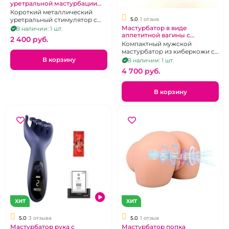
уретральной мастурбации
"Notabu" металлический
Короткий металлический
короткий с кольцом
уретральный стимулятор с
5.0
1 отзыв
кольцом
Мастурбатор в виде
В наличии: 1 шт.
аппетитной вагины с
2 400 pуб.
вибрацией
Компактный мужской
мастурбатор из киберкожи с
вибрацией в виде вагины и
В корзину
В наличии: 1 шт.
ануса.
4 700 pуб.
В корзину
ХИТ
ХИТ
5.0
3 отзыва
5.0
1 отзыв
Мастурбатор рука с
Мастурбатор попка