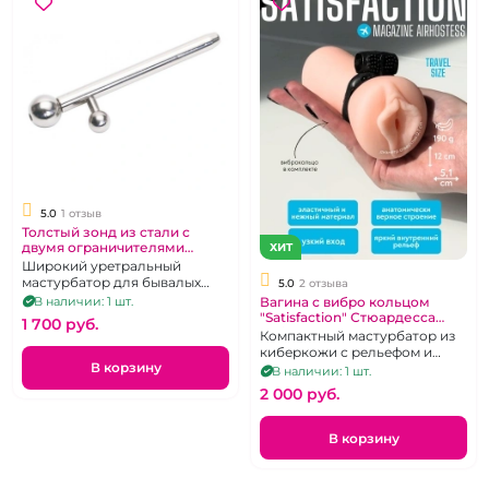
5.0
1 отзыв
Толстый зонд из стали с
двумя ограничителями
ХИТ
«Notabu»
Широкий уретральный
мастурбатор для бывалых
5.0
2 отзыва
экспериментаторов
В наличии: 1 шт.
Вагина с вибро кольцом
"Satisfaction" Стюардесса
1 700 pуб.
киберкожа
Компактный мастурбатор из
киберкожи с рельефом и
В корзину
эрекционным кольцом с
В наличии: 1 шт.
вибрацией
2 000 pуб.
В корзину