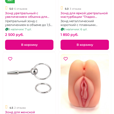
ХИТ
5.0
6 отзывов
5.0
3 отзыва
Зонд уретральный с
Зонд для яркой уретральной
увеличением объема для
мастурбации "Гладко
продвинутого Медфетиша с
стелишь - Жестко спать"
Уретральный зонд с
Зонд металлический
Грушей
металл 13 см
увеличением в объеме до 1,5
короткий с плавными
см в диаметре
переходамии с двумя
В наличии: 7 шт.
В наличии: 6 шт.
кольцами
2 500 pуб.
1 850 pуб.
В корзину
В корзину
4.5
2 отзыва
Зонд для женской