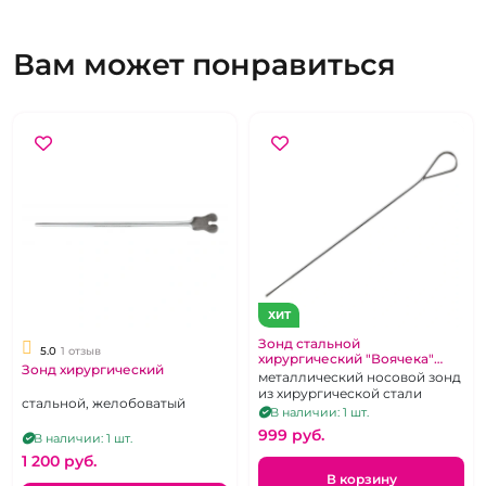
Вам может понравиться
ХИТ
Зонд стальной
5.0
1 отзыв
хирургический "Воячека"
Зонд хирургический
пуговчатый
металлический носовой зонд
из хирургической стали
стальной, желобоватый
В наличии: 1 шт.
999 pуб.
В наличии: 1 шт.
1 200 pуб.
В корзину