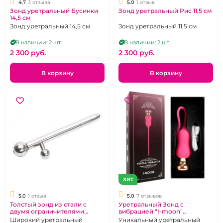
4.7
3 отзыва
5.0
1 отзыв
Зонд уретральный Бусинки
Зонд уретральный Рис 11,5 см
14,5 см
Зонд уретральный 14,5 см
Зонд уретральный 11,5 см
В наличии: 2 шт.
В наличии: 2 шт.
2 300 pуб.
2 300 pуб.
В корзину
В корзину
ХИТ
5.0
1 отзыв
5.0
7 отзывов
Толстый зонд из стали с
Уретральный Зонд с
двумя ограничителями
вибрацией "I-moon"
«Notabu»
силиконовый
Широкий уретральный
Уникальный уретральный