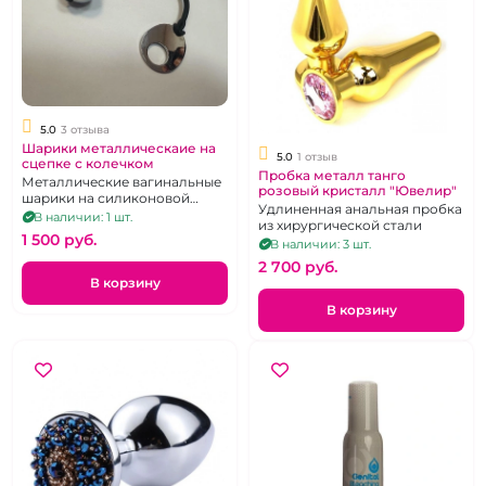
5.0
3 отзыва
Шарики металлическаие на
5.0
1 отзыв
сцепке с колечком
Пробка металл танго
Металлические вагинальные
розовый кристалл "Ювелир"
шарики на силиконовой
Удлиненная анальная пробка
сцепке
В наличии: 1 шт.
из хирургической стали
1 500 pуб.
В наличии: 3 шт.
2 700 pуб.
В корзину
В корзину