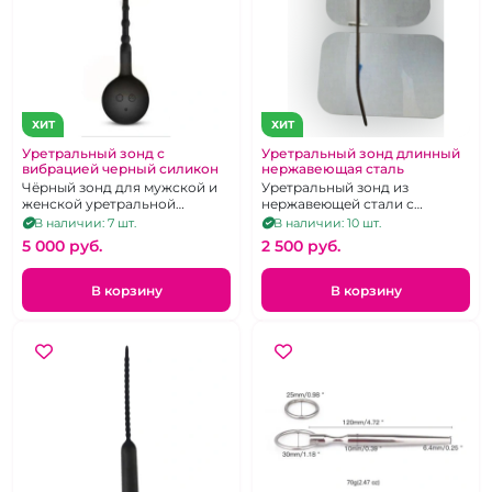
ХИТ
ХИТ
Уретральный зонд с
Уретральный зонд длинный
вибрацией черный силикон
нержавеющая сталь
Чёрный зонд для мужской и
Уретральный зонд из
женской уретральной
нержавеющей стали с
мастурбации. 7 режимов
изгибом и заостренным
В наличии: 7 шт.
В наличии: 10 шт.
вибрации.
кончиком
5 000 pуб.
2 500 pуб.
В корзину
В корзину