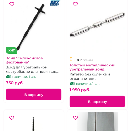
ХИТ
Зонд "Силиконовое
5.0
2 отзыва
фехтование"
Толстый металлический
Зонд для уретральной
уретральный зонд
мастурбации для новичков,
Катетер без колечка и
черный, гибкий
В наличии: 1 шт.
ограничителя.
750 pуб.
В наличии: 1 шт.
1 950 pуб.
В корзину
В корзину