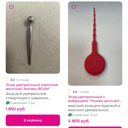
5.0
3 отзыва
Зонд уретральный короткий
женский "Notabu BDSM"
5.0
1 отзыв
Зонд для уретральной
Зонд уретральный с
стимуляции с шариком,
вибрацией "Тонкая цепочка"
металл
В наличии: 7 шт.
10 режимов
красный зонд для мужской и
1 850 pуб.
женской уретральной
мастурбации с вибрацией,
В наличии: 2 шт.
перезаряжаемый, 10 режимов
В корзину
4 800 pуб.