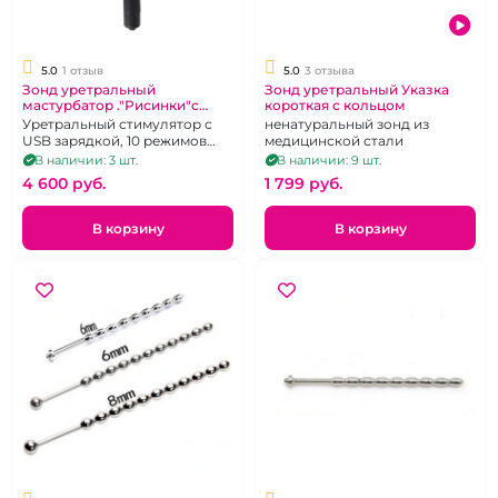
5.0
1 отзыв
5.0
3 отзыва
Зонд уретральный
Зонд уретральный Указка
мастурбатор ."Рисинки"с
короткая с кольцом
вибрацией
Уретральный стимулятор с
ненатуральный зонд из
USB зарядкой, 10 режимов
медицинской стали
вибрации
В наличии: 3 шт.
В наличии: 9 шт.
4 600 pуб.
1 799 pуб.
В корзину
В корзину