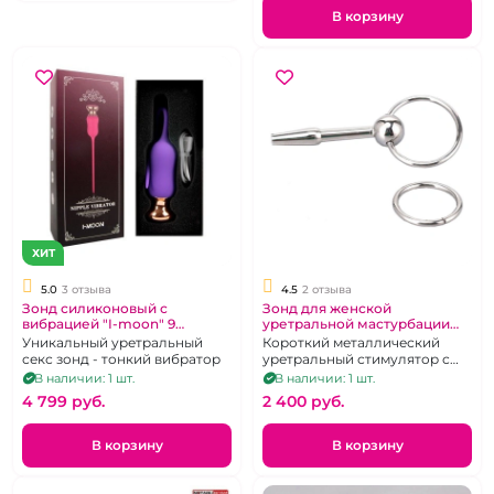
В корзину
ХИТ
5.0
3 отзыва
4.5
2 отзыва
Зонд силиконовый с
Зонд для женской
вибрацией "I-moon" 9
уретральной мастурбации
режимов
"Notabu" металлический
Уникальный уретральный
Короткий металлический
короткий с кольцом
секс зонд - тонкий вибратор
уретральный стимулятор с
кольцом
В наличии: 1 шт.
В наличии: 1 шт.
4 799 pуб.
2 400 pуб.
В корзину
В корзину