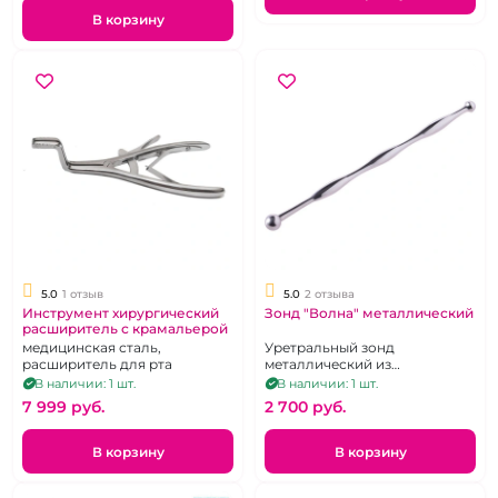
В корзину
5.0
1 отзыв
5.0
2 отзыва
Инструмент хирургический
Зонд "Волна" металлический
расширитель с крамальерой
медицинская сталь,
Уретральный зонд
расширитель для рта
металлический из
хирургической стали с
В наличии: 1 шт.
В наличии: 1 шт.
шариком на конце ручки.
7 999 pуб.
2 700 pуб.
В корзину
В корзину