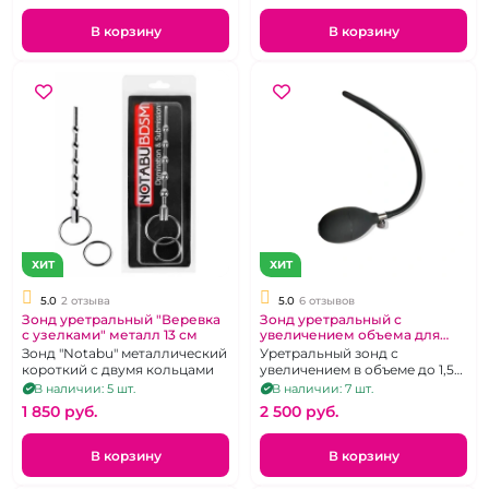
В корзину
В корзину
ХИТ
ХИТ
5.0
2 отзыва
5.0
6 отзывов
Зонд уретральный "Веревка
Зонд уретральный с
с узелками" металл 13 см
увеличением объема для
продвинутого Медфетиша с
Зонд "Notabu" металлический
Уретральный зонд с
Грушей
короткий с двумя кольцами
увеличением в объеме до 1,5
см в диаметре
В наличии: 5 шт.
В наличии: 7 шт.
1 850 pуб.
2 500 pуб.
В корзину
В корзину