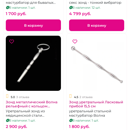
мастурбатор для бывалых
секс зонд - тонкий вибратор
экспериментаторов
В наличии: 1 шт.
В наличии: 12 шт.
1 700 pуб.
4 799 pуб.
В корзину
В корзину
5.0
3 отзыва
4.5
2 отзыва
Зонд металлический Волна
Зонд уретральный Ласковый
рельефный с кольцом
прибой 15,5 см
ограничителем
Уретральный зонд из
уретральный стальной
медицинской стали
мастурбатор Волна
толщиной до 0.8 см
В наличии: 1 шт.
В наличии: 1 шт.
2 900 pуб.
1 800 pуб.