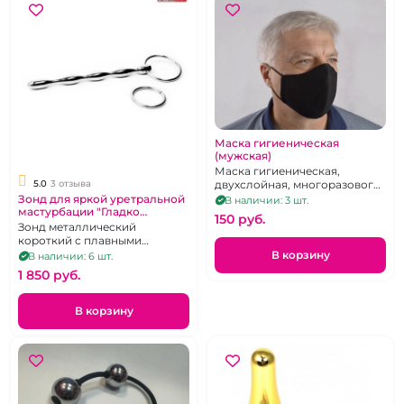
Маска гигиеническая
(мужская)
Маска гигиеническая,
5.0
3 отзыва
двухслойная, многоразового
применения. Мужская. 100%
Зонд для яркой уретральной
В наличии: 3 шт.
мастурбации "Гладко
хлопок.
150 pуб.
стелишь - Жестко спать"
Зонд металлический
металл 13 см
короткий с плавными
переходамии с двумя
В корзину
В наличии: 6 шт.
кольцами
1 850 pуб.
В корзину