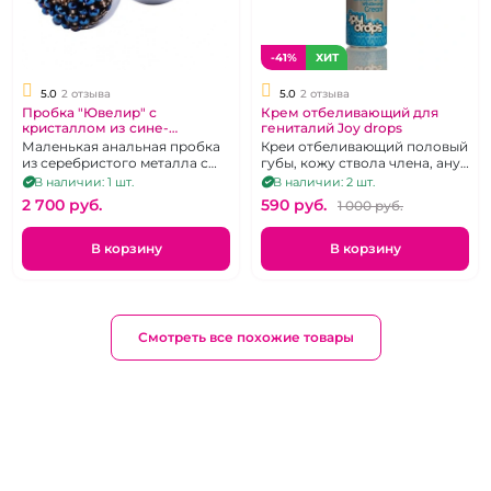
-41%
ХИТ
5.0
2 отзыва
5.0
2 отзыва
Пробка "Ювелир" с
Крем отбеливающий для
кристаллом из сине-
гениталий Joy drops
золотого бисера S
Маленькая анальная пробка
Креи отбеливающий половый
из серебристого металла с
губы, кожу ствола члена, анус
роскошно украшенным
100 мл.
В наличии: 1 шт.
В наличии: 2 шт.
бисером основанием.
2 700 pуб.
590 pуб.
1 000 pуб.
В корзину
В корзину
Смотреть все похожие товары