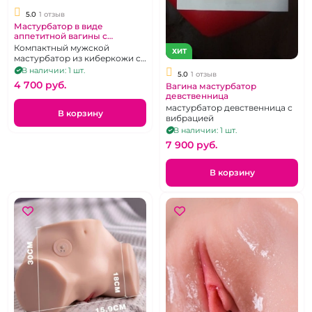
5.0
1 отзыв
Мастурбатор в виде
аппетитной вагины с
вибрацией
Компактный мужской
ХИТ
мастурбатор из киберкожи с
вибрацией в виде вагины и
В наличии: 1 шт.
5.0
1 отзыв
ануса.
4 700 pуб.
Вагина мастурбатор
девственница
мастурбатор девственница с
В корзину
вибрацией
В наличии: 1 шт.
7 900 pуб.
В корзину