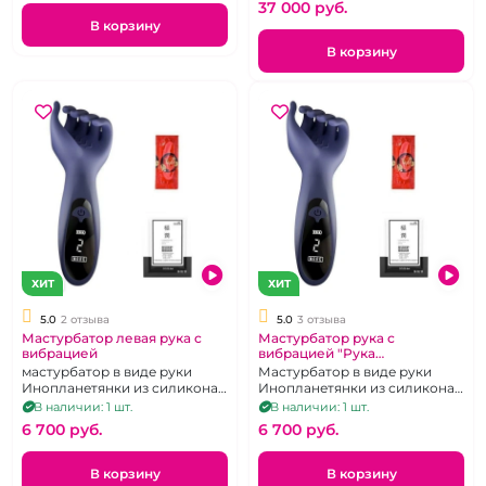
37 000 pуб.
В корзину
В корзину
ХИТ
ХИТ
5.0
2 отзыва
5.0
3 отзыва
Мастурбатор левая рука с
Мастурбатор рука с
вибрацией
вибрацией "Рука
Незнакомки"
мастурбатор в виде руки
Мастурбатор в виде руки
Инопланетянки из силикона,
Инопланетянки из силикона,
перезаряжаемый, 9 режимов
перезаряжаемый, 9 режимов
В наличии: 1 шт.
В наличии: 1 шт.
6 700 pуб.
6 700 pуб.
В корзину
В корзину