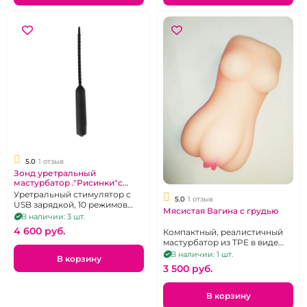
5.0
1 отзыв
Зонд уретральный
мастурбатор ."Рисинки"с
вибрацией
Уретральный стимулятор с
5.0
1 отзыв
USB зарядкой, 10 режимов
Мясистая Вагина с грудью
вибрации
В наличии: 3 шт.
4 600 pуб.
Компактный, реалистичный
мастурбатор из TPE в виде
женского торса с грудью,
В наличии: 1 шт.
В корзину
попкой, вагиной и анусом без
3 500 pуб.
вибрации.
В корзину