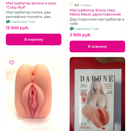
Мастурбатор вагина и анус
5.0
1 отзыв
"Crazy Bull"
Мастурбатор Флеш Наш
Мастурбатор попка, два
Misha Maver двухсторонний
рельефных тоннеля, две
Двусторонний мастурбатор в
вибропули
В наличии: 1 шт.
тубе
13 900 pуб.
В наличии: 1 шт.
3 900 pуб.
В корзину
В корзину