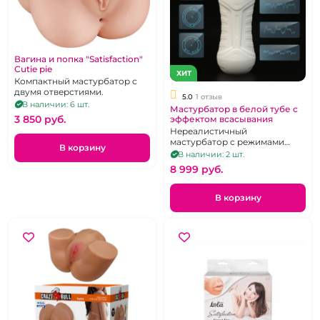
Вагина и попка "Satisfaction"
Сutie pie
ХИТ
Компактный мастурбатор с
двумя отверстиями.
5.0
1 отзыв
В наличии: 6 шт.
Мастурбатор в белой тубе с
3 850 pуб.
эффектом всасывания
Нереалистичный
мастурбатор с режимами
В корзину
вибрации и режимом
В наличии: 2 шт.
всасывания.
8 999 pуб.
В корзину