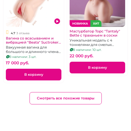
НОВИНКА
ХИТ
Мастурбатор Торс "Tantaly"
4.7
3 отзыва
Bette с траханьем в соски
Вагина со всасыванием и
Уникальная модель с 4
вибрацией "Beata" Suctroker
тоннелями для смелых
кибер кожа
Вакуумная вагина для
фантазий из мега
В наличии: 10 шт.
большого и длинного члена
реалистичного TPE
22 000 pуб.
со светлыми губками
В наличии: 3 шт.
17 000 pуб.
В корзину
В корзину
Смотреть все похожие товары