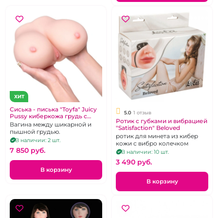
ХИТ
Сиська - писька "Toyfa" Juicy
5.0
1 отзыв
Pussy киберкожа грудь с
Ротик с губками и вибрацией
вагиной
Вагина между шикарной и
"Satisfaction" Beloved
пышной грудью.
ротик для минета из кибер
В наличии: 2 шт.
кожи с вибро колечком
7 850 pуб.
В наличии: 10 шт.
3 490 pуб.
В корзину
В корзину