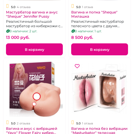
5.0
4 отзыва
5.0
1 отзыв
Мастурбатор вагина и анус
Вагина и попка "Sheque"
"Sheque" Jennifer Pussy
Милашка
Реалистичный большой
Реалистичный мастурбатор
мастурбатор из киберкожи с
телесного цвета с двумя
двумя тоннелями-вагиной и
отверстиями.
В наличии: 2 шт.
В наличии: 1 шт.
анусом
13 000 pуб.
8 500 pуб.
В корзину
В корзину
5.0
2 отзыва
5.0
1 отзыв
Вагина и анус с вибрацией
Вагина и попка без вибрации
"Yayo" Flower Fairy кибер
"Masturbator" телесная