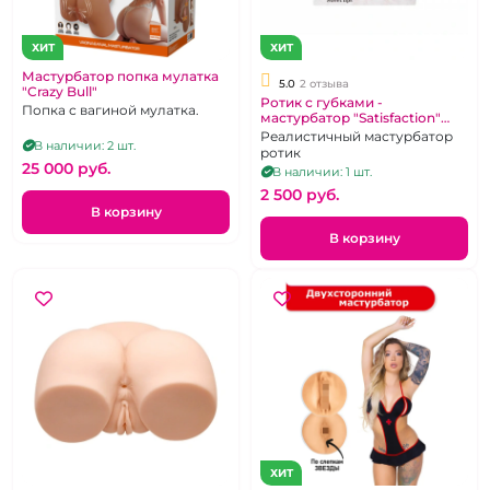
ХИТ
ХИТ
Мастурбатор попка мулатка
5.0
2 отзыва
"Crazy Bull"
Ротик с губками -
Попка с вагиной мулатка.
мастурбатор "Satisfaction"
Sweet Lips
Реалистичный мастурбатор
В наличии: 2 шт.
ротик
25 000 pуб.
В наличии: 1 шт.
2 500 pуб.
В корзину
В корзину
ХИТ