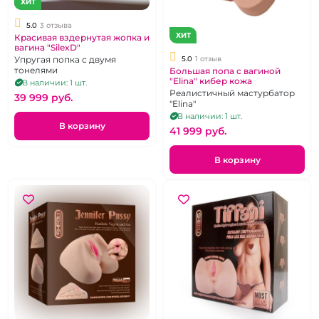
ХИТ
5.0
3 отзыва
ХИТ
Красивая вздернутая жопка и
вагина "SilexD"
Упругая попка с двумя
5.0
1 отзыв
тонелями
Большая попа с вагиной
"Elina" кибер кожа
В наличии: 1 шт.
Реалистичный мастурбатор
39 999 pуб.
"Elina"
В наличии: 1 шт.
В корзину
41 999 pуб.
В корзину