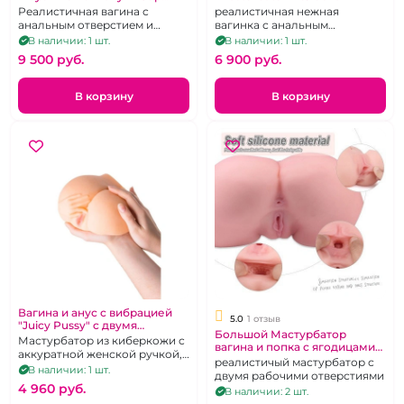
кожа
Реалистичная вагина с
реалистичная нежная
анальным отверстием и
вагинка с анальным
вибрацией
отверстием
В наличии: 1 шт.
В наличии: 1 шт.
9 500 pуб.
6 900 pуб.
В корзину
В корзину
Вагина и анус с вибрацией
5.0
1 отзыв
"Juicy Pussy" c двумя
Большой Мастурбатор
тунелями
Мастурбатор из киберкожи с
вагина и попка с ягодицами
аккуратной женской ручкой,
"Sexy Body"
реалистичый мастурбатор с
внутри приятные ребрышки,
В наличии: 1 шт.
двумя рабочими отверстиями
тугой обжим
4 960 pуб.
В наличии: 2 шт.