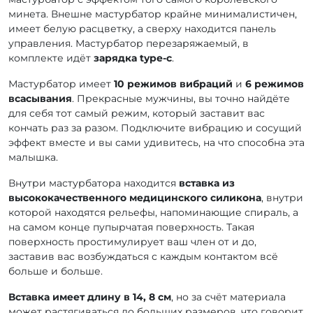
минета. Внешне мастурбатор крайне минималистичен,
имеет белую расцветку, а сверху находится панель
управления. Мастурбатор перезаряжаемый, в
комплекте идёт
зарядка type-c
.
Мастурбатор имеет
10 режимов вибраций
и
6 режимов
всасывания
. Прекрасные мужчины, вы точно найдёте
для себя тот самый режим, который заставит вас
кончать раз за разом. Подключите вибрацию и сосущий
эффект вместе и вы сами удивитесь, на что способна эта
малышка.
Внутри мастурбатора находится
вставка из
высококачественного медицинского силикона
, внутри
которой находятся рельефы, напоминающие спираль, а
на самом конце пупырчатая поверхность. Такая
поверхность простимулирует ваш член от и до,
заставив вас возбуждаться с каждым контактом всё
больше и больше.
Вставка имеет длину в 14, 8 см
, но за счёт материала
может растягиваться до больших размеров, что говорит