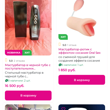
ХИТ
5.0
1 отзыв
Мастурбатор-ротик с
эффектом сосания Oral Sex
НОВИНКА
ХИТ
со съемной грушей для
создания эффекта сосания
5.0
2 отзыва
Мастурбатор в черной тубе с
В наличии: 1 шт.
поступательными
1 850 pуб.
движениями
Стильный мастурбатор в
черной тубе с
поступательными
В корзину
В наличии: 2 шт.
движениями
16 500 pуб.
В корзину