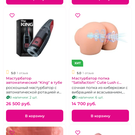
ХИТ
5.0
1 отзыв
5.0
1 отзыв
Мастурбатор
Мастурбатор попка
автоматический "King" в тубе
"Satisfaction" Сutie Lush с
вибрацией и всасыванием
роскошный мастурбатор с
сочная попка из киберкожи с
автоматической ротацией и
вибрацией и всасыванием,
поступательной стимуляцией
голосовое сопровождение,
В наличии: 2 шт.
В наличии: 6 шт.
перезаряжаемая
26 500 pуб.
14 700 pуб.
В корзину
В корзину