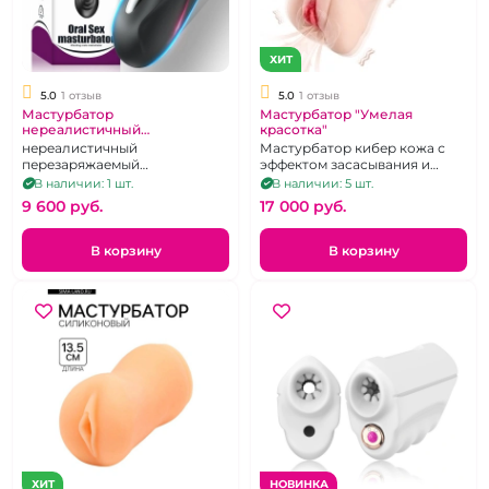
ХИТ
5.0
1 отзыв
5.0
1 отзыв
Мастурбатор
Мастурбатор "Умелая
нереалистичный
красотка"
перезаряжаемый
нереалистичный
Мастурбатор кибер кожа с
перезаряжаемый
эффектом засасывания и
мастурбатор
вибрацией
В наличии: 1 шт.
В наличии: 5 шт.
9 600 pуб.
17 000 pуб.
В корзину
В корзину
ХИТ
НОВИНКА