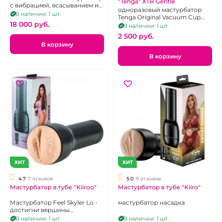
"Tenga" XTR Gentle
с вибрацией, всасыванием и
одноразовый мастурбатор
поступательными
В наличии: 1 шт.
Tenga Original Vacuum Cup
движениями, подключается к
18 000 pуб.
Extra Gentle
В наличии: 1 шт.
приложению
2 500 pуб.
В корзину
В корзину
ХИТ
ХИТ
4.7
7 отзывов
5.0
9 отзывов
Мастурбатор в тубе "Kiiroo"
Мастурбатор в тубе "Kiiro"
Мастурбатор Feel Skyler Lo -
мастурбатор насадка
достигни вершины
наслаждения с горячей
В наличии: 1 шт.
В наличии: 1 шт.