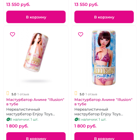
американкой!
13 550 pуб.
13 550 pуб.
В корзину
В корзину
5.0
1 отзыв
5.0
1 отзыв
Мастурбатор Аниме "Illusion"
Мастурбатор Аниме "Illusion"
в тубе
в тубе
Нереалистичный
Нереалистичный
мастурбатор Enjoy Toys
маструбатор Enjoy Toys
Illusion
Illusion 2
В наличии: 1 шт.
В наличии: 1 шт.
1 800 pуб.
1 800 pуб.
В корзину
В корзину