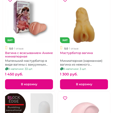
ХИТ
ХИТ
5.0
1 отзыв
5.0
1 отзыв
Вагина с всасыванием Аниме
Мастурбатор вагина
миниатюрная
Маленький мастурбатор в
Миниатюрная (карманная)
виде вагины с вакуумным
вагина из нежного
эффектом
термопластичного
В наличии: 33 шт.
В наличии: 3 шт.
эластомера.
1 450 pуб.
1 300 pуб.
В корзину
В корзину