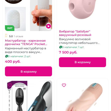
ХИТ
Вибратор "Satisfyer"
вакуумный розовый
5.0
1 отзыв
Вакуумно волновой
Мастурбатор - карманная
стимулятор небольшого
дрочилка "TENGA" Pocket
размера.
В наличии: 1 шт.
Block Edge
Карманный мастурбатор в
7 500 pуб.
виде плоского вакуум
пакетика.
В наличии: 2 шт.
400 pуб.
В корзину
В корзину