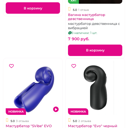
ХИТ
В корзину
5.0
1 отзыв
Вагина мастурбатор
девственница
мастурбатор девственница с
вибрацией
В наличии: 1 шт.
7 900 pуб.
В корзину
НОВИНКА
НОВИНКА
5.0
3 отзыва
5.0
2 отзыва
Мастурбатор "SVibe" EVO
Мастурбатор "Evo" черный