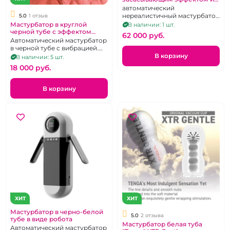
зарядной станцией "No6" в
автоматический
тубе
нереалистичный мастурбатор
5.0
1 отзыв
с вибрацией и вакуумом,
Мастурбатор в круглой
В наличии: 1 шт.
перезаряжаемый, сенсорная
черной тубе с эффектом
62 000 pуб.
панель управления
засасывания
Автоматический мастурбатор
в черной тубе с вибрацией.
Мастурбатор с эффектом
В корзину
В наличии: 5 шт.
засасывания. Мастурбатор с
18 000 pуб.
подогревом.
В корзину
ХИТ
ХИТ
Мастурбатор в черно-белой
5.0
2 отзыва
тубе в виде робота
Мастурбатор белая туба
Автоматический мастурбатор